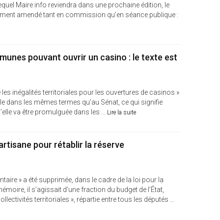
 lequel Maire info reviendra dans une prochaine édition, le
gement amendé tant en commission qu’en séance publique :
nes pouvant ouvrir un casino : le texte est
e les inégalités territoriales pour les ouvertures de casinos »
le dans les mêmes termes qu’au Sénat, ce qui signifie
’elle va être promulguée dans les ...
Lire la suite
artisane pour rétablir la réserve
taire » a été supprimée, dans le cadre de la loi pour la
émoire, il s’agissait d’une fraction du budget de l’État,
ectivités territoriales », répartie entre tous les députés ...