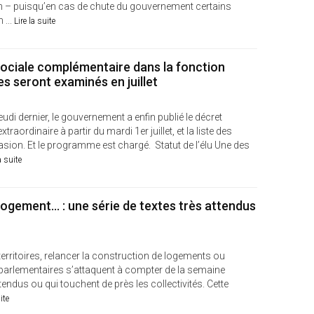
tain – puisqu’en cas de chute du gouvernement certains
 ...
Lire la suite
 sociale complémentaire dans la fonction
tes seront examinés en juillet
Jeudi dernier, le gouvernement a enfin publié le décret
aordinaire à partir du mardi 1er juillet, et la liste des
asion. Et le programme est chargé. Statut de l’élu Une des
a suite
logement... : une série de textes très attendus
erritoires, relancer la construction de logements ou
parlementaires s’attaquent à compter de la semaine
tendus ou qui touchent de près les collectivités. Cette
ite