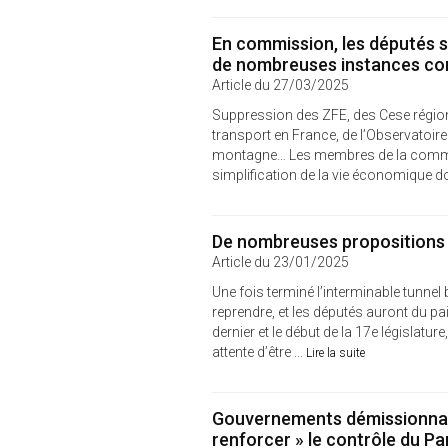
En commission, les députés s
de nombreuses instances con
Article du 27/03/2025
Suppression des ZFE, des Cese région
transport en France, de l’Observatoire d
montagne… Les membres de la commiss
simplification de la vie économique don
De nombreuses propositions d
Article du 23/01/2025
Une fois terminé l’interminable tunnel 
reprendre, et les députés auront du pain
dernier et le début de la 17e législatu
attente d’être ...
Lire la suite
Gouvernements démissionnai
renforcer » le contrôle du P