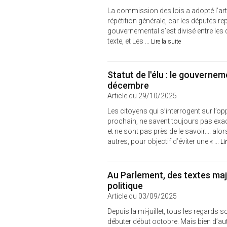
La commission des lois a adopté l’arti
répétition générale, car les députés rep
gouvernemental s’est divisé entre le
texte, et Les ...
Lire la suite
Statut de l'élu : le gouverne
décembre
Article du 29/10/2025
Les citoyens qui s’interrogent sur l’o
prochain, ne savent toujours pas exact
et ne sont pas près de le savoir.... alors
autres, pour objectif d’éviter une « ...
Li
Au Parlement, des textes maje
politique
Article du 03/09/2025
Depuis la mi-juillet, tous les regards s
débuter début octobre. Mais bien d’au