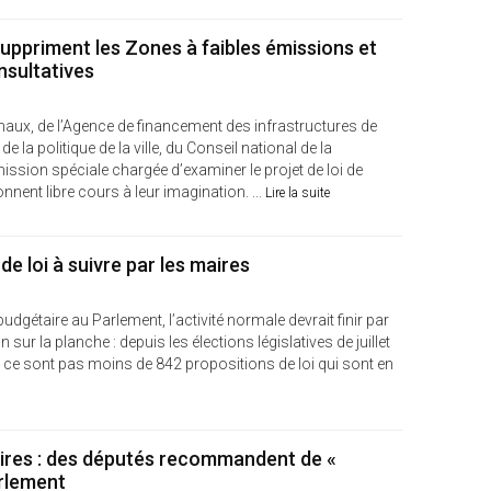
uppriment les Zones à faibles émissions et
sultatives
aux, de l’Agence de financement des infrastructures de
e la politique de la ville, du Conseil national de la
ion spéciale chargée d’examiner le projet de loi de
nent libre cours à leur imagination. ...
Lire la suite
e loi à suivre par les maires
budgétaire au Parlement, l’activité normale devrait finir par
 sur la planche : depuis les élections législatives de juillet
re, ce sont pas moins de 842 propositions de loi qui sont en
res : des députés recommandent de «
arlement