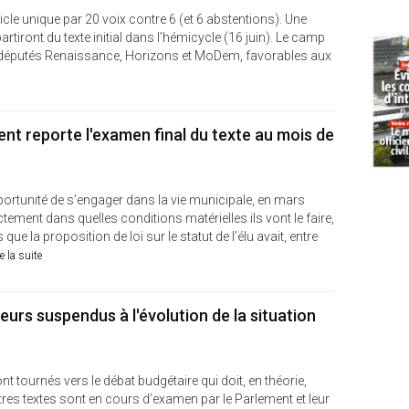
cle unique par 20 voix contre 6 (et 6 abstentions). Une
artiront du texte initial dans l’hémicycle (16 juin). Le camp
s députés Renaissance, Horizons et MoDem, favorables aux
ment reporte l'examen final du texte au mois de
pportunité de s’engager dans la vie municipale, en mars
ement dans quelles conditions matérielles ils vont le faire,
 que la proposition de loi sur le statut de l’élu avait, entre
re la suite
urs suspendus à l'évolution de la situation
ont tournés vers le débat budgétaire qui doit, en théorie,
tres textes sont en cours d’examen par le Parlement et leur