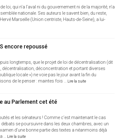
e loi, qui n’a l’aval ni du gouvernement ni de la majorité, n’a
semblée nationale. Ses auteurs le savent bien, du reste,
 Hervé Marseille (Union centriste, Hauts-de-Seine), a lui-
3DS encore repoussé
is longtemps, que le projet de loi de décentralisation (dit
n, décentralisation, déconcentration et portant diverses
ublique locale ») ne voie pas le jour avant la fin du
isons de le penser : maintes fois ...
Lire la suite
ue au Parlement cet été
éputés et les sénateurs ! Comme c’est maintenant le cas
 les débats se poursuivre dans les deux chambres, avec un
examen d’une bonne partie des textes a néanmoins déjà
 ...
Lire la suite