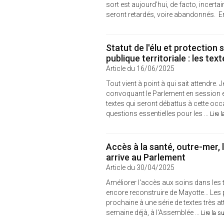
sort est aujourd’hui, de facto, incer
seront retardés, voire abandonnés. En
Statut de l'élu et protection
publique territoriale : les tex
Article du 16/06/2025
Tout vient à point à qui sait attendre. 
convoquant le Parlement en session extr
textes qui seront débattus à cette occ
questions essentielles pour les ...
Lire l
Accès à la santé, outre-mer, 
arrive au Parlement
Article du 30/04/2025
Améliorer l'accès aux soins dans les t
encore reconstruire de Mayotte… Les 
prochaine à une série de textes très at
semaine déjà, à l'Assemblée ...
Lire la su