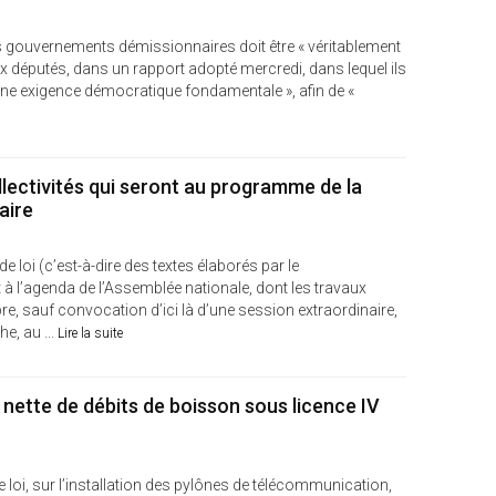
s gouvernements démissionnaires doit être « véritablement
ux députés, dans un rapport adopté mercredi, dans lequel ils
une exigence démocratique fondamentale », afin de «
llectivités qui seront au programme de la
aire
 loi (c’est-à-dire des textes élaborés par le
 à l’agenda de l’Assemblée nationale, dont les travaux
bre, sauf convocation d’ici là d’une session extraordinaire,
e, au ...
Lire la suite
 nette de débits de boisson sous licence IV
de loi, sur l’installation des pylônes de télécommunication,