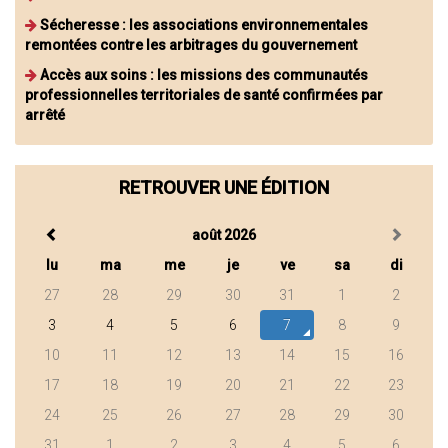
Sécheresse : les associations environnementales
remontées contre les arbitrages du gouvernement
Accès aux soins : les missions des communautés
professionnelles territoriales de santé confirmées par
arrêté
RETROUVER UNE ÉDITION
août 2026
lu
ma
me
je
ve
sa
di
27
28
29
30
31
1
2
3
4
5
6
7
8
9
10
11
12
13
14
15
16
17
18
19
20
21
22
23
24
25
26
27
28
29
30
31
1
2
3
4
5
6