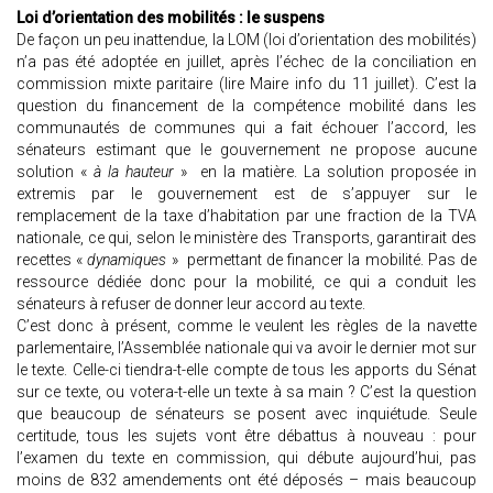
Loi d’orientation des mobilités : le suspens
De façon un peu inattendue, la LOM (loi d’orientation des mobilités)
n’a pas été adoptée en juillet, après l’échec de la conciliation en
commission mixte paritaire (lire Maire info du 11 juillet). C’est la
question du financement de la compétence mobilité dans les
communautés de communes qui a fait échouer l’accord, les
sénateurs estimant que le gouvernement ne propose aucune
solution «
à la hauteur
» en la matière. La solution proposée in
extremis par le gouvernement est de s’appuyer sur le
remplacement de la taxe d’habitation par une fraction de la TVA
nationale, ce qui, selon le ministère des Transports, garantirait des
recettes «
dynamiques
» permettant de financer la mobilité. Pas de
ressource dédiée donc pour la mobilité, ce qui a conduit les
sénateurs à refuser de donner leur accord au texte.
C’est donc à présent, comme le veulent les règles de la navette
parlementaire, l’Assemblée nationale qui va avoir le dernier mot sur
le texte. Celle-ci tiendra-t-elle compte de tous les apports du Sénat
sur ce texte, ou votera-t-elle un texte à sa main ? C’est la question
que beaucoup de sénateurs se posent avec inquiétude. Seule
certitude, tous les sujets vont être débattus à nouveau : pour
l’examen du texte en commission, qui débute aujourd’hui, pas
moins de 832 amendements ont été déposés – mais beaucoup