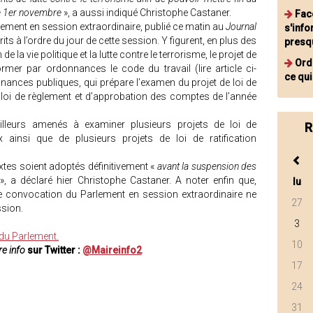
 le 1er novembre
», a aussi indiqué Christophe Castaner.
Fac
ement en session extraordinaire, publié ce matin au
Journal
s'info
its à l’ordre du jour de cette session. Y figurent, en plus des
presq
 la vie politique et la lutte contre le terrorisme, le projet de
Ord
ormer par ordonnances le code du travail (lire article ci-
ce qui
finances publiques, qui prépare l’examen du projet de loi de
e loi de règlement et d’approbation des comptes de l’année
illeurs amenés à examiner plusieurs projets de loi de
R
ux ainsi que de plusieurs projets de loi de ratification
tes soient adoptés définitivement «
avant la suspension des
», a déclaré hier Christophe Castaner. A noter enfin que,
lu
 convocation du Parlement en session extraordinaire ne
27
ssion.
3
 du Parlement.
10
e info
sur Twitter :
@Maireinfo2
17
24
31