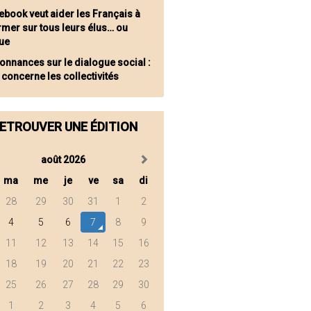
ebook veut aider les Français à
rmer sur tous leurs élus… ou
ue
onnances sur le dialogue social :
 concerne les collectivités
ETROUVER UNE ÉDITION
août 2026
ma
me
je
ve
sa
di
28
29
30
31
1
2
4
5
6
7
8
9
11
12
13
14
15
16
18
19
20
21
22
23
25
26
27
28
29
30
1
2
3
4
5
6