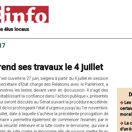
s élus locaux
17
nd ses travaux le 4 juillet
est ouverte le 27 juin, siègera à partir du 4 juillet en session
secrétaire d’Etat chargé des Relations avec le Parlement, a
inistres les textes devant venir en discussion. Il s’agit des
D
 rétablissant la confiance dans l’action publique », présentés
 qui seront discutés au Sénat suivant la procédure accélérée.
Les
t de loi prolongeant l’état d’urgence jusqu’au 1er novembre.
certai
uillet, date à laquelle s’achève la précédente prorogation de
moral
inaire «
permettra également de commencer l’examen, par le
La 
a sécurité intérieure et la lutte contre le terrorisme, qui vise à
d'un t
s de lutte contre le terrorisme afin de pouvoir mettre fin au