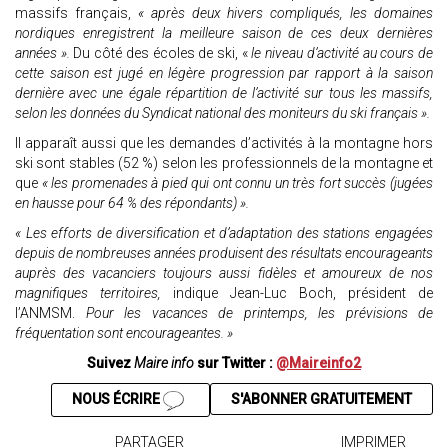
massifs français,
« après deux hivers compliqués, les domaines
nordiques enregistrent la meilleure saison de ces deux dernières
années ».
Du côté des écoles de ski, «
le niveau d’activité au cours de
cette saison est jugé en légère progression par rapport à la saison
dernière avec une égale répartition de l’activité sur tous les massifs,
selon les données du Syndicat national des moniteurs du ski français ».
Il apparaît aussi que les demandes d’activités à la montagne hors
ski sont stables (52 %) selon les professionnels de la montagne et
que
« les promenades à pied qui ont connu un très fort succès (jugées
en hausse pour 64 % des répondants) ».
« Les efforts de diversification et d’adaptation des stations engagées
depuis de nombreuses années produisent des résultats encourageants
auprès des vacanciers toujours aussi fidèles et amoureux de nos
magnifiques territoires,
indique Jean-Luc Boch, président de
l’ANMSM.
Pour les vacances de printemps, les prévisions de
fréquentation sont encourageantes. »
Suivez
Maire info
sur Twitter :
@Maireinfo2
NOUS ÉCRIRE
S'ABONNER GRATUITEMENT
PARTAGER
IMPRIMER