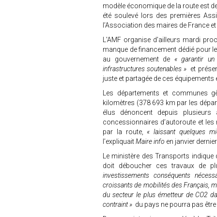
modèle économique de la route est de
été soulevé lors des premières Ass
l’Association des maires de France e
L'AMF organise d'ailleurs mardi pro
manque de financement dédié pour le
au gouvernement de
« garantir u
infrastructures soutenables »
et prése
juste et partagée de ces équipements 
Les départements et communes gèr
kilomètres (378 693 km par les dépa
élus dénoncent depuis plusieurs 
concessionnaires d’autoroute et les 
par la route,
« laissant quelques m
l’expliquait
Maire info
en janvier dernier
Le ministère des Transports indiqu
doit déboucher ces travaux de p
investissements conséquents nécess
croissants de mobilités des Français, m
du secteur le plus émetteur de CO2 d
contraint »
du pays ne pourra pas être