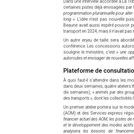
Dans une interview accordée à La Trib
certaines pistes déjà envisagées pa
programmation pluriannuelle pour aller
long ».
L’idée n’est pas nouvelle pui
Beaune avait aussi espéré pouvoir p
transport en 2024, mais il n’avait pas
Un autre enjeu de taille sera abord
conférence. Les concessions autorou
souligne le ministère, c’est
« une opp
autoroutes et envisager de nouvelles af
Plateforme de consultatio
À quoi faut-il s’attendre dans les mo
dans deux semaines, quatre ateliers t
dix semaines),
« animés par des group
des transports »,
dont les collectivités 
Un premier atelier portera sur le mod
(AOM) et des Services express régi
financier actuel des AOM, les pistes de 
et le développement des modes actifs
analysera les besoins de financem