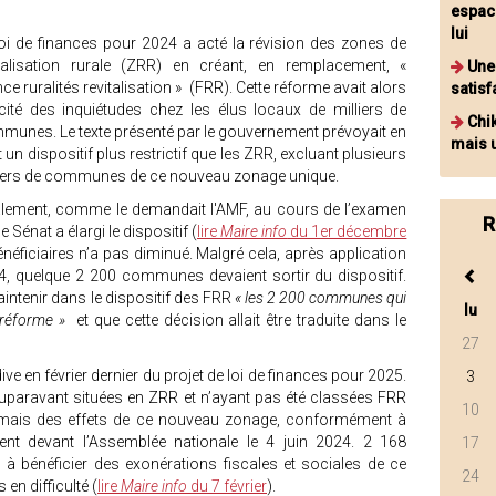
espace
lui
loi de finances pour 2024 a acté la révision des zones de
italisation rurale (ZRR) en créant, en remplacement, «
Une
ce ruralités revitalisation » (FRR). Cette réforme avait alors
satisf
cité des inquiétudes chez les élus locaux de milliers de
Chi
munes. Le texte présenté par le gouvernement prévoyait en
mais 
t un dispositif plus restrictif que les ZRR, excluant plusieurs
liers de communes de ce nouveau zonage unique.
alement, comme le demandait l'AMF, au cours de l’examen
R
 Sénat a élargi le dispositif (
lire
Maire info
du 1er décembre
éficiaires n’a pas diminué. Malgré cela, après application
24, quelque 2 200 communes devaient sortir du dispositif.
aintenir dans le dispositif des FRR
« les 2 200 communes qui
lu
a réforme »
et que cette décision allait être traduite dans le
27
ive en février dernier du projet de loi de finances pour 2025.
3
uparavant situées en ZRR et n’ayant pas été classées FRR
10
sormais des effets de ce nouveau zonage, conformément à
nt devant l’Assemblée nationale le 4 juin 2024. 2 168
17
 bénéficier des exonérations fiscales et sociales de ce
24
en difficulté (
lire
Maire info
du 7 février
).