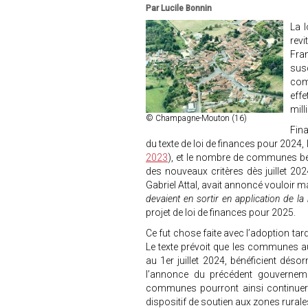
Par Lucile Bonnin
La 
rev
Fran
sus
com
effe
mil
© Champagne-Mouton (16)
Fin
du texte de loi de finances pour 2024, le
2023
), et le nombre de communes bén
des nouveaux critères dès juillet 20
Gabriel Attal, avait annoncé vouloir m
devaient en sortir en application de l
projet de loi de finances pour 2025.
Ce fut chose faite avec l’adoption tard
Le texte prévoit que les communes a
au 1er juillet 2024, bénéficient dé
l’annonce du précédent gouverneme
communes pourront ainsi continuer à
dispositif de soutien aux zones rurales 