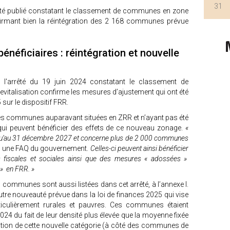
31
a été publié constatant le classement de communes en zone
onfirmant bien la réintégration des 2 168 communes prévue
néficiaires : réintégration et nouvelle
t l'arrêté du 19 juin 2024 constatant le classement de
vitalisation confirme les mesures d’ajustement qui ont été
sur le dispositif FRR.
 les communes auparavant situées en ZRR et n’ayant pas été
 qui peuvent bénéficier des effets de ce nouveau zonage.
«
usqu’au 31 décembre 2027 et concerne plus de 2 000 communes
ans une FAQ du gouvernement.
Celles-ci peuvent ainsi bénéficier
s fiscales et sociales ainsi que des mesures « adossées »
» en FRR. »
ommunes sont aussi listées dans cet arrêté, à l’annexe I.
tre nouveauté prévue dans la loi de finances 2025 qui vise
iculièrement rurales et pauvres. Ces communes étaient
024 du fait de leur densité plus élevée que la moyenne fixée
éation de cette nouvelle catégorie (à côté des communes de