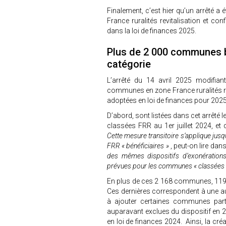
Finalement, c’est hier qu’un arrêté 
France ruralités revitalisation et c
dans la loi de finances 2025.
Plus de 2 000 communes bé
catégorie
L’arrêté du 14 avril 2025 modifian
communes en zone France ruralités re
adoptées en loi de finances pour 2025 
D’abord, sont listées dans cet arrêté
classées FRR au 1er juillet 2024, et
Cette mesure transitoire s’applique j
FRR « bénéficiaires »
, peut-on lire d
des mêmes dispositifs d’exonération
prévues pour les communes « classées 
En plus de ces 2 168 communes, 119 c
Ces dernières correspondent à une au
à ajouter certaines communes part
auparavant exclues du dispositif en 2
en loi de finances 2024. Ainsi, la cr