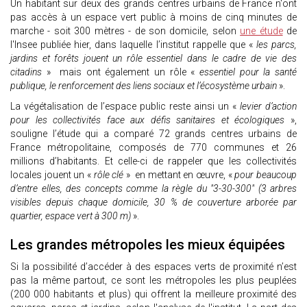
Un habitant sur deux des grands centres urbains de France n'ont
pas accès à un espace vert public à moins de cinq minutes de
marche - soit 300 mètres - de son domicile, selon
une étude
de
l'Insee publiée hier, dans laquelle l’institut rappelle que «
les parcs,
jardins et forêts jouent un rôle essentiel dans le cadre de vie des
citadins
» mais ont également un rôle «
essentiel pour la santé
publique, le renforcement des liens sociaux et l’écosystème urbain
».
La végétalisation de l’espace public reste ainsi un «
levier d’action
pour les collectivités face aux défis sanitaires et écologiques
»,
souligne l’étude qui a comparé 72 grands centres urbains de
France métropolitaine, composés de 770 communes et 26
millions d’habitants. Et celle-ci de rappeler que les collectivités
locales jouent un «
rôle clé
» en mettant en œuvre, «
pour beaucoup
d’entre elles, des concepts comme la règle du "3-30-300" (3 arbres
visibles depuis chaque domicile, 30 % de couverture arborée par
quartier, espace vert à 300 m)
».
Les grandes métropoles les mieux équipées
Si la possibilité d’accéder à des espaces verts de proximité n’est
pas la même partout, ce sont les métropoles les plus peuplées
(200 000 habitants et plus) qui offrent la meilleure proximité des