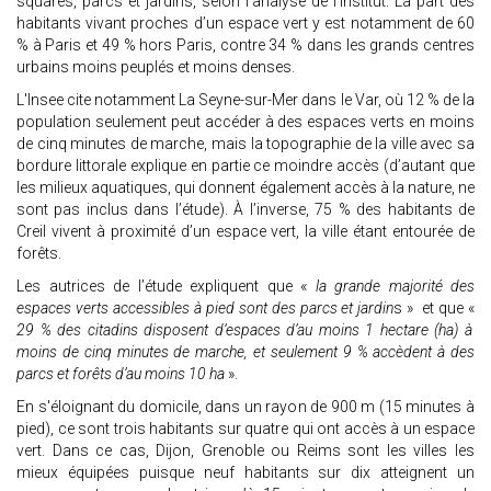
squares, parcs et jardins, selon l'analyse de l'institut. La part des
habitants vivant proches d’un espace vert y est notamment de 60
% à Paris et 49 % hors Paris, contre 34 % dans les grands centres
urbains moins peuplés et moins denses.
L'Insee cite notamment La Seyne-sur-Mer dans le Var, où 12 % de la
population seulement peut accéder à des espaces verts en moins
de cinq minutes de marche, mais la topographie de la ville avec sa
bordure littorale explique en partie ce moindre accès (d’autant que
les milieux aquatiques, qui donnent également accès à la nature, ne
sont pas inclus dans l’étude). À l’inverse, 75 % des habitants de
Creil vivent à proximité d’un espace vert, la ville étant entourée de
forêts.
Les autrices de l’étude expliquent que «
la grande majorité des
espaces verts accessibles à pied sont des parcs et jardin
s » et que «
29 % des citadins disposent d’espaces d’au moins 1 hectare (ha) à
moins de cinq minutes de marche, et seulement 9 % accèdent à des
parcs et forêts d’au moins 10 ha
».
En s'éloignant du domicile, dans un rayon de 900 m (15 minutes à
pied), ce sont trois habitants sur quatre qui ont accès à un espace
vert. Dans ce cas, Dijon, Grenoble ou Reims sont les villes les
mieux équipées puisque neuf habitants sur dix atteignent un