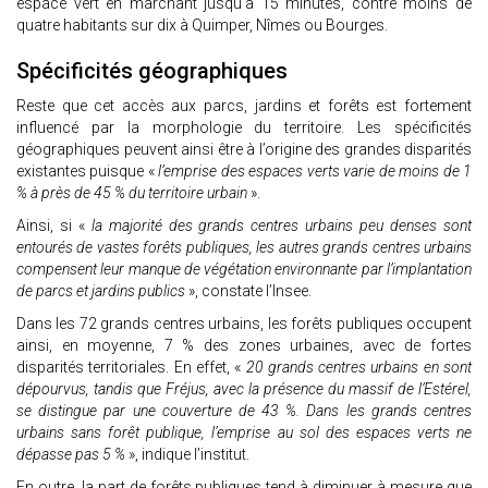
espace vert en marchant jusqu’à 15 minutes, contre moins de
quatre habitants sur dix à Quimper, Nîmes ou Bourges.
Spécificités géographiques
Reste que cet accès aux parcs, jardins et forêts est fortement
influencé par la morphologie du territoire. Les spécificités
géographiques peuvent ainsi être à l’origine des grandes disparités
existantes puisque «
l’emprise des espaces verts varie de moins de 1
% à près de 45 % du territoire urbain
».
Ainsi, si «
la majorité des grands centres urbains peu denses sont
entourés de vastes forêts publiques, les autres grands centres urbains
compensent leur manque de végétation environnante par l’implantation
de parcs et jardins publics
», constate l’Insee.
Dans les 72 grands centres urbains, les forêts publiques occupent
ainsi, en moyenne, 7 % des zones urbaines, avec de fortes
disparités territoriales. En effet, «
20 grands centres urbains en sont
dépourvus, tandis que Fréjus, avec la présence du massif de l’Estérel,
se distingue par une couverture de 43 %. Dans les grands centres
urbains sans forêt publique, l’emprise au sol des espaces verts ne
dépasse pas 5 %
», indique l’institut.
En outre, la part de forêts publiques tend à diminuer à mesure que