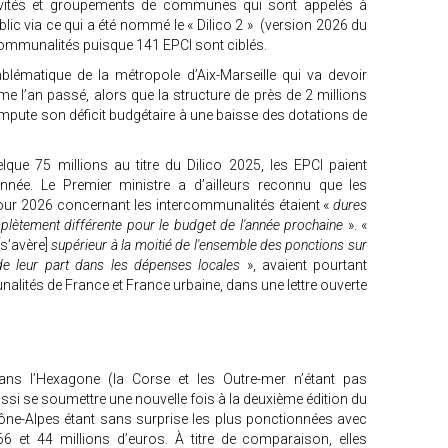
tivités et groupements de communes qui sont appelés à
ublic via ce qui a été nommé le « Dilico 2 » (version 2026 du
ercommunalités puisque 141 EPCI sont ciblés.
lématique de la métropole d’Aix-Marseille qui va devoir
e l’an passé, alors que la structure de près de 2 millions
impute son déficit budgétaire à une baisse des dotations de
elque 75 millions au titre du Dilico 2025, les EPCI paient
année. Le Premier ministre a d’ailleurs reconnu que les
our 2026 concernant les intercommunalités étaient «
dures
ètement différente pour le budget de l'année prochaine
». «
[s’avère]
supérieur à la moitié de l'ensemble des ponctions sur
e de leur part dans les dépenses locales
», avaient pourtant
lités de France et France urbaine, dans une lettre ouverte
ns l’Hexagone (la Corse et les Outre-mer n’étant pas
ussi se soumettre une nouvelle fois à la deuxième édition du
-Rhône-Alpes étant sans surprise les plus ponctionnées avec
66 et 44 millions d’euros. À titre de comparaison, elles