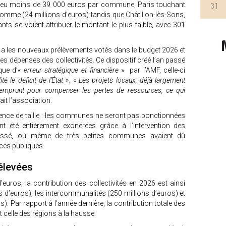
n peu moins de 39 000 euros par commune, Paris touchant
31
somme (24 millions d’euros) tandis que Châtillon-lès-Sons,
ants se voient attribuer le montant le plus faible, avec 301
y a les nouveaux prélèvements votés dans le budget 2026 et
r les dépenses des collectivités. Ce dispositif créé l’an passé
que d’«
erreur stratégique et financière
» par l’AMF, celle-ci
té le déficit de l’État
». «
Les projets locaux, déjà largement
l’emprunt pour compenser les pertes de ressources, ce qui
ait l’association.
férence de taille : les communes ne seront pas ponctionnées
ont été entièrement exonérées grâce à l’intervention des
passé, où même de très petites communes avaient dû
ces publiques.
élevées
euros, la contribution des collectivités en 2026 est ainsi
ns d’euros), les intercommunalités (250 millions d’euros) et
). Par rapport à l’année dernière, la contribution totale des
t celle des régions à la hausse.