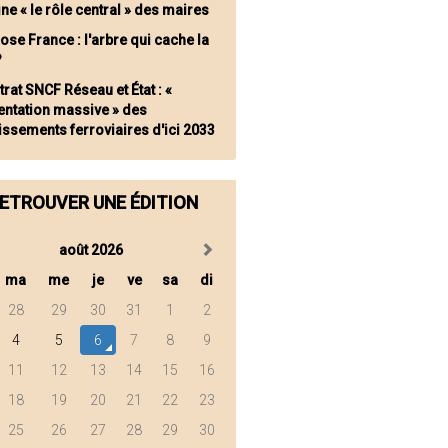
ne « le rôle central » des maires
ose France : l'arbre qui cache la
?
rat SNCF Réseau et État : «
ntation massive » des
issements ferroviaires d'ici 2033
ETROUVER UNE ÉDITION
août 2026
ma
me
je
ve
sa
di
28
29
30
31
1
2
4
5
6
7
8
9
11
12
13
14
15
16
18
19
20
21
22
23
25
26
27
28
29
30