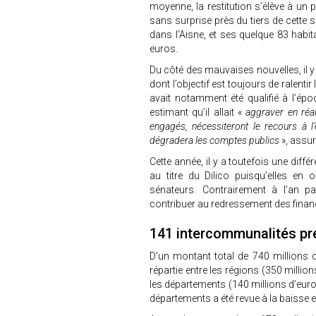
moyenne, la restitution s’élève à u
sans surprise près du tiers de cette 
dans l’Aisne, et ses quelque 83 habit
euros.
Du côté des mauvaises nouvelles, il 
dont l’objectif est toujours de ralenti
avait notamment été qualifié à l’épo
estimant qu’il allait «
aggraver en réali
engagés, nécessiteront le recours à 
dégradera les comptes publics
», assur
Cette année, il y a toutefois une dif
au titre du Dilico puisqu’elles en 
sénateurs. Contrairement à l’an 
contribuer au redressement des finan
141 intercommunalités pr
D’un montant total de 740 millions d’
répartie entre les régions (350 millio
les départements (140 millions d’euros
départements a été revue à la baisse e