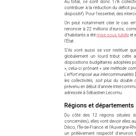
Au total, ce sont donc 178 collec
contribuer à la réduction du déficit p
dispositif). Pour l’essentiel, des int
On peut notamment citer le cas emb
renoncer à 22 millions d’euros, comm
d'habitants a été
mise sous tutelle
et 
l'État.
S’ils vont aussi se voir restituer qu
globalement un lourd tribut cette 
dispositions budgétaires adoptées p
», celui-ci prônant «
une méthode compl
L'effort imposé aux intercommunalités
les collectivités, soit plus du doubl
prévenu en début d’année Intercommuna
adressée à Sébastien Lecornu.
Régions et départements
Du côté des 12 régions situées da
concernées), elles vont devoir elles a
Dilico, l’Île-de-France et l’Auvergne
un prélèvement respectif d’environ 