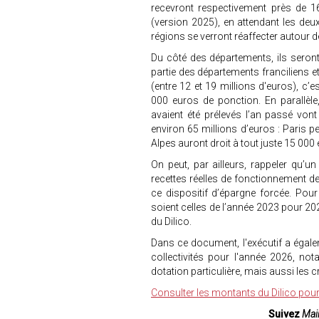
recevront respectivement près de 16
(version 2025), en attendant les deux
régions se verront réaffecter autour d
Du côté des départements, ils seront 
partie des départements franciliens e
(entre 12 et 19 millions d'euros), c’
000 euros de ponction. En parallèle
avaient été prélevés l’an passé von
environ 65 millions d’euros : Paris p
Alpes auront droit à tout juste 15 000
On peut, par ailleurs, rappeler qu’u
recettes réelles de fonctionnement de
ce dispositif d’épargne forcée. Pou
soient celles de l’année 2023 pour 20
du Dilico.
Dans ce document, l'exécutif a égal
collectivités pour l'année 2026, no
dotation particulière, mais aussi les 
Consulter les montants du Dilico pou
Suivez
Mair