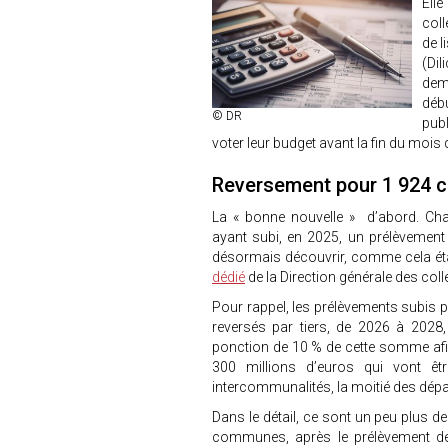
Elle
coll
de l
(Dil
demi
déb
© DR
publ
voter leur budget avant la fin du mois d
Reversement pour 1 924
La « bonne nouvelle » d’abord. Ch
ayant subi, en 2025, un prélèvement a
désormais découvrir, comme cela étai
dédié
de la Direction générale des coll
Pour rappel, les prélèvements subis p
reversés par tiers, de 2026 à 2028, 
ponction de 10 % de cette somme afin
300 millions d’euros qui vont ê
intercommunalités, la moitié des dépa
Dans le détail, ce sont un peu plus d
communes, après le prélèvement de 