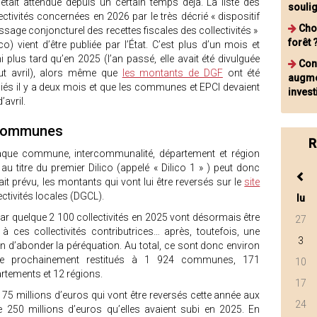
 était attendue depuis un certain temps déjà. La liste des
soulig
ectivités concernées en 2026 par le très décrié « dispositif
Cho
issage conjoncturel des recettes fiscales des collectivités »
forêt 
ico) vient d’être publiée par l’État. C’est plus d’un mois et
 plus tard qu’en 2025 (l’an passé, elle avait été divulguée
Cont
ut avril), alors même que
les montants de DGF
ont été
augme
iés il y a deux mois et que les communes et EPCI devaient
invest
’avril.
 communes
R
aque commune, intercommunalité, département et région
u titre du premier Dilico (appelé « Dilico 1 » ) peut donc
t prévu, les montants qui vont lui être reversés sur le
site
ectivités locales (DGCL).
lu
ar quelque 2 100 collectivités en 2025 vont désormais être
27
à ces collectivités contributrices… après, toutefois, une
3
 d’abonder la péréquation. Au total, ce sont donc environ
tre prochainement restitués à 1 924 communes, 171
10
rtements et 12 régions.
17
e 75 millions d’euros qui vont être reversés cette année aux
24
250 millions d’euros qu’elles avaient subi en 2025. En