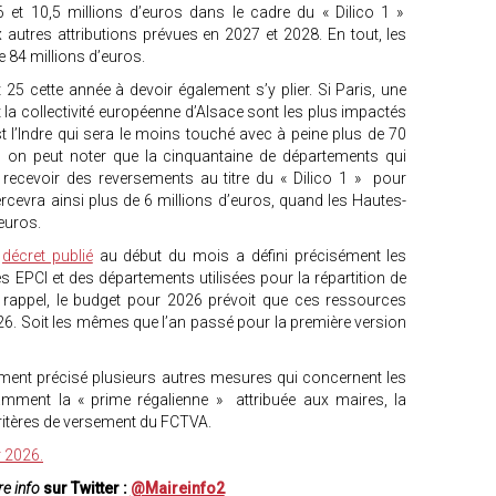
 et 10,5 millions d’euros dans le cadre du « Dilico 1 »
 autres attributions prévues en 2027 et 2028. En tout, les
e 84 millions d’euros.
25 cette année à devoir également s’y plier. Si Paris, une
t la collectivité européenne d’Alsace sont les plus impactés
est l’Indre qui sera le moins touché avec à peine plus de 70
, on peut noter que la cinquantaine de départements qui
t recevoir des reversements au titre du « Dilico 1 » pour
ercevra ainsi plus de 6 millions d’euros, quand les Hautes-
 euros.
n
décret publié
au début du mois a défini précisément les
s EPCI et des départements utilisées pour la répartition de
r rappel, le budget pour 2026 prévoit que ces ressources
26. Soit les mêmes que l’an passé pour la première version
ement précisé plusieurs autres mesures qui concernent les
tamment la « prime régalienne » attribuée aux maires, la
critères de versement du FCTVA.
r 2026.
e info
sur Twitter :
@Maireinfo2