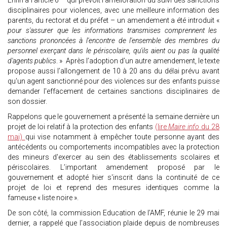
Enfin à l’article 6 – qui prévoit l’amélioration du suivi des sanctions
disciplinaires pour violences, avec une meilleure information des
parents, du rectorat et du préfet – un amendement a été introduit «
pour s'assurer que les informations transmises comprennent les
sanctions prononcées à l'encontre de l'ensemble des membres du
personnel exerçant dans le périscolaire, qu'ils aient ou pas la qualité
d'agents publics
. » Après l’adoption d’un autre amendement, le texte
propose aussi l’allongement de 10 à 20 ans du délai prévu avant
qu'un agent sanctionné pour des violences sur des enfants puisse
demander l'effacement de certaines sanctions disciplinaires de
son dossier.
Rappelons que le gouvernement a présenté la semaine dernière un
projet de loi relatif à la protection des enfants
(lire
Maire info
du 28
mai)
qui vise notamment à empêcher toute personne ayant des
antécédents ou comportements incompatibles avec la protection
des mineurs d'exercer au sein des établissements scolaires et
périscolaires. L’important amendement proposé par le
gouvernement et adopté hier s'inscrit dans la continuité de ce
projet de loi et reprend des mesures identiques comme la
fameuse « liste noire ».
De son côté, la commission Education de l’AMF, réunie le 29 mai
dernier, a rappelé que l’association plaide depuis de nombreuses