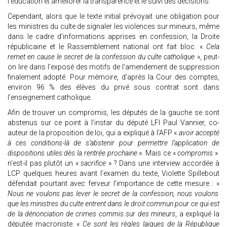
l’éducation et améliorer la transparence et le suivi des décisions.
Cependant, alors que le texte initial prévoyait une obligation pour
les ministres du culte de signaler les violences sur mineurs, même
dans le cadre d'informations apprises en confession, la Droite
républicaine et le Rassemblement national ont fait bloc. «
Cela
remet en cause le secret de la confession du culte catholique
», peut-
on lire dans l’exposé des motifs de l’amendement de suppression
finalement adopté. Pour mémoire, d’après la Cour des comptes,
environ 96 % des élèves du privé sous contrat sont dans
l’enseignement catholique.
Afin de trouver un compromis, les députés de la gauche se sont
abstenus sur ce point à l’instar du député LFI Paul Vannier, co-
auteur de la proposition de loi, qui a expliqué à l’AFP «
avoir accepté
à ces conditions-là de s’abstenir pour permettre l’application de
dispositions utiles dès la rentrée prochaine
». Mais ce «
compromis
»
n’est-il pas plutôt un «
sacrifice
» ? Dans une interview accordée à
LCP quelques heures avant l’examen du texte, Violette Spillebout
défendait pourtant avec ferveur l’importance de cette mesure : «
Nous ne voulons pas lever le secret de la confession, nous voulons
que les ministres du culte entrent dans le droit commun pour ce qui est
de la dénonciation de crimes commis sur des mineurs
, a expliqué la
députée macroniste. «
Ce sont les règles laïques de la République