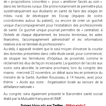
de « propositions concrètes » pour «
améliorer l’accès au soin
»
dans les territoires ruraux. Elle prône notamment de permettre plus
systématiquement aux étudiants en santé de faire des stages en
milieu rural, de développer les Escap (équipes de soins
coordonnées autour du patient), ou encore de créer un guichet
unique d’accompagnement pour l’installation des professionnels
de santé. Ce guichet unique pourrait permettre de «
centraliser, à
l’échelle de chaque département, les besoins territoriaux, les aides
financières, l’accompagnement administratif et les informations
relatives à la vie familiale du professionnel
».
Au-delà, il apparaît évident que le seul moyen d’inverser la courbe
des données présentées dans cette étude serait, pour commencer,
de stopper les fermetures d’hôpitaux de proximité, comme le
réclament les élus de façon incessante. La question de l’accès aux
soins sera abordée, la semaine prochaine, lors du congrès des
maires : mercredi 22 novembre, un débat aura lieu en présence du
ministre de la Santé, Aurélien Rousseau, à 14 heures, avec pour
thème : «
Accès aux soins : l’organisation locale au secours de la
défaillance nationale
».
Au congrès sera également présenté le Baromètre santé social
établi par la Mutualité française et l'AMF.
Suivez
Maire info
sur Twitter :
@Maireinfo2