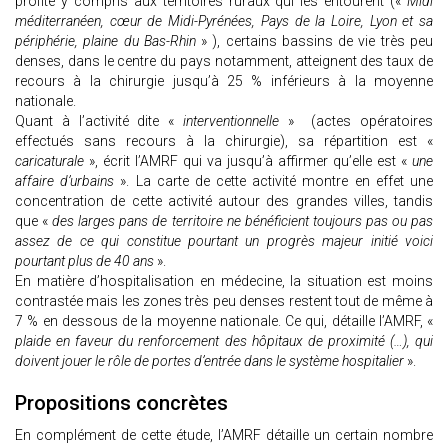
profite y compris aux territoires ruraux qui les entourent («
Midi
méditerranéen, cœur de Midi-Pyrénées, Pays de la Loire, Lyon et sa
périphérie, plaine du Bas-Rhin
» ), certains bassins de vie très peu
denses, dans le centre du pays notamment, atteignent des taux de
recours à la chirurgie jusqu’à 25 % inférieurs à la moyenne
nationale.
Quant à l’activité dite «
interventionnelle
» (actes opératoires
effectués sans recours à la chirurgie), sa répartition est «
caricaturale
», écrit l’AMRF qui va jusqu’à affirmer qu’elle est «
une
affaire d’urbains
». La carte de cette activité montre en effet une
concentration de cette activité autour des grandes villes, tandis
que «
des larges pans de territoire ne bénéficient toujours pas ou pas
assez de ce qui constitue pourtant un progrès majeur initié voici
pourtant plus de 40 ans
».
En matière d’hospitalisation en médecine, la situation est moins
contrastée mais les zones très peu denses restent tout de même à
7 % en dessous de la moyenne nationale. Ce qui, détaille l’AMRF, «
plaide en faveur du renforcement des hôpitaux de proximité (…), qui
doivent jouer le rôle de portes d’entrée dans le système hospitalier
».
Propositions concrètes
En complément de cette étude, l’AMRF détaille un certain nombre