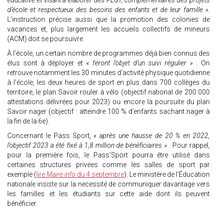
éducative et visant à élaborer des PEdT, complémentaires des projets
d’école et respectueux des besoins des enfants et de leur famille ».
L’instruction précise aussi que la promotion des colonies de
vacances et, plus largement les accueils collectifs de mineurs
(ACM) doit se poursuivre.
À l’école, un certain nombre de programmes déjà bien connus des
élus sont à déployer et
« feront l’objet d’un suivi régulier »
. On
retrouve notamment les 30 minutes d’activité physique quotidienne
à l’école, les deux heures de sport en plus dans 700 collèges du
territoire, le plan Savoir rouler à vélo (objectif national de 200 000
attestations délivrées pour 2023) ou encore la poursuite du plan
Savoir nager (objectif : atteindre 100 % d’enfants sachant nager à
la fin de la 6e).
Concernant le Pass Sport,
« après une hausse de 20 % en 2022,
l’objectif 2023 a été fixé à 1,8 million de bénéficiaires »
. Pour rappel,
pour la première fois, le Pass'Sport pourra être utilisé dans
certaines structures privées comme les salles de sport par
exemple (
lire
Maire info
du 4 septembre
). Le ministère de l'Éducation
nationale insiste sur la necessité de communiquer davantage vers
les familles et les étudiants sur cette aide dont ils peuvent
bénéficier.