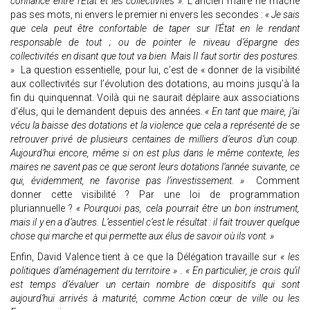
confiance entre l’État et les collectivités ».
L’ancien maire ne mâche
pas ses mots, ni envers le premier ni envers les secondes :
« Je sais
que cela peut être confortable de taper sur l’État en le rendant
responsable de tout ; ou de pointer le niveau d’épargne des
collectivités en disant que tout va bien. Mais Il faut sortir des postures.
»
La question essentielle, pour lui, c’est de « donner de la visibilité
aux collectivités sur l’évolution des dotations, au moins jusqu’à la
fin du quinquennat. Voilà qui ne saurait déplaire aux associations
d’élus, qui le demandent depuis des années.
« En tant que maire, j’ai
vécu la baisse des dotations et la violence que cela a représenté de se
retrouver privé de plusieurs centaines de milliers d’euros d’un coup.
Aujourd’hui encore, même si on est plus dans le même contexte, les
maires ne savent pas ce que seront leurs dotations l’année suivante, ce
qui, évidemment, ne favorise pas l’investissement. »
Comment
donner cette visibilité ? Par une loi de programmation
pluriannuelle ?
« Pourquoi pas, cela pourrait être un bon instrument,
mais il y en a d’autres. L’essentiel c’est le résultat : il fait trouver quelque
chose qui marche et qui permette aux élus de savoir où ils vont. »
Enfin, David Valence tient à ce que la Délégation travaille sur
« les
politiques d’aménagement du territoire »
.
« En particulier, je crois qu’il
est temps d’évaluer un certain nombre de dispositifs qui sont
aujourd’hui arrivés à maturité, comme Action cœur de ville ou les