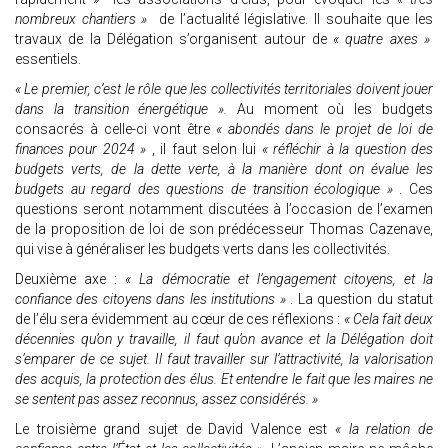
nombreux chantiers »
de l’actualité législative. Il souhaite que les
travaux de la Délégation s’organisent autour de
« quatre axes »
essentiels.
« Le premier, c’est le rôle que les collectivités territoriales doivent jouer
dans la transition énergétique ».
Au moment où les budgets
consacrés à celle-ci vont être
« abondés dans le projet de loi de
finances pour 2024 »
, il faut selon lui
« réfléchir à la question des
budgets verts, de la dette verte, à la manière dont on évalue les
budgets au regard des questions de transition écologique »
. Ces
questions seront notamment discutées à l’occasion de l’examen
de la proposition de loi de son prédécesseur Thomas Cazenave,
qui vise à généraliser les budgets verts dans les collectivités.
Deuxième axe :
« La démocratie et l’engagement citoyens, et la
confiance des citoyens dans les institutions »
. La question du statut
de l’élu sera évidemment au cœur de ces réflexions :
« Cela fait deux
décennies qu’on y travaille, il faut qu’on avance et la Délégation doit
s’emparer de ce sujet. Il faut travailler sur l’attractivité, la valorisation
des acquis, la protection des élus. Et entendre le fait que les maires ne
se sentent pas assez reconnus, assez considérés. »
Le troisième grand sujet de David Valence est
« la relation de