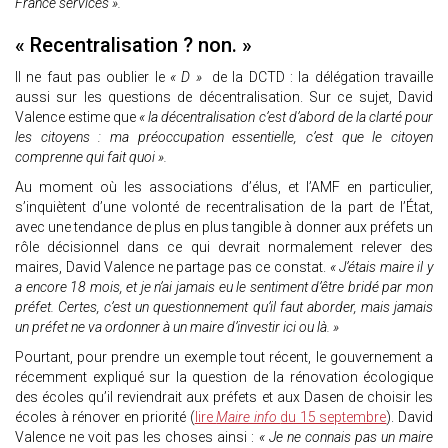
France services ».
« Recentralisation ? non. »
Il ne faut pas oublier le
« D »
de la DCTD : la délégation travaille
aussi sur les questions de décentralisation. Sur ce sujet, David
Valence estime que
« la décentralisation c’est d’abord de la clarté pour
les citoyens : ma préoccupation essentielle, c’est que le citoyen
comprenne qui fait quoi ».
Au moment où les associations d’élus, et l’AMF en particulier,
s’inquiètent d’une volonté de recentralisation de la part de l’État,
avec une tendance de plus en plus tangible à donner aux préfets un
rôle décisionnel dans ce qui devrait normalement relever des
maires, David Valence ne partage pas ce constat.
« J’étais maire il y
a encore 18 mois, et je n’ai jamais eu le sentiment d’être bridé par mon
préfet. Certes, c’est un questionnement qu’il faut aborder, mais jamais
un préfet ne va ordonner à un maire d’investir ici ou là. »
Pourtant, pour prendre un exemple tout récent, le gouvernement a
récemment expliqué sur la question de la rénovation écologique
des écoles qu’il reviendrait aux préfets et aux Dasen de choisir les
écoles à rénover en priorité (
lire
Maire info
du 15 septembre
). David
Valence ne voit pas les choses ainsi :
« Je ne connais pas un maire