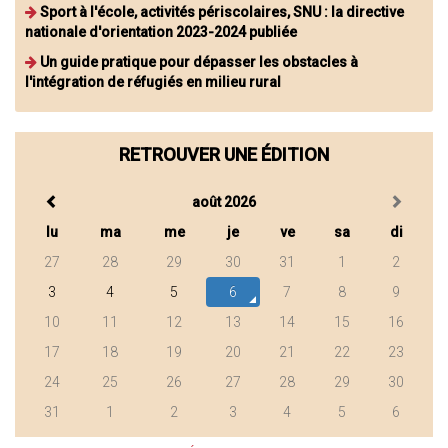
Sport à l'école, activités périscolaires, SNU : la directive
nationale d'orientation 2023-2024 publiée
Un guide pratique pour dépasser les obstacles à
l'intégration de réfugiés en milieu rural
RETROUVER UNE ÉDITION
août 2026
lu
ma
me
je
ve
sa
di
27
28
29
30
31
1
2
3
4
5
6
7
8
9
10
11
12
13
14
15
16
17
18
19
20
21
22
23
24
25
26
27
28
29
30
31
1
2
3
4
5
6