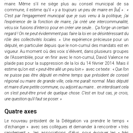
maire. Même s’il ne siège plus au conseil municipal de sa
commune, il estime qu’il
« y a toujours un peu de maire en [lui] » : «
C’est par l’engagement municipal que je suis venu à la politique, j’ai
l’expérience de la fonction de maire, j’ai créé une intercommunalité,
vécu six fusions d’interco pour en créer une seule… Ça forge un certain
regard ! On ne peut évidemment pas faire la loi en se désintéressant du
rôle des collectivités locales. ».
Une expérience précieuse pour un
député, en particulier depuis que le non-cumul des mandats est en
vigueur. Au moment où des voix s’élèvent, dans plusieurs groupes
de l’Assemblée, pour en finir avec le non-cumul, David Valence ne
plaide pas pour la suppression de la loi du 14 février 2014. Mais il
estime qu’on est
« peut-être allé un peu loin »
avec ce texte : «
Que l’on
ne puisse pas être député en même temps que président de conseil
régional ou maire de grande ville, cela me paraît normal. Mais député
et maire d’une petite commune, ou adjoint au maire… en interdisant cela
on s’est peut-être privé de quelque chose. C’est en tout cas, je crois,
une question qu’il faut se poser. »
Quatre axes
Le nouveau président de la Délégation va prendre le temps «
d’échanger » avec ses collègues et demander à rencontrer « très
rapidement » les associations d’élus, pour évoquer les
« très