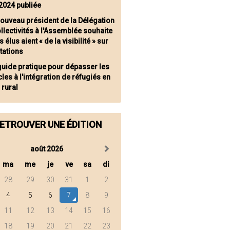
2024 publiée
nouveau président de la Délégation
llectivités à l'Assemblée souhaite
s élus aient « de la visibilité » sur
tations
guide pratique pour dépasser les
les à l'intégration de réfugiés en
 rural
ETROUVER UNE ÉDITION
août 2026
ma
me
je
ve
sa
di
28
29
30
31
1
2
4
5
6
7
8
9
11
12
13
14
15
16
18
19
20
21
22
23