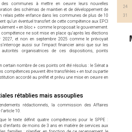
té des communes à mettre en oeuvre leurs nouvelles
24
ration des schémas de maintien et de développement de
d'un relais petite enfance dans les communes de plus de 10
31
ent qu’un éventuel transfert de cette compétence aux EPCI
 seulement « en bloc » comme le proposait le gouvernement.
le compétence ne soit mise en place qu’après les élections
er 2027, et non en septembre 2025 comme le prévoyait
s’interroge aussi sur l’impact financier ainsi que sur les
utorités organisatrices de ces dispositions, points
n certain nombre de ces points ont été résolus : le Sénat a
(les compétences peuvent être transférées «
en tout ou partie
ubstitution accordé au préfet et prévu une mise en oeuvre en
tiales rétablies mais assouplies
endements rédactionnels, la commission des Affaires
l’article 10.
que le texte définit quatre compétences pour le SPPE :
 d'enfants de moins de 3 ans en matière de services aux
es familles ; planifier, en fonction de ce recensement, le