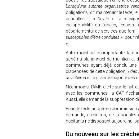
pouvoir de substitution et rendre cette
Lorsqu’une autorité organisatrice renc
obligations, dit maintenant le texte, le 
difficultés, il «
l’invite
» à «
expose
indisponibilité du foncier, tension
départemental de services aux famille
susceptibles d’être conduites
» pour ré
».
Autre modification importante : la co
schéma pluriannuel de maintien et de
communes ayant déjà conclu une con
dispensées de cette obligation, «
dès l
du schéma
». La grande majorité des
Néanmoins, l’AMF alerte sur le fait q
avec les communes, la CAF fléchant 
Aussi, elle demande la suppression de
Enfin, le texte adopté en commission 
demande, a minima, de la soupless
habitants ne disposant aujourd’hui p
Du nouveau sur les crèch