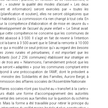
l ; «
soutenir la qualité des modes d’accueil
». Les deux
ent et information) seront exercées par «
toutes les
planification et soutien), elles ne seront obligatoires que
habitants. La commission n'a rien changé à tout cela. En
pour la compétence d’élaboration et de mise en œuvre du «
développement de l’accueil du jeune enfant
». Le Sénat avait
que cette compétence ne concerne que les communes de
é abaissé à 3 500. Il s’agit en fait de revenir à l’intention
lacé la barre à 3 500 avant que le Sénat la remonte à 10 000
 qui a modifié ce seuil précise qu’«
au regard des besoins
s zones rurales et périurbaines, il est important que les
tants (soit 2 236 communes) établissent leur stratégie en
 de trois ans
». Néanmoins, l’amendement prévoit que les
a seront «
adaptées
» pour les communes comptant entre
épond à une préoccupation de l’AMF, dont le président a
 ministre des Solidarités et des Familles, Aurore Bergé, à
ommission des affaires sociales de l’Assemblée Nationale.
ires sociales n’ont pas touché au « transfert à la carte »
eurs établi une forme d’accompagnement des autorités
mental des services aux familles sur la question du schéma
e. Mais la forme a été travaillée pour retirer le principe du