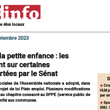
s élus locaux
eptembre 2023
la petite enfance : les
t sur certaines
rtées par le Sénat
D
ciales de l'Assemblée nationale a adopté, dans
Cri
projet de loi Plein emploi. Plusieurs modifications
HLM p
au chapitre consacré au SPPE (service public de
par an
 confié aux communes.
Spor
SNU : 