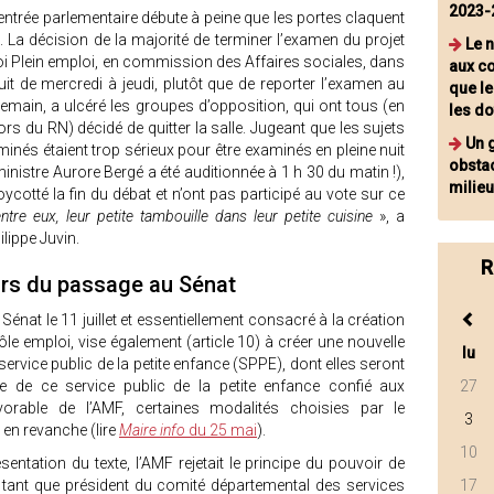
2023-
entrée parlementaire débute à peine que les portes claquent
. La décision de la majorité de terminer l’examen du projet
Le 
oi Plein emploi, en commission des Affaires sociales, dans
aux co
uit de mercredi à jeudi, plutôt que de reporter l’examen au
que le
emain, a ulcéré les groupes d’opposition, qui ont tous (en
les do
rs du RN) décidé de quitter la salle. Jugeant que les sujets
Un 
inés étaient trop sérieux pour être examinés en pleine nuit
obstac
ministre Aurore Bergé a été auditionnée à 1 h 30 du matin !),
milieu
cotté la fin du débat et n’ont pas participé au vote sur ce
entre eux, leur petite tambouille dans leur petite cuisine
», a
ilippe Juvin.
R
rs du passage au Sénat
Sénat le 11 juillet et essentiellement consacré à la création
Pôle emploi, vise également (article 10) à créer une nouvelle
lu
vice public de la petite enfance (SPPE), dont elles seront
idée de ce service public de la petite enfance confié aux
27
able de l’AMF, certaines modalités choisies par le
3
en revanche (lire
Maire info
du 25 mai
).
10
tation du texte, l’AMF rejetait le principe du pouvoir de
n tant que président du comité départemental des services
17