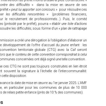
 intervention du préfet moins brutale et plus constructive. «
ontre des difficultés
» dans la mise en œuvre de ses
préfet «
peut lui apporter son concours
» pour résoudre ces
r les difficultés rencontrées
» (problèmes financiers,
 sur le recrutement de professionnels…). Puis, le comité
s (présidé par le préfet), pourra «
établir une liste d’actions
soudre les difficultés, sous forme d’un «
plan de rattrapage
mmission a créé une dérogation à l’obligation d’élaborer un
 développement de l’offre d’accueil du jeune enfant : les
vention territoriale globale (CTG) avec la Caf seront
ors que le contenu de cette convention correspondrait à celui
 communes concernées ont déjà signé une telle convention.
ue ces CTG ne sont pas toujours construites en lien étroit
souvent la signature à l’échelle de l’intercommunalité.
 cette disposition.
avance la date de mise en œuvre au 1er janvier 2025. L'AMF
e, en particulier pour les communes de plus de 10 000
as de relais petite enfance (près de 10 % des communes).
es