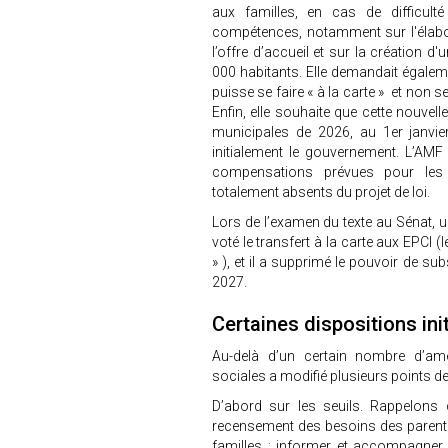
aux familles, en cas de difficul
compétences, notamment sur l'élabo
l’offre d’accueil et sur la création 
000 habitants. Elle demandait égalem
puisse se faire « à la carte » et non
Enfin, elle souhaite que cette nouvel
municipales de 2026, au 1er janvi
initialement le gouvernement. L’AMF 
compensations prévues pour les a
totalement absents du projet de loi.
Lors de l’examen du texte au Sénat, u
voté le transfert à la carte aux EPCI 
» ), et il a supprimé le pouvoir de s
2027.
Certaines dispositions ini
Au-delà d’un certain nombre d’am
sociales a modifié plusieurs points de 
D’abord sur les seuils. Rappelons 
recensement des besoins des parents
familles ; informer et accompagner l