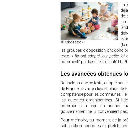
La r
déjà
de l
la n
lend
deho
exam
© Adobe stock
(la 
les groupes d’opposition ont donc boy
texte. «
Ils ont adopté leur petite loi 
commenté par la suite le député LR Ph
Les avancées obtenues lo
Rappelons que ce texte, adopté par le 
de France travail en lieu et place de 
compétence pour les communes : le ser
les autorités organisatrices. Si l’
communes a reçu un accueil favor
gouvernement ne lui convenaient pas, 
Pour mémoire, au moment de la présen
substitution accordé aux préfets, e