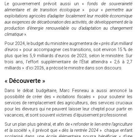
Le gouvernement prévoit aussi un «
fonds de souveraineté
alimentaire et de transition écologique
» pour «
permettre aux
exploitations agricoles d’adapter localement leur modèle économique
aux exigences de décarbonation des activités, de développement de la
production d’énergie renouvelable ou d’adaptation au changement
climatique
».
Pour 2024, le budget du ministère augmentera de «
près d’un milliard
d’euros
» pour accompagner ces transitions, soit environ 15 % de
plus que les 5,9 milliards d’euros de 2023, selon le ministère. Sur
trois ans, l’effort supplémentaire de l’État atteindra « 2,6 à 2,7
milliards » d’ici 2026, a précisé le ministre dans son discours.
« Découverte »
Dans le débat budgétaire, Marc Fesneau a aussi annoncé la
possibilité de créer des «
incitations fiscales
» pour soutenir les
services de remplacement des agriculteurs, des services cruciaux
pour les éleveurs qui ne peuvent laisser leur cheptel pour partir en
vacances, et sont souvent victimes d’épuisement professionnel.
Sur un plan plus général, et afin de «
refonder le lien entre l’agriculture
et la société
», il prévoit que «
dès la rentrée 2024
» chaque enfant
scolarisé dans une école élémentaire pourra bénéficier «
d’une