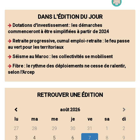
DANS L'ÉDITION DU JOUR
Dotations d'investissement : les démarches
commenceront à être simplifiées à partir de 2024
Retraite progressive, cumul emploi-retraite : le feu passe
au vert pour les territoriaux
Séisme au Maroc : les collectivités se mobilisent
Fibre : le rythme des déploiements ne cesse de ralentir,
selon l'Arcep
RETROUVER UNE ÉDITION
août 2026
lu
ma
me
je
ve
sa
di
27
28
29
30
31
1
2
3
4
5
6
7
8
9