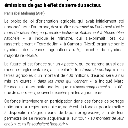
émissions de gaz à effet de serre du secteur.
Par Isabel Malsang (AFP)
Le projet de loi d’orientation agricole, qui avait initialement été
annoncé pour l’automne, devrait être «
examiné au Parlement d’ici le
mois de décembre, en première lecture probablement à l’Assemblée
nationale
», a indiqué le ministre, qui s’exprimait lors du
rassemblement « Terre de Jim » à Cambrai (Nord) organisé par le
syndicat des Jeunes agriculteurs (JA), proche du syndicat
majoritaire FNSEA.
La future loi est fondée sur un «
pacte
», qui comprend aussi des
mesures réglementaires, a-t-il déclaré. Un «
fonds de portage
» des
terres agricoles d’un montant de 400 millions d’euros sera ainsi
mis en œuvre «
dans les mois qui viennent
», a indiqué Marc
Fesneau, qui souhaite une logique «
d’accompagnement
» plutôt
que de «
normes
», souvent décriées par les agriculteurs.
Ce fonds interviendra en participation dans des fonds de portage
nationaux ou régionaux qui eux, achètent du foncier pour le mettre
à disposition d’agriculteurs, de façon progressive, afin de leur
permettre de se rendre acquéreur à leur tour «
au moment de leur
choix
» et «
s’ils souhaitent l’acquérir
».