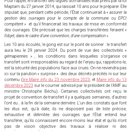
Pour rappel, le transfert des digues domaniales était prévu par la loi
Maptam du 27 janvier 2014, qui laissait 10 ans pour le préparer. Elle
stipulait que, pendant cette période, l’État continuerait à
« assurer la
gestion des ouvrages pour le compte de la commune ou EPCI
compétent »
et qu’il financerait les travaux de mise en conformité
des ouvrages. Elle précisait que les charges transférées feraient
«
l’objet, dans le cadre d’une convention, d’une compensation ».
Les 10 ans écoulés, le gong est sur le point de sonner : le transfert
aura lieu le 29 janvier 2024. Du point de vue des collectivités
«
gémapiennes »
, les conditions dans lesquelles s’organise ce
transfert sont irresponsables au regard de l’enjeu qui, rappelons-le,
est la sécurité des populations face aux crues. On ne reviendra pas
ici sur la parution « surprise » des deux décrets précités ni sur leur
contenu (
lire
Maire info
du 23 novembre 2023
, et
Maire info
du 13
décembre 2023
sur le courrier adressé par le président de l’AMF au
ministre Christophe Béchu). Certaines collectivités ont reçu le
projet de convention de transfert il y a quelques semaines, d’autres
l’ont eu… à la fin de la semaine dernière. L’un des constats que font
les élus est, qu’à date, ils ne disposent pas de liste précise,
exhaustive et délimitée des ouvrages que l’État entend leur
transférer, qu’ils connaissent encore moins leur état et qu’ils n’ont
pas de vision objective des travaux à réaliser ni des