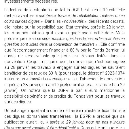
investissements nécessaires.
La lecture de la situation que fait la DGPR est bien différente. Elle
met en avant les
« nombreux travaux de réhabilitation réalisés ou en
cours sur ces digues »
. Dans les
« nouveautés »
des récents décrets,
elle insiste sur la possibilité que l’Etat termine, après le 28 janvier,
les marchés publics qu’il avait engagé avant cette date. Mais
précise que cela
« ne sera possible que dans le cas où les marchés en
question sont listés dans la convention de transfert »
. Elle confirme
que l’accompagnement financier à 80 % par le Fonds Barnier, lui
aussi, ne sera valable que pour les travaux listés dans la
convention. Ce qui implique que si la convention n’est pas signée
au 28 janvier, les travaux à engager sur les digues ne sauraient
bénéficier de ce taux de 80 % (pour rappel, le décret n° 2023-1074
instaure un
« transfert automatique »
: en l’absence de convention
signée au 28 janvier, un arrêté préfectoral actera le transfert au 29
janvier). On notera que la DGPR a par ailleurs mentionné la
possibilité de bénéficier de crédits du Fonds vert pour les travaux
sur ces digues.
Un échange important a concerné l’arrêté ministériel fixant la liste
des digues domaniales transférées : la DGPR a précisé que sa
publication aurait lieu
« après le 29 janvier, pour ne pas y inclure
d’ouvrage ayant vocation à être désaffecté ».
Dans cette optique, elle a