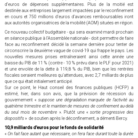
d'euros de dépenses supplémentaires. Plus de la moitié est
destinée aux entreprises largement impactées par le reconfinement
en cours et 750 millions d’euros d’avances remboursables iront
aux autorités organisatrices de la mobilité (AOM) situées en région.
Ce nouveau collectif budgétaire - qui sera examiné mardi prochain
en séance publique à l’Assemblée nationale - doit permettre de faire
face au reconfinement décidé la semaine dernière pour tenter de
circonscrire la deuxième vague de covid-19 qui frappe le pays. Les
nouvelles mesures prises entraîneraient ainsi cette année une
baisse du PIB de 11 % (contre - 10 % prévu dans le PLF pour 2021)
et une envolée de la dette à 119,8 % du PIB, bien que les rentrées
fiscales seraient meilleures qu’attendues, avec 2,7 milliards de plus
que ce qui était initialement anticipé.
Sur ce point, le Haut conseil des finances publiques (HCFP) a
estimé, hier, dans son avis, que la prévision de récession du
gouvernement «
suppose une dégradation marquée de l’activité au
quatrième trimestre et le maintien de mesures de confinement au-delà
du seul mois de novembre
». Plutôt une «
sortie progressive des
dispositifs
» de soutien après le déconfinement, a démenti Bercy.
10,9 milliards d’euros pour le fonds de solidarité
«
On fait face autant que nécessaire, on fera face durant toute la durée