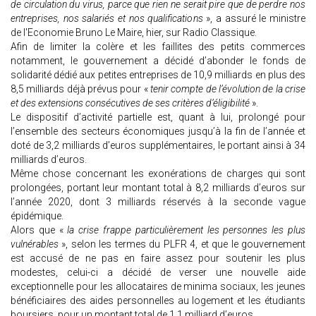
de circulation du virus, parce que rien ne serait pire que de perdre nos
entreprises, nos salariés et nos qualifications
», a assuré le ministre
de l'Economie Bruno Le Maire, hier, sur Radio Classique.
Afin de limiter la colère et les faillites des petits commerces
notamment, le gouvernement a décidé d’abonder le fonds de
solidarité dédié aux petites entreprises de 10,9 milliards en plus des
8,5 milliards déjà prévus pour «
tenir compte de l’évolution de la crise
et des extensions consécutives de ses critères d’éligibilité
».
Le dispositif d’activité partielle est, quant à lui, prolongé pour
l’ensemble des secteurs économiques jusqu’à la fin de l’année et
doté de 3,2 milliards d’euros supplémentaires, le portant ainsi à 34
milliards d’euros.
Même chose concernant les exonérations de charges qui sont
prolongées, portant leur montant total à 8,2 milliards d’euros sur
l’année 2020, dont 3 milliards réservés à la seconde vague
épidémique.
Alors que «
la crise frappe particulièrement les personnes les plus
vulnérables
», selon les termes du PLFR 4, et que le gouvernement
est accusé de ne pas en faire assez pour soutenir les plus
modestes, celui-ci a décidé de verser une nouvelle aide
exceptionnelle pour les allocataires de minima sociaux, les jeunes
bénéficiaires des aides personnelles au logement et les étudiants
boursiers, pour un montant total de 1,1 milliard d’euros.