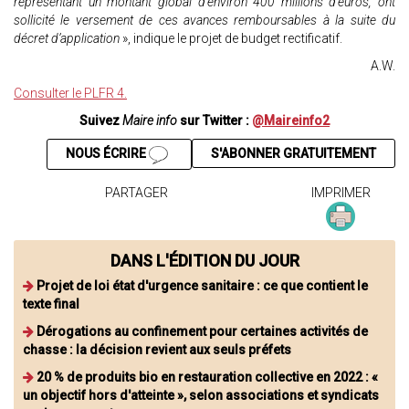
représentant un montant global d’environ 400 millions d’euros, ont
sollicité le versement de ces avances remboursables à la suite du
décret d’application
», indique le projet de budget rectificatif.
A.W.
Consulter le PLFR 4.
Suivez
Maire info
sur Twitter :
@Maireinfo2
NOUS ÉCRIRE
S'ABONNER GRATUITEMENT
PARTAGER
IMPRIMER
DANS L'ÉDITION DU JOUR
Projet de loi état d'urgence sanitaire : ce que contient le
texte final
Dérogations au confinement pour certaines activités de
chasse : la décision revient aux seuls préfets
20 % de produits bio en restauration collective en 2022 : «
un objectif hors d'atteinte », selon associations et syndicats