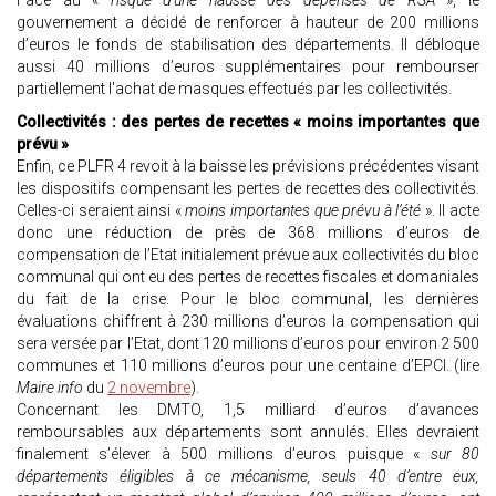
Face au «
risque d’une hausse des dépenses de RSA
», le
gouvernement a décidé de renforcer à hauteur de 200 millions
d’euros le fonds de stabilisation des départements. Il débloque
aussi 40 millions d’euros supplémentaires pour rembourser
partiellement l'achat de masques effectués par les collectivités.
Collectivités : des pertes de recettes « moins importantes que
prévu »
Enfin, ce PLFR 4 revoit à la baisse les prévisions précédentes visant
les dispositifs compensant les pertes de recettes des collectivités.
Celles-ci seraient ainsi «
moins importantes que prévu à l’été
». Il acte
donc une réduction de près de 368 millions d’euros de
compensation de l’Etat initialement prévue aux collectivités du bloc
communal qui ont eu des pertes de recettes fiscales et domaniales
du fait de la crise. Pour le bloc communal, les dernières
évaluations chiffrent à 230 millions d’euros la compensation qui
sera versée par l’Etat, dont 120 millions d’euros pour environ 2 500
communes et 110 millions d’euros pour une centaine d’EPCI. (lire
Maire info
du
2 novembre
).
Concernant les DMTO, 1,5 milliard d’euros d’avances
remboursables aux départements sont annulés. Elles devraient
finalement s’élever à 500 millions d’euros puisque «
sur 80
départements éligibles à ce mécanisme, seuls 40 d’entre eux,