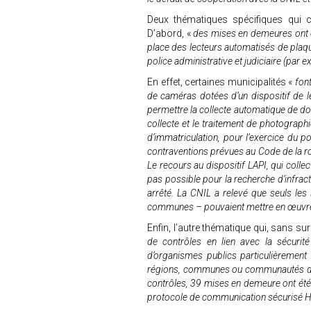
Deux thématiques spécifiques qui c
D’abord, «
des mises en demeures ont é
place des lecteurs automatisés de plaque
police administrative et judiciaire (par 
En effet, certaines municipalités «
font
de caméras dotées d’un dispositif de l
permettre la collecte automatique de do
collecte et le traitement de photograp
d’immatriculation, pour l’exercice du p
contraventions prévues au Code de la rou
Le recours au dispositif LAPI, qui coll
pas possible pour la recherche d’infrac
arrêté. La CNIL a relevé que seuls les
communes – pouvaient mettre en œuvre 
Enfin, l’autre thématique qui, sans sur
de contrôles en lien avec la sécuri
d’organismes publics particulièrement 
régions, communes ou communautés
contrôles, 39 mises en demeure ont été
protocole de communication sécurisé H