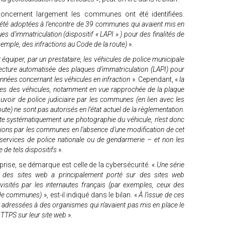
oncernent largement les communes ont été identifiées.
té adoptées à l’encontre de 39 communes qui avaient mis en
s d’immatriculation (dispositif « LAPI » ) pour des finalités de
exemple, des infractions au Code de la route)
».
 équiper, par un prestataire, les véhicules de police municipale
ecture automatisée des plaques d’immatriculation (LAPI) pour
nnées concernant les véhicules en infraction
». Cependant, «
la
hies des véhicules, notamment en vue rapprochée de la plaque
ouvoir de police judiciaire par les communes (en lien avec les
te) ne sont pas autorisés en l’état actuel de la règlementation.
ecte systématiquement une photographie du véhicule, n’est donc
tions par les communes en l’absence d’une modification de cet
 services de police nationale ou de gendarmerie – et non les
de tels dispositifs
».
prise, se démarque est celle de la cybersécurité. «
Une série
té des sites web a principalement porté sur des sites web
visités par les internautes français (par exemples, ceux des
 de communes)
», est-il indiqué dans le bilan. «
À l’issue de ces
 adressées à des organismes qui n’avaient pas mis en place le
TTPS sur leur site web
».