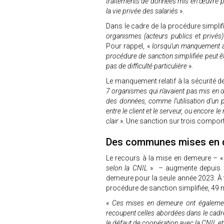
traitements de données mis en œuvre p
la vie privée des salariés
».
Dans le cadre de la procédure simplifi
organismes (acteurs publics et privés)
Pour rappel, «
lorsqu’un manquement au
procédure de sanction simplifiée peut êt
pas de difficulté particulière
».
Le manquement relatif à la sécurité d
7 organismes qui n’avaient pas mis en 
des données, comme l’utilisation d’un 
entre le client et le serveur, ou encor
clair
». Une sanction sur trois compo
Des communes mises en
Le recours à la mise en demeure – 
selon la CNIL
» – augmente depuis 20
demeure pour la seule année 2023. À t
procédure de sanction simplifiée, 49
«
Ces mises en demeure ont également
recoupent celles abordées dans le cadre
le défaut de coopération avec la CNIL et