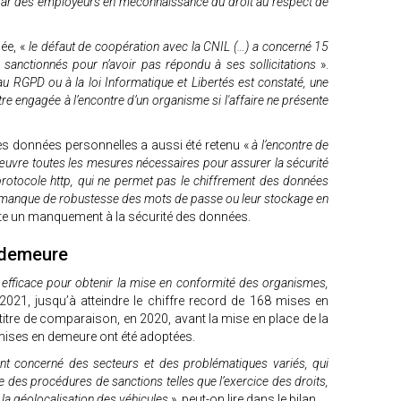
ar des employeurs en méconnaissance du droit au respect de
ée, «
le défaut de coopération avec la CNIL (…) a concerné 15
 sanctionnés pour n’avoir pas répondu à ses sollicitations
».
 RGPD ou à la loi Informatique et Libertés est constaté, une
re engagée à l’encontre d’un organisme si l'affaire ne présente
es données personnelles a aussi été retenu «
à l’encontre de
œuvre toutes les mesures nécessaires pour assurer la sécurité
protocole http, qui ne permet pas le chiffrement des données
e le manque de robustesse des mots de passe ou leur stockage en
rte un manquement à la sécurité des données.
 demeure
«
efficace pour obtenir la mise en conformité des organismes,
21, jusqu’à atteindre le chiffre record de 168 mises en
itre de comparaison, en 2020, avant la mise en place de la
 mises en demeure ont été adoptées.
 concerné des secteurs et des problématiques variés, qui
 des procédures de sanctions telles que l’exercice des droits,
 la géolocalisation des véhicules
», peut-on lire dans le bilan.