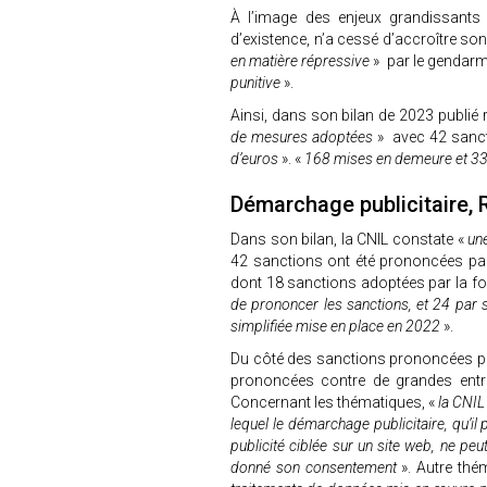
À l’image des enjeux grandissants 
d’existence, n’a cessé d’accroître son
en matière répressive
» par le gendar
punitive
».
Ainsi, dans son bilan de 2023 publié
de mesures adoptées
» avec 42 sanc
d’euros
». «
168 mises en demeure et 33 r
Démarchage publicitaire,
Dans son bilan, la CNIL constate «
un
42 sanctions ont été prononcées par
dont 18 sanctions adoptées par la for
de prononcer les sanctions, et 24 par 
simplifiée mise en place en 2022
».
Du côté des sanctions prononcées par
prononcées contre de grandes entrep
Concernant les thématiques, «
la CNIL 
lequel le démarchage publicitaire, qu’i
publicité ciblée sur un site web, ne pe
donné son consentement
». Autre th