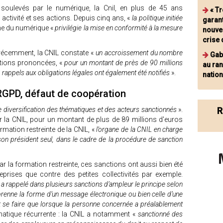
soulevés par le numérique, la Cnil, en plus de 45 ans
« T
 activité et ses actions. Depuis cinq ans, «
la politique initiée
garant
me du numérique «
privilégie la mise en conformité à la mesure
nouve
crise
 récemment, la CNIL constate «
un accroissement du nombre
Gabr
tions prononcées, «
pour un montant de près de 90 millions
au ran
appels aux obligations légales ont également été notifiés
».
nation
 RGPD, défaut de coopération
e diversification des thématiques et des acteurs sanctionnés
».
R
 la CNIL, pour un montant de plus de 89 millions d'euros
mation restreinte de la CNIL, «
l’organe de la CNIL en charge
son président seul, dans le cadre de la procédure de sanction
 la formation restreinte, ces sanctions ont aussi bien été
rises que contre des petites collectivités par exemple.
a rappelé dans plusieurs sanctions d’ampleur le principe selon
l prenne la forme d’un message électronique ou bien celle d’une
ut se faire que lorsque la personne concernée a préalablement
ématique récurrente : la CNIL a notamment «
sanctionné des