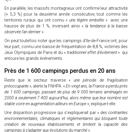
En parallèle, les massifs montagneux ont confirmé leur attractivité
(+ 5,3 %) pour la deuxième année consécutive, tout comme les
territoires ruraux qui ont connu «
une légère embellie
» avec une
hausse de plus de 1 %, inversant ainsi «
la tendance à la baisse
observée l’an dernier
».
On peut toutefois noter que les campings d’Ile-de-France ont, pour
leur part, connu une baisse de fréquentation de 8,8 %, victimes des
Jeux Olympiques de Paris et du «
traditionnel effet d’évitement
» qui
entoure les grands événements.
Près de 1 600 campings perdus en 20 ans
Reste que le secteur traverse «
une période de fragilisation
préoccupante
», alerte la FNHPA. «
En vingt ans, la France a perdu près
de 1 600 campings, passant de plus de 9 000 terrains aménagés en
2000 à seulement 7 400 aujourd’hui, alors même que leur nombre est
stable voire en augmentation ailleurs en Europe
», explique-t-elle.
Une disparition progressive qui s’expliquerait par «
des contraintes
environnementales, climatiques et réglementaires qui bloquent toute
création de nouveaux établissements et limitent la capacité des
campings à s’adapter aux évolutions du marché
».