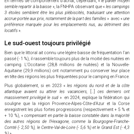
En termes de comportement d’achat, cependant, «
le panier moyen
semble repartir à la baisse
», la FNHPA observant que «
les campings
3 étoiles semblent être les plus plébiscités, traduisant une attention
accrue portée aux prix, notamment de la part des familles
» avec «
une
préférence marquée pour les emplacements nus, au détriment des
locatifs
».
Le sud-ouest toujours privilégié
Bien que le littoral ait connu une légère baisse de fréquentation l’an
passé (- 1 %), il rassemble toujours plus de la moitié des nuitées en
camping. L’Occitanie (28,8 millions de nuitées) et la Nouvelle-
Aquitaine (29,9 millions) ont notamment pu conserver leur place
en tête des régions les plus fréquentées pour le camping en France.
Plus globalement, si en 2023 «
les régions du nord et de la côte
atlantique avaient su attirer les vacanciers,
[…]
ces derniers ont
massivement privilégié le sud
» en 2024, explique la fédération qui
souligne que la région Provence-Alpes-Côte-d’Azur et la Corse
enregistrent les plus fortes progressions (respectivement + 5 % et
+ 10 %), «
compensant en partie la baisse constatée dans la majorité
des autres régions de l’Hexagone, comme la Bourgogne-Franche-
Comté (- 2,50 %), le Centre-Val-de-Loire (- 5,6 %) et le Grand Est (- 4,3
%)
».