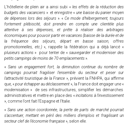
L’hôtellerie de plein air a ainsi subi «
les effets de la réduction des
budgets des vacanciers
» et enregistre «
une baisse du panier moyen
de dépenses lors des séjours
». «
Ce mode d’hébergement, toujours
fortement plébiscité, doit prendre en compte une clientèle plus
attentive à ses dépenses, et prête à réaliser des arbitrages
économiques pour pouvoir partir en vacances (baisse de la durée et de
la fréquence des séjours, départ en basse saison, offres
promotionnelles, etc.)
», rappelle la fédération qui a déjà lancé «
plusieurs actions
» pour tenter de «
sauvegarder et moderniser des
petits campings de moins de 70 emplacements
».
«
Sans un engagement fort, la diminution continue du nombre de
campings pourrait fragiliser l’ensemble du secteur et peser sur
l’attractivité touristique de la France
», prévient la FNHPA, qui affirme
que, «
pour échapper au déclassement
», la France doit engager une «
modernisation
» de ses infrastructures, simplifier les démarches
administratives et mettre en place des «
incitations à l’investissement
», comme l’ont fait l’Espagne et l’Italie.
«
Sans une action coordonnée, la perte de parts de marché pourrait
s’accentuer, mettant en péril des milliers d’emplois et fragilisant un
secteur clef de l’économie française
», selon elle.