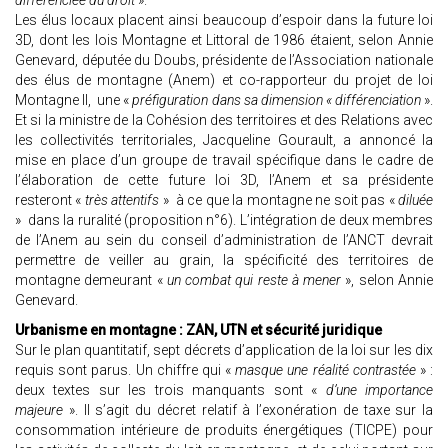
différenciée du droit
».
Les élus locaux placent ainsi beaucoup d’espoir dans la future loi
3D, dont les lois Montagne et Littoral de 1986 étaient, selon Annie
Genevard, députée du Doubs, présidente de l’Association nationale
des élus de montagne (Anem) et co-rapporteur du projet de loi
Montagne II, une «
préfiguration dans sa dimension « différenciation
».
Et si la ministre de la Cohésion des territoires et des Relations avec
les collectivités territoriales, Jacqueline Gourault, a annoncé la
mise en place d’un groupe de travail spécifique dans le cadre de
l’élaboration de cette future loi 3D, l’Anem et sa présidente
resteront «
très attentifs
» à ce que la montagne ne soit pas «
diluée
» dans la ruralité (proposition n°6). L’intégration de deux membres
de l’Anem au sein du conseil d’administration de l’ANCT devrait
permettre de veiller au grain, la spécificité des territoires de
montagne demeurant «
un combat qui reste à mener
», selon Annie
Genevard.
Urbanisme en montagne : ZAN, UTN et sécurité juridique
Sur le plan quantitatif, sept décrets d’application de la loi sur les dix
requis sont parus. Un chiffre qui «
masque une réalité contrastée
» :
deux textes sur les trois manquants sont «
d’une importance
majeure
». Il s’agit du décret relatif à l’exonération de taxe sur la
consommation intérieure de produits énergétiques (TICPE) pour