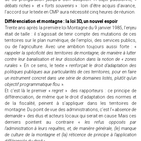
débats riches
» et «
forts souvenirs
» : loin d’être acquis d’avance,
l’accord sur le texte en CMP aura nécessité cinq heures de réunion.
Différenciation et montagne : la loi 3D, un nouvel espoir
Trente ans après la première loi Montagne du 9 janvier 1985, l’enjeu
était de taille : il s’agissait de tenir compte des mutations de ces
territoires sur le plan numérique, de l’emploi, des services publics,
ou de l’agriculture. Avec une ambition toujours aussi forte : «
rappeler la spécificité des territoires de montagne, de manière à lutter
contre leur banalisation et leur dissolution dans la notion de « zones
rurales
». En ce sens, le texte «
renforçait le droit d’adaptation des
politiques publiques aux particularités de ces territoires, pour en faire
un instrument concret dans une série de domaines listés, plutôt qu’un
objectif programmatique flou.
».
Et c’est là le premier «
regret
» des rapporteurs : ce principe de
différenciation, de même que le droit d’adaptation des normes et
de la fiscalité, peinent à s’appliquer dans les territoires de
montagne. Du point de vue des administrations, c’est l’«
absence de
demande
» des élus et acteurs locaux qui serait en cause. Mais ces
derniers pointent au contraire «
les refus opposés par
l’administration à leurs requêtes, et, de manière générale, (le) manque
de culture de la montagne et (la) réticence de principe à l’application