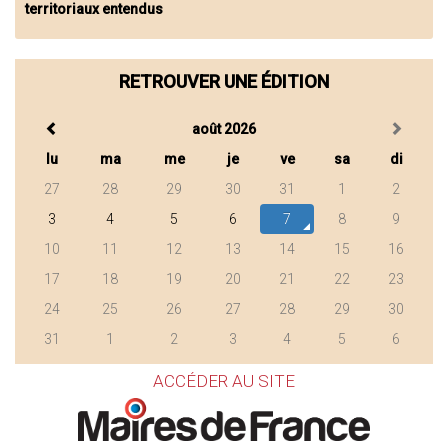
territoriaux entendus
RETROUVER UNE ÉDITION
août 2026
lu
ma
me
je
ve
sa
di
27
28
29
30
31
1
2
3
4
5
6
7
8
9
10
11
12
13
14
15
16
17
18
19
20
21
22
23
24
25
26
27
28
29
30
31
1
2
3
4
5
6
ACCÉDER AU SITE