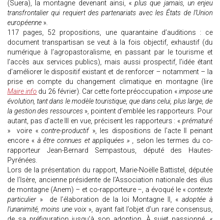
(Suera), la montagne devenant ainsi, «
plus que jamais, un enjeu
transfrontalier qui requiert des partenariats avec les États de l’Union
européenne
».
117 pages, 52 propositions, une quarantaine d’auditions : ce
document transpartisan se veut à la fois objectif, exhaustif (du
numérique à l’agropastoralisme, en passant par le tourisme et
l’accès aux services publics), mais aussi prospectif, l’idée étant
d’améliorer le dispositif existant et de renforcer – notamment – la
prise en compte du changement climatique en montagne (lire
Maire info
du 26 février). Car cette forte préoccupation «
impose une
évolution, tant dans le modèle touristique, que dans celui, plus large, de
la gestion des ressources
», pointent d’emblée les rapporteurs. Pour
autant, pas d’acte III en vue, précisent les rapporteurs : «
prématuré
» voire «
contre-productif
», les dispositions de l’acte II peinant
encore «
à être connues et appliquées »
, selon les termes du co-
rapporteur Jean-Bernard Sempastous, député des Hautes-
Pyrénées.
Lors de la présentation du rapport, Marie-Noëlle Battistel, députée
de l’Isère, ancienne présidente de l’Association nationale des élus
de montagne (Anem) – et co-rapporteure –, a évoqué le «
contexte
particulier
» de l’élaboration de la loi Montagne II, «
adoptée à
l’unanimité, moins une voix
», ayant fait l’objet d’un rare consensus,
de sa préfiguration jusqu’à son adoption. À sujet passionné, «