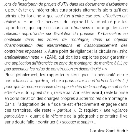
lors de l’inscription de projets d’UTN dans les documents d’urbanisme
», pour éviter d’y intégrer plusieurs projets alternatifs alors qu’il est
admis dès l’origine «
que seul l’un d’entre eux sera effectivement
réalisé
» – un effet pervers du régime UTN constaté par les
rapporteurs, qui appellent aussi au «
bon sens
» pour guider «
une
réflexion approfondie sur l’évolution du principe d’urbanisation en
continuité dans les zones de montagne, dans un objectif
d’harmonisation des interprétations et d’assouplissement des
contraintes imposées
. ». Autre point de vigilance : la circulaire «
zéro
artificialisation nette
» (ZAN), qui doit être explicitée pour garantir «
une application différenciée en zone de montagne, de manière à (…) ne
pas accentuer les refus de construction en discontinuité
». »
Plus globalement, les rapporteurs soulignent la nécessité de ne
pas «
baisser la garde
», et de «
poursuivre les efforts collectifs (…)
pour que la reconnaissance des spécificités de la montagne soit enfin
effective
». Un «
point dur
», relevé par Annie Genevard, reste la prise
en considération des charges propres aux territoires de montagne.
Car si l’adaptation de la fiscalité est effectivement engagée dans
ces territoires, elle reste «
partielle
». Et requiert «
une vigilance
particulière
» quant à la réforme de la géographie prioritaire. Il va
sans doute falloir continuer à «
secouer le sapin
» …
Caroline Saint-André