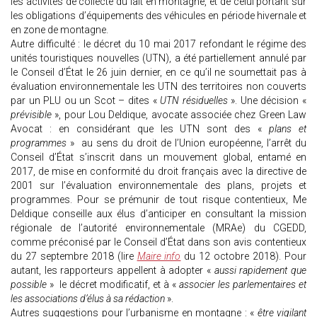
les activités de collecte du lait en montagne, et de celui portant sur
les obligations d’équipements des véhicules en période hivernale et
en zone de montagne.
Autre difficulté : le décret du 10 mai 2017 refondant le régime des
unités touristiques nouvelles (UTN), a été partiellement annulé par
le Conseil d’État le 26 juin dernier, en ce qu’il ne soumettait pas à
évaluation environnementale les UTN des territoires non couverts
par un PLU ou un Scot – dites «
UTN résiduelles
». Une décision «
prévisible
», pour Lou Deldique, avocate associée chez Green Law
Avocat : en considérant que les UTN sont des «
plans et
programmes
» au sens du droit de l’Union européenne, l’arrêt du
Conseil d’État s’inscrit dans un mouvement global, entamé en
2017, de mise en conformité du droit français avec la directive de
2001 sur l’évaluation environnementale des plans, projets et
programmes. Pour se prémunir de tout risque contentieux, Me
Deldique conseille aux élus d’anticiper en consultant la mission
régionale de l’autorité environnementale (MRAe) du CGEDD,
comme préconisé par le Conseil d’État dans son avis contentieux
du 27 septembre 2018 (lire
Maire info
du 12 octobre 2018). Pour
autant, les rapporteurs appellent à adopter «
aussi rapidement que
possible
» le décret modificatif, et à «
associer les parlementaires et
les associations d’élus à sa rédaction
».
Autres suggestions pour l’urbanisme en montagne : «
être vigilant