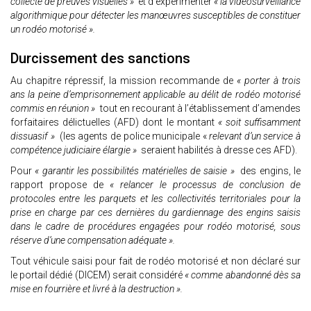
collecte de preuves visuelles »
et d’expérimenter
« la vidéosurveillance
algorithmique pour détecter les manœuvres susceptibles de constituer
un rodéo motorisé ».
Durcissement des sanctions
Au chapitre répressif, la mission recommande de
« porter à trois
ans la peine d’emprisonnement applicable au délit de rodéo motorisé
commis en réunion »
tout en recourant à l’établissement d’amendes
forfaitaires délictuelles (AFD) dont le montant
« soit suffisamment
dissuasif »
(les agents de police municipale «
relevant d’un service à
compétence judiciaire élargie »
seraient habilités à dresse ces AFD).
Pour
« garantir les possibilités matérielles de saisie »
des engins, le
rapport propose de
« relancer le processus de conclusion de
protocoles entre les parquets et les collectivités territoriales pour la
prise en charge par ces dernières du gardiennage des engins saisis
dans le cadre de procédures engagées pour rodéo motorisé, sous
réserve d’une compensation adéquate ».
Tout véhicule saisi pour fait de rodéo motorisé et non déclaré sur
le portail dédié (DICEM) serait considéré
« comme abandonné dès sa
mise en fourrière et livré à la destruction ».