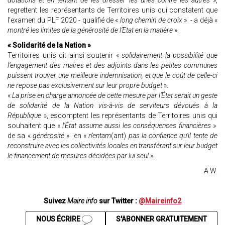
dotations et en tentant de les dresser les unes contre les autres
»,
regrettent les représentants de Territoires unis qui constatent que
l’examen du PLF 2020 - qualifié de «
long chemin de croix
» - a déjà «
montré les limites de la générosité de l’Etat en la matière
».
« Solidarité de la Nation »
Territoires unis dit ainsi soutenir «
solidairement la possibilité que
l’engagement des maires et des adjoints dans les petites communes
puissent trouver une meilleure indemnisation, et que le coût de celle-ci
ne repose pas exclusivement sur leur propre budget
».
«
La prise en charge annoncée de cette mesure par l’État serait un geste
de solidarité de la Nation vis-à-vis de serviteurs dévoués à la
République
», escomptent les représentants de Territoires unis qui
souhaitent que «
l’État assume aussi les conséquences financières
»
de sa «
générosité
» en «
n’entam
(ant)
pas la confiance qu’il tente de
reconstruire avec les collectivités locales en transférant sur leur budget
le financement de mesures décidées par lui seul
».
A.W.
Suivez
Maire info
sur Twitter :
@Maireinfo2
NOUS ÉCRIRE
S'ABONNER GRATUITEMENT