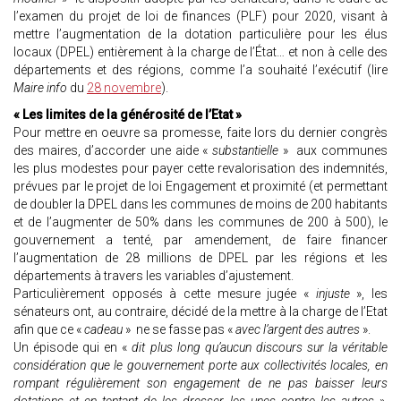
l’examen du projet de loi de finances (PLF) pour 2020, visant à
mettre l’augmentation de la dotation particulière pour les élus
locaux (DPEL) entièrement à la charge de l’État… et non à celle des
départements et des régions, comme l’a souhaité l’exécutif (lire
Maire info
du
28 novembre
).
« Les limites de la générosité de l’Etat »
Pour mettre en oeuvre sa promesse, faite lors du dernier congrès
des maires, d’accorder une aide «
substantielle
» aux communes
les plus modestes pour payer cette revalorisation des indemnités,
prévues par le projet de loi Engagement et proximité (et permettant
de doubler la DPEL dans les communes de moins de 200 habitants
et de l’augmenter de 50% dans les communes de 200 à 500), le
gouvernement a tenté, par amendement, de faire financer
l’augmentation de 28 millions de DPEL par les régions et les
départements à travers les variables d’ajustement.
Particulièrement opposés à cette mesure jugée «
injuste
», les
sénateurs ont, au contraire, décidé de la mettre à la charge de l’Etat
afin que ce «
cadeau
» ne se fasse pas «
avec l’argent des autres
».
Un épisode qui en «
dit plus long qu’aucun discours sur la véritable
considération que le gouvernement porte aux collectivités locales, en
rompant régulièrement son engagement de ne pas baisser leurs