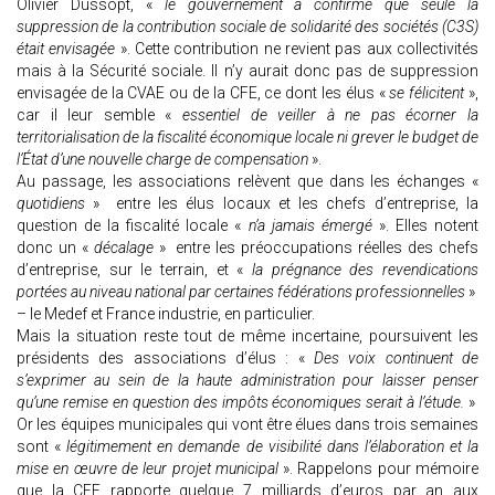
Olivier Dussopt, «
le gouvernement a confirmé que seule la
suppression de la contribution sociale de solidarité des sociétés (C3S)
était envisagée
». Cette contribution ne revient pas aux collectivités
mais à la Sécurité sociale. Il n’y aurait donc pas de suppression
envisagée de la CVAE ou de la CFE, ce dont les élus «
se félicitent
»,
car il leur semble «
essentiel de veiller à ne pas écorner la
territorialisation de la fiscalité économique locale ni grever le budget de
l’État d’une nouvelle charge de compensation
».
Au passage, les associations relèvent que dans les échanges «
quotidiens
» entre les élus locaux et les chefs d’entreprise, la
question de la fiscalité locale «
n’a jamais émergé
». Elles notent
donc un «
décalage
» entre les préoccupations réelles des chefs
d’entreprise, sur le terrain, et «
la prégnance des revendications
portées au niveau national par certaines fédérations professionnelles
»
– le Medef et France industrie, en particulier.
Mais la situation reste tout de même incertaine, poursuivent les
présidents des associations d’élus : «
Des voix continuent de
s’exprimer au sein de la haute administration pour laisser penser
qu’une remise en question des impôts économiques serait à l’étude.
»
Or les équipes municipales qui vont être élues dans trois semaines
sont «
légitimement en demande de visibilité dans l’élaboration et la
mise en œuvre de leur projet municipal
». Rappelons pour mémoire
que la CFE rapporte quelque 7 milliards d’euros par an aux