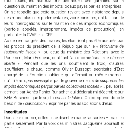
municipales, les associations demandent des garanties sur la
question du maintien des impôts locaux payés par les entreprises.
On se rappelle que cette question revient avec insistance depuis
des mois : plusieurs parlementaires, voire ministres, ont fait part de
leurs interrogations sur le maintien de ces impôts économiques
(parfois appelés, improprement, impôts de production), en
particulier la CVAE et la CFE.
Au dernier congrès des maires, les élus n’ont pas été rassurés par
les propos du président de la République sur le «
fétichisme de
l’autonomie fiscale
» ou ceux du ministre des Relations avec le
Parlement, Marc Fesneau, qualifiant l’autonomie fiscale de «
fausse
liberté
». Pendant que les uns soufflaient le froid, d’autres
soufflaient le chaud, comme Olivier Dussopt, secrétaire d’État
chargé de la Fonction publique, qui affirmait au même moment
qu’il n’était «
pas envisagé
» par le gouvernement «
de supprimer les
impôts économiques perçus par les collectivités locales
» … peu après
démenti par Agnès Panier-Runacher, qui déclarait mi-décembre sur
BFM-Business que le sujet «
est sur la table
». On comprend donc le
besoin de «
clarification
» exprimé par les associations d’élus.
Incertitudes
Dans leur courrier, celles-ci se disent en partie rassurées – mais en
partie seulement. Par la voix des ministres Jacqueline Gourault et