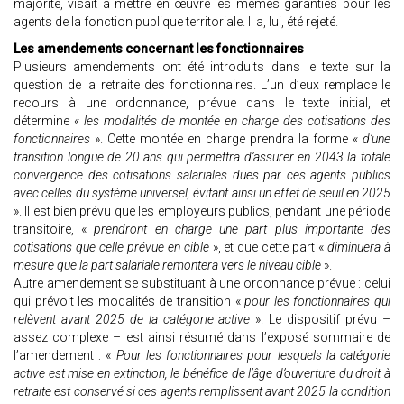
majorité, visait à mettre en œuvre les mêmes garanties pour les
agents de la fonction publique territoriale. Il a, lui, été rejeté.
Les amendements concernant les fonctionnaires
Plusieurs amendements ont été introduits dans le texte sur la
question de la retraite des fonctionnaires. L’un d’eux remplace le
recours à une ordonnance, prévue dans le texte initial, et
détermine «
les modalités de montée en charge des cotisations des
fonctionnaires
». Cette montée en charge prendra la forme «
d’une
transition longue de 20 ans qui permettra d’assurer en 2043 la totale
convergence des cotisations salariales dues par ces agents publics
avec celles du système universel, évitant ainsi un effet de seuil en 2025
». Il est bien prévu que les employeurs publics, pendant une période
transitoire, «
prendront en charge une part plus importante des
cotisations que celle prévue en cible
», et que cette part «
diminuera à
mesure que la part salariale remontera vers le niveau cible
».
Autre amendement se substituant à une ordonnance prévue : celui
qui prévoit les modalités de transition «
pour les fonctionnaires qui
relèvent avant 2025 de la catégorie active
». Le dispositif prévu –
assez complexe – est ainsi résumé dans l’exposé sommaire de
l’amendement : «
Pour les fonctionnaires pour lesquels la catégorie
active est mise en extinction, le bénéfice de l’âge d’ouverture du droit à
retraite est conservé si ces agents remplissent avant 2025 la condition