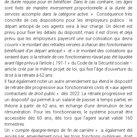
de durée requise pour en bénéficier. Dans le cas contraire, ces âges
sont fixés de manière inversement proportionnelle à la durée de
services accomplis dans la catégorie active.
» Conséquence très
concrète de ces dispositions pour les employeurs publics : le
départ anticipé de ces agents sera à leur charge. Un décret est
prévu pour fixer les détails du dispositif, mais il est d’ores et déjà
prévu que les employeurs payeront une sur-cotisation qui devra
couvrir «
le montant des retraites versées à chacun des fonctionnaires
bénéficiant d’un départ anticipé
» et «
le montant des cotisations qui
seraient dues si la retraite de ces fonctionnaires n'avait pas été liquidée
avant l’âge prévu à l’article L 191-1
» du Code de la Sécurité sociale –
article créé par le même projet de loi, qui fixe l’âge d’ouverture du
droit à la retraite à 62 ans.
Il faut également noter un autre amendement qui étend le dispositif
de retraite dite progressive aux fonctionnaires civils et «
aux agents
contractuels de droit public
» dès 2022. La retraite progressive est
un dispositif qui permet à un salarié de passer à temps partiel, en
théorie à partir de 62 ans, en échange d’une diminution de leur
rémunération. Pour les fonctionnaires, le système pourrait être
accessible dès 60 ans, dès lors que l’agent aurait validé 160
trimestres.
Un «
compte épargne-temps de fin de carrière
» a également été
ajouté par amendement pour les trois fonctions publiques, dont