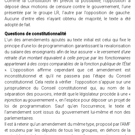
Comme la Constitution en prévoit la possibilité, l’opposition a
déposé deux motions de censure contre le gouvernement, l’une
présentée par le groupe LR, l’autre par l’opposition de gauche.
Aucune d’entre elles n’ayant obtenu de majorité, le texte a été
adopté de fait.
Questions de constitutionnalité
L’un des amendements ajoutés au texte initial est celui qui fixe le
principe d’une loi de programmation garantissant la revalorisation
du salaire des enseignants afin de leur assurer «
le versement d’une
retraite d’un montant équivalent à celle perçue par les fonctionnaires
appartenant à des corps comparables de la fonction publique de l’État
». L’opposition affirme cependant que cet amendement est
inconstitutionnel et qu’il ne passera pas l’étape du Conseil
constitutionnel. Cela reste à vérifier : l’opposition s’appuie sur une
jurisprudence du Conseil constitutionnel qui, au nom de la
séparation des pouvoirs, interdit que le législateur procède à une «
injonction au gouvernement
», en l’espèce pour déposer un projet de
loi de programmation. Sauf qu’en l’occurrence, le texte et
l’amendement sont issus du gouvernement lui-même et non des
parlementaires.
Il est à retenir qu’un amendement du même type, proposé par l’AMF
et soutenu par les députés de tous les groupes, en dehors de la