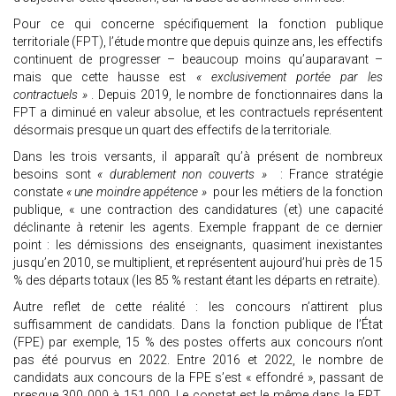
Pour ce qui concerne spécifiquement la fonction publique
territoriale (FPT), l’étude montre que depuis quinze ans, les effectifs
continuent de progresser – beaucoup moins qu’auparavant –
mais que cette hausse est
« exclusivement portée par les
contractuels »
. Depuis 2019, le nombre de fonctionnaires dans la
FPT a diminué en valeur absolue, et les contractuels représentent
désormais presque un quart des effectifs de la territoriale.
Dans les trois versants, il apparaît qu’à présent de nombreux
besoins sont
« durablement non couverts »
: France stratégie
constate
« une moindre appétence »
pour les métiers de la fonction
publique, « une contraction des candidatures (et) une capacité
déclinante à retenir les agents. Exemple frappant de ce dernier
point : les démissions des enseignants, quasiment inexistantes
jusqu’en 2010, se multiplient, et représentent aujourd’hui près de 15
% des départs totaux (les 85 % restant étant les départs en retraite).
Autre reflet de cette réalité : les concours n’attirent plus
suffisamment de candidats. Dans la fonction publique de l’État
(FPE) par exemple, 15 % des postes offerts aux concours n’ont
pas été pourvus en 2022. Entre 2016 et 2022, le nombre de
candidats aux concours de la FPE s’est « effondré », passant de
presque 300 000 à 151 000. Le constat est le même dans la FPT,