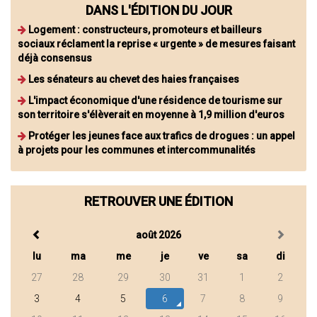
DANS L'ÉDITION DU JOUR
Logement : constructeurs, promoteurs et bailleurs
sociaux réclament la reprise « urgente » de mesures faisant
déjà consensus
Les sénateurs au chevet des haies françaises
L'impact économique d'une résidence de tourisme sur
son territoire s'élèverait en moyenne à 1,9 million d'euros
Protéger les jeunes face aux trafics de drogues : un appel
à projets pour les communes et intercommunalités
RETROUVER UNE ÉDITION
août 2026
lu
ma
me
je
ve
sa
di
27
28
29
30
31
1
2
3
4
5
6
7
8
9