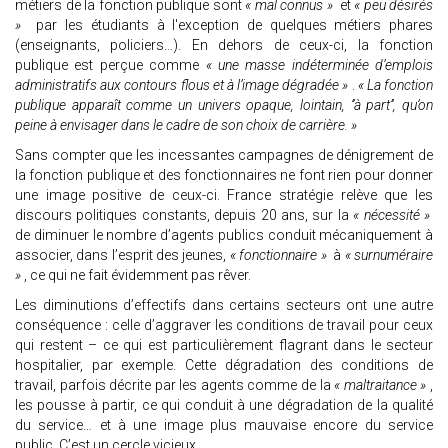
métiers de la fonction publique sont
« mal connus »
et
« peu désirés
»
par les étudiants à l'exception de quelques métiers phares
(enseignants, policiers…). En dehors de ceux-ci, la fonction
publique est perçue comme
« une masse indéterminée d’emplois
administratifs aux contours flous et à l’image dégradée »
.
« La fonction
publique apparaît comme un univers opaque, lointain, ‘’à part’’, qu’on
peine à envisager dans le cadre de son choix de carrière. »
Sans compter que les incessantes campagnes de dénigrement de
la fonction publique et des fonctionnaires ne font rien pour donner
une image positive de ceux-ci. France stratégie relève que les
discours politiques constants, depuis 20 ans, sur la
« nécessité »
de diminuer le nombre d’agents publics conduit mécaniquement à
associer, dans l’esprit des jeunes,
« fonctionnaire »
à
« surnuméraire
»
, ce qui ne fait évidemment pas rêver.
Les diminutions d’effectifs dans certains secteurs ont une autre
conséquence : celle d’aggraver les conditions de travail pour ceux
qui restent – ce qui est particulièrement flagrant dans le secteur
hospitalier, par exemple. Cette dégradation des conditions de
travail, parfois décrite par les agents comme de la
« maltraitance »
,
les pousse à partir, ce qui conduit à une dégradation de la qualité
du service… et à une image plus mauvaise encore du service
public. C’est un cercle vicieux.