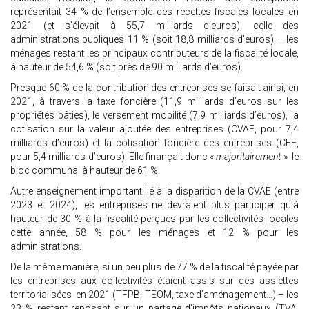
représentait 34 % de l’ensemble des recettes fiscales locales en
2021 (et s’élevait à 55,7 milliards d’euros), celle des
administrations publiques 11 % (soit 18,8 milliards d’euros) – les
ménages restant les principaux contributeurs de la fiscalité locale,
à hauteur de 54,6 % (soit près de 90 milliards d’euros).
Presque 60 % de la contribution des entreprises se faisait ainsi, en
2021, à travers la taxe foncière (11,9 milliards d’euros sur les
propriétés bâties), le versement mobilité (7,9 milliards d’euros), la
cotisation sur la valeur ajoutée des entreprises (CVAE, pour 7,4
milliards d’euros) et la cotisation foncière des entreprises (CFE,
pour 5,4 milliards d’euros). Elle finançait donc «
majoritairement
» le
bloc communal à hauteur de 61 %.
Autre enseignement important lié à la disparition de la CVAE (entre
2023 et 2024), les entreprises ne devraient plus participer qu’à
hauteur de 30 % à la fiscalité perçues par les collectivités locales
cette année, 58 % pour les ménages et 12 % pour les
administrations.
De la même manière, si un peu plus de 77 % de la fiscalité payée par
les entreprises aux collectivités étaient assis sur des assiettes
territorialisées en 2021 (TFPB, TEOM, taxe d’aménagement…) – les
23 % restant reposant sur un partage d’impôts nationaux (TVA,