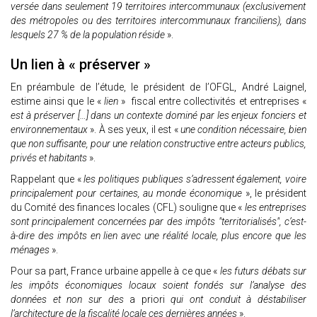
versée dans seulement 19 territoires intercommunaux (exclusivement
des métropoles ou des territoires intercommunaux franciliens), dans
lesquels 27 % de la population réside
».
Un lien à « préserver »
En préambule de l’étude, le président de l’OFGL, André Laignel,
estime ainsi que le «
lien
» fiscal entre collectivités et entreprises «
est à préserver […] dans un contexte dominé par les enjeux fonciers et
environnementaux
». À ses yeux, il est «
une condition nécessaire, bien
que non suffisante, pour une relation constructive entre acteurs publics,
privés et habitants
».
Rappelant que «
les politiques publiques s’adressent également, voire
principalement pour certaines, au monde économique
», le président
du Comité des finances locales (CFL) souligne que «
les entreprises
sont principalement concernées par des impôts "
territorialisés", c’est-
à-dire des impôts en lien avec une réalité locale, plus encore que les
ménages
».
Pour sa part, France urbaine appelle à ce que «
les futurs débats sur
les impôts économiques locaux soient fondés sur l’analyse des
données et non sur des
a priori
qui ont conduit à déstabiliser
l’architecture de la fiscalité locale ces dernières années
».