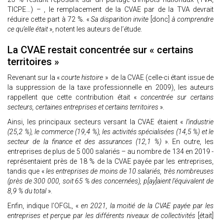
TICPE…) – , le remplacement de la CVAE par de la TVA devrait
réduire cette part à 72 %. «
Sa disparition invite
[donc]
à comprendre
ce qu’elle était
», notent les auteurs de l’étude.
La CVAE restait concentrée sur « certains
territoires »
Revenant sur la «
courte histoire
» de la CVAE (celle-ci étant issue de
la suppression de la taxe professionnelle en 2009), les auteurs
rappellent que cette contribution était «
concentrée sur certains
secteurs, certaines entreprises et certains territoires
».
Ainsi, les principaux secteurs versant la CVAE étaient «
l’industrie
(25,2 %), le commerce (19,4 %), les activités spécialisées (14,5 %) et le
secteur de la finance et des assurances (12,1 %)
». En outre, les
entreprises de plus de 5 000 salariés – au nombre de 134 en 2019 -
représentaient près de 18 % de la CVAE payée par les entreprises,
tandis que «
les entreprises de moins de 10 salariés, très nombreuses
(près de 300 000, soit 65 % des concernées), p[ay]aient l’équivalent de
8,9 % du total
».
Enfin, indique l’OFGL, «
en 2021, la moitié de la CVAE payée par les
entreprises et perçue par les différents niveaux de collectivités
[était]