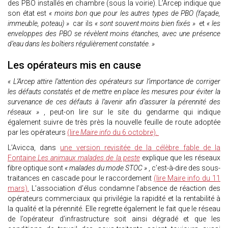
des PBO installés en chambre (sous la voirie). L’Arcep indique que
son état est
« moins bon que pour les autres types de PBO (façade,
immeuble, poteau) »
car ils
« sont souvent moins bien fixés »
et
« les
enveloppes des PBO se révèlent moins étanches, avec une présence
d’eau dans les boîtiers régulièrement constatée. »
Les opérateurs mis en cause
« L’Arcep attire l’attention des opérateurs sur l’importance de corriger
les défauts constatés et de mettre en place les mesures pour éviter la
survenance de ces défauts à l’avenir afin d’assurer la pérennité des
réseaux »
, peut-on lire sur le site du gendarme qui indique
également suivre de très près la nouvelle feuille de route adoptée
par les opérateurs
(lire
Maire info
du 6 octobre).
L’Avicca, dans
une version revisitée de la célèbre fable de la
Fontaine
Les animaux malades de la peste
explique que les réseaux
fibre optique sont
« malades du mode STOC »
, c’est-à-dire des sous-
traitances en cascade pour le raccordement
(lire Maire info du 11
mars).
L’association d’élus condamne l’absence de réaction des
opérateurs commerciaux qui privilégie la rapidité et la rentabilité à
la qualité et la pérennité. Elle regrette également le fait que le réseau
de l’opérateur d’infrastructure soit ainsi dégradé et que les