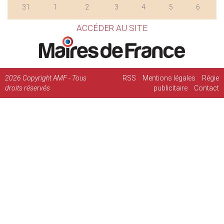
31
1
2
3
4
5
6
ACCÉDER AU SITE
2026
Copyright AMF - Tous
RSS
Mentions légales
Régie
droits réservés
publicitaire
Contact