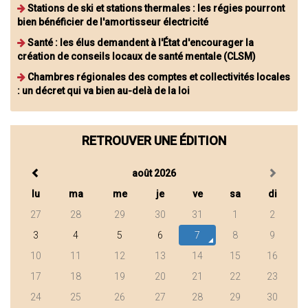
Stations de ski et stations thermales : les régies pourront
bien bénéficier de l'amortisseur électricité
Santé : les élus demandent à l'État d'encourager la
création de conseils locaux de santé mentale (CLSM)
Chambres régionales des comptes et collectivités locales
: un décret qui va bien au-delà de la loi
RETROUVER UNE ÉDITION
août 2026
lu
ma
me
je
ve
sa
di
27
28
29
30
31
1
2
3
4
5
6
7
8
9
10
11
12
13
14
15
16
17
18
19
20
21
22
23
24
25
26
27
28
29
30