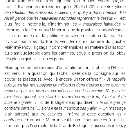
que le bilan de ses deux quinquennats, en matière écologique, est
positif. Il a néanmoins reconnu qu’en 2024 et 2025, «
notre rythme
de réduction des émissions a ralenti », et qu’il y a donc « besoin d’un
réveil, parce que les mauvaises habitudes reprennent le dessus
». Il est
plus facile, notons-le, d’incriminer les «
mauvaises habitudes
»,
comme l’a fait Emmanuel Macron, que de pointer les incohérences
et les manques de la politique gouvernementale en la matière :
division par trois du Fonds vert, fermeture partielle du guichet
MaPrimRenov’, zigzags incompréhensibles en matière d’utilisation
du plastique jetable dans les cantines, sous la pression du lobby
des plasturgistes, et l’on en passe.
Mais après ce bel exercice d’autosatisfaction, le chef de l’État en
est venu à la question qui fâche : celle de la consigne sur les
bouteilles plastiques. Avec, là encore, un ton offensif : «
Je rappelle
qu'aujourd'hui, nous payons un milliard et demi d'euros parce qu'on ne
respecte pas les normes européennes sur la consigne. S’il y a des
ministères qui ont un milliard et demi d'euros en trop, il faut tout de
suite le signaler.
» Et de fustiger ceux qui disent «
la consigne ça
contrarie certains (…) alors il ne faut surtout pas y aller.
» Un message
clair adressé aux collectivités : même si cette question les «
contrarie
», Emmanuel Macron veut tenter le passage en force. Il a
d’ailleurs pris l’exemple de la Grande-Bretagne «
qui est en train d’y