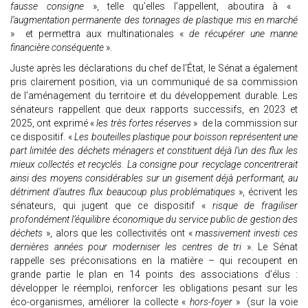
fausse consigne
», telle qu’elles l’appellent, aboutira à «
l’augmentation permanente des tonnages de plastique mis en marché
» et permettra aux multinationales «
de récupérer une manne
financière conséquente
».
Juste après les déclarations du chef de l’État, le Sénat a également
pris clairement position, via un communiqué de sa commission
de l’aménagement du territoire et du développement durable. Les
sénateurs rappellent que deux rapports successifs, en 2023 et
2025, ont exprimé «
les très fortes réserves
» de la commission sur
ce dispositif. «
Les bouteilles plastique pour boisson représentent une
part limitée des déchets ménagers et constituent déjà l’un des flux les
mieux collectés et recyclés. La consigne pour recyclage concentrerait
ainsi des moyens considérables sur un gisement déjà performant, au
détriment d’autres flux beaucoup plus problématiques
», écrivent les
sénateurs, qui jugent que ce dispositif «
risque de fragiliser
profondément l’équilibre économique du service public de gestion des
déchets
», alors que les collectivités ont «
massivement investi ces
dernières années pour moderniser les centres de tri
». Le Sénat
rappelle ses préconisations en la matière – qui recoupent en
grande partie le plan en 14 points des associations d’élus :
développer le réemploi, renforcer les obligations pesant sur les
éco-organismes, améliorer la collecte «
hors-foyer
» (sur la voie