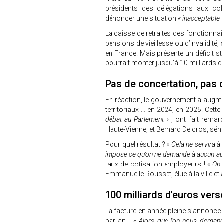
présidents des délégations aux coll
dénoncer une situation «
inacceptable 
La caisse de retraites des fonctionna
pensions de vieillesse ou d’invalidité
en France. Mais présente un déficit str
pourrait monter jusqu’à 10 milliards 
Pas de concertation, pas 
En réaction, le gouvernement a augme
territoriaux … en 2024, en 2025. Cett
débat au Parlement »
, ont fait remar
Haute-Vienne, et Bernard Delcros, sén
Pour quel résultat ?
« Cela ne servira à
impose ce qu’on ne demande à aucun a
taux de cotisation employeurs !
« On
Emmanuelle Rousset, élue à la ville e
100 milliards d'euros ver
La facture en année pleine s’annonce 
par an…
« Alors que l’on nous dema