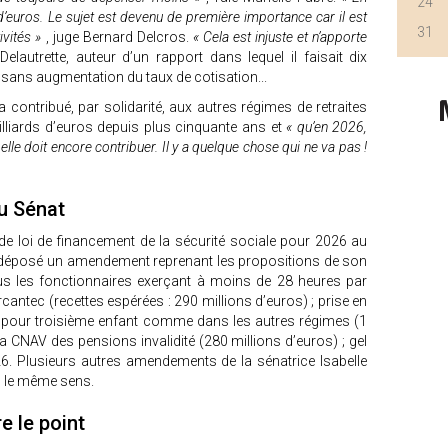
24
d’euros. Le sujet est devenu de première importance car il est
31
ivités »
, juge Bernard Delcros.
« Cela est injuste et n’apporte
elautrette, auteur d’un rapport dans lequel il faisait dix
 sans augmentation du taux de cotisation...
 contribué, par solidarité, aux autres régimes de retraites
illiards d’euros depuis plus cinquante ans et
« qu’en 2026,
elle doit encore contribuer. Il y a quelque chose qui ne va pas !
u Sénat
de loi de financement de la sécurité sociale pour 2026 au
a déposé un amendement reprenant les propositions de son
us les fonctionnaires exerçant à moins de 28 heures par
cantec (recettes espérées : 290 millions d’euros) ; prise en
 pour troisième enfant comme dans les autres régimes (1
a CNAV des pensions invalidité (280 millions d’euros) ; gel
6. Plusieurs autres amendements de la sénatrice Isabelle
s le même sens.
e le point