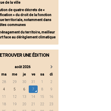
que de la ville
ution de quatre décrets de «
fication » du droit de la fonction
ue territoriale, notamment dans
etites communes
ménagement du territoire, meilleur
rt face au dérèglement climatique
ETROUVER UNE ÉDITION
août 2026
ma
me
je
ve
sa
di
28
29
30
31
1
2
4
5
6
7
8
9
11
12
13
14
15
16
18
19
20
21
22
23