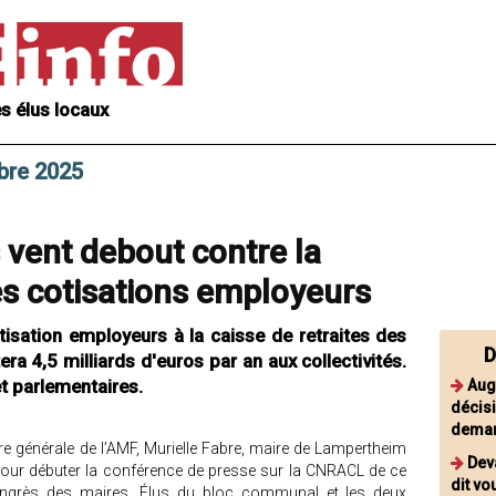
s élus locaux
bre 2025
 vent debout contre la
s cotisations employeurs
isation employeurs à la caisse de retraites des
D
era 4,5 milliards d'euros par an aux collectivités.
t parlementaires.
Aug
décisi
deman
re générale de l’AMF, Murielle Fabre, maire de Lampertheim
Dev
pour débuter la conférence de presse sur la CNRACL de ce
dit vo
grès des maires. Élus du bloc communal et les deux