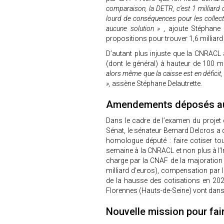
comparaison, la DETR, c’est 1 milliard 
lourd de conséquences pour les collect
aucune solution »
, ajoute Stéphane D
propositions pour trouver 1,6 milliard
D’autant plus injuste que la CNRACL a
(dont le général) à hauteur de 100 m
alors même que la caisse est en déficit, 
»,
assène Stéphane Delautrette.
Amendements déposés a
Dans le cadre de l’examen du projet 
Sénat, le sénateur Bernard Delcros 
homologue député : faire cotiser to
semaine à la CNRACL et non plus à l’Ir
charge par la CNAF de la majoration
milliard d’euros), compensation par l
de la hausse des cotisations en 202
Florennes (Hauts-de-Seine) vont dan
Nouvelle mission pour fair