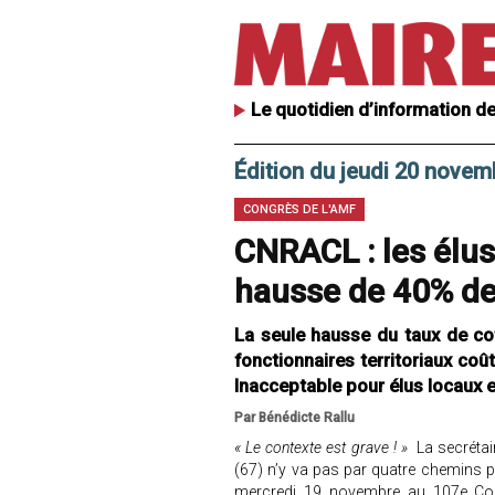
Le quotidien d’information de
Édition du jeudi 20 novem
CONGRÈS DE L'AMF
CNRACL : les élus
hausse de 40% de
La seule hausse du taux de cot
fonctionnaires territoriaux coût
Inacceptable pour élus locaux e
Par Bénédicte Rallu
« Le contexte est grave ! »
La secrétai
(67) n’y va pas par quatre chemins 
mercredi 19 novembre au 107e Con