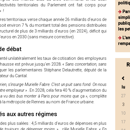
politi
ectivités territoriales du Parlement ont fait corps pour
» !
Par
simpli
ires territoriaux verse chaque année 26 milliards d’euros de
publiq
, soit environ 7 % du montant total des pensions distribuées
les p
ucturel de plus de 3 milliards d’euros (en 2024), déficit qui
d’euros en 2030 (sans mesure corrective).
L'a
rempa
de débat
nté unilatéralement les taux de cotisation des employeurs
R
e hausse est prévue jusqu’en 2028.
« Sans concertation, sans
quer les parlementaires Stéphane Delautrette, député de la
ateur du Cantal.
 rien, s’insurge Murielle Fabre. C’est un puit sans fond. On nous
lu
utre employeur »
. En 2028, cela fera 40 % d’augmentation du
27
 a vu des bus monter à Paris pour moins que ça »,
complète
t à la métropole de Rennes au nom de France urbaine.
3
sés aux autres régimes
10
17
des plus salées : 4,5 milliards d’euros de dépenses en plus
nde toujours de dépenser moins »
, râle Murielle Fabre.
« En