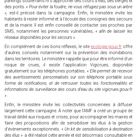
parkings souterrains ni s’approcher des cours d’eau, des berges et
des ponts.
« Pour éviter la foudre, ne vous réfugiez pas sous un arbre
»,
est-il précisé dans la campagne. Enfin, le ministère invite les
habitants à rester informé et à l’écoute des consignes des secours
et de la mairie. Il est enfin conseillé de contacter ses proches par
SMS, notamment les personnes vulnérables,
« afin de laisser les
réseaux disponibles pour les secours ».
En complément de ces bons réflexes, le site
ecologie.gouv.fr
offre
d’autres conseils notamment sur la prévention des inondations
dans les territoires. Le ministère rappelle que pour être informé d’un
risque de crues, il existe l'application Vigicrues, disponible
gratuitement sur les téléphones portables.
« Elle permet de recevoir
des avertissements personnalisés sur son téléphone portable sous
forme de notifications, et de retrouver toutes les fonctionnalités et
informations de surveillance des cours d’eau du site vigicrues.gouv.fr
»
.
Enfin, le ministère invite les collectivités concernées à diffuser
largement cette campagne. À noter que l’AMF a créé un groupe de
travail dédié aux risques et crises, pour accompagner les maires et
faire des propositions afin de sensibiliser les élus à la gestion
d’évènements exceptionnels.
« Un kit de sensibilisation à destination
des élus »
a été réalisé cette année et est désormais consultable en