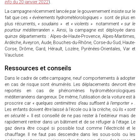
info
du 20 janvier 2022
).
La campagne récemment lancée par le gouvernement insiste sur le
fait que ces
« événements hydrométéorologiques »
sont de plus en
plus récurrents,
« soudains »
et
« violents »
notamment
« sur le
pourtour méditerranéen ».
Ainsi, la campagne est déployée dans
quinze départements : Alpes-de-Haute-Provence, Alpes-Maritimes,
Ardèche, Aveyron, Aude, Bouches-du-Rhône, Corse-du-Sud, Haute-
Corse, Drôme, Gard, Hérault, Lozère, Pyrénées-Orientales, Var et
Vaucluse.
Ressources et conseils
Dans le cadre de cette campagne, neuf comportements à adopter
en cas de risque sont énumérés. Les déplacements devront être
reportés en cas de phénomènes hydrométéorologiques
méditerranéens dangereux. De même, l’utilisation de la voiture est à
proscrire car
« quelques centimètres d’eau suffisent à l’emporter »
.
Les enfants doivent être laissé à l’école ou à la crèche, où ils
« sont
en sécurité ».
Il est conseillé de ne pas rester à l’extérieur mais de
rapidement rentrer dans un bâtiment et de se réfugier à l’étage. Le
gaz devra être coupé si possible tout comme l’électricité et le
chauffage. Il ne faut pas descendre dans les sous-sols ou les