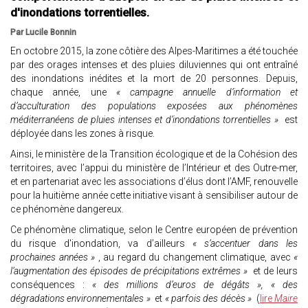
d'inondations torrentielles.
Par Lucile Bonnin
En octobre 2015, la zone côtière des Alpes-Maritimes a été touchée
par des orages intenses et des pluies diluviennes qui ont entraîné
des inondations inédites et la mort de 20 personnes. Depuis,
chaque année, une
« campagne annuelle d’information et
d’acculturation des populations exposées aux phénomènes
méditerranéens de pluies intenses et d’inondations torrentielles »
est
déployée dans les zones à risque.
Ainsi, le ministère de la Transition écologique et de la Cohésion des
territoires, avec l’appui du ministère de l’Intérieur et des Outre-mer,
et en partenariat avec les associations d’élus dont l’AMF, renouvelle
pour la huitième année cette initiative visant à sensibiliser autour de
ce phénomène dangereux.
Ce phénomène climatique, selon le Centre européen de prévention
du risque d'inondation, va d’ailleurs
« s’accentuer dans les
prochaines années »
, au regard du changement climatique, avec
«
l’augmentation des épisodes de précipitations extrêmes »
et de leurs
conséquences :
« des millions d’euros de dégâts », « des
dégradations environnementales »
et
« parfois des décès »
(
lire
Maire