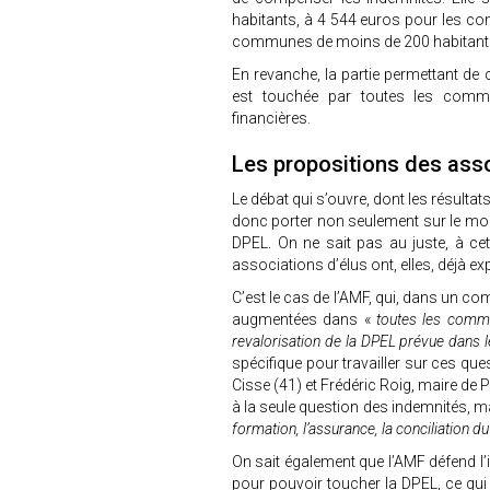
habitants, à 4 544 euros pour les c
communes de moins de 200 habitan
En revanche, la partie permettant de 
est touchée par toutes les comm
financières.
Les propositions des asso
Le débat qui s’ouvre, dont les résulta
donc porter non seulement sur le mon
DPEL. On ne sait pas au juste, à ce
associations d’élus ont, elles, déjà e
C’est le cas de l’AMF, qui, dans un 
augmentées dans «
toutes les commu
revalorisation de la DPEL prévue dans 
spécifique pour travailler sur ces ques
Cisse (41) et Frédéric Roig, maire de P
à la seule question des indemnités, m
formation, l’assurance, la conciliation d
On sait également que l’AMF défend l’i
pour pouvoir toucher la DPEL, ce qui co