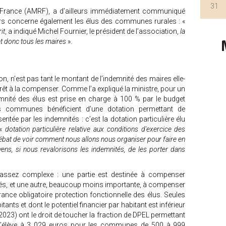
31
 France (AMRF), a d’ailleurs immédiatement communiqué
ours concerne également les élus des communes rurales : «
it
, a indiqué Michel Fournier, le président de l’association,
la
et donc tous les maires
».
n, n’est pas tant le montant de l’indemnité des maires elle-
prêt à la compenser. Comme l’a expliqué la ministre, pour un
ité des élus est prise en charge à 100 % par le budget
s communes bénéficient d’une dotation permettant de
ntée par les indemnités : c’est la dotation particulière élu
«
dotation particulière relative aux conditions d'exercice des
débat de voir comment nous allons nous organiser pour faire en
ns, si nous revalorisons les indemnités, de les porter dans
assez complexe : une partie est destinée à compenser
tés, et une autre, beaucoup moins importante, à compenser
urance obligatoire protection fonctionnelle des élus. Seules
ts et dont le potentiel financier par habitant est inférieur
2023) ont le droit de toucher la fraction de DPEL permettant
 s’élève à 3 029 euros pour les communes de 500 à 999