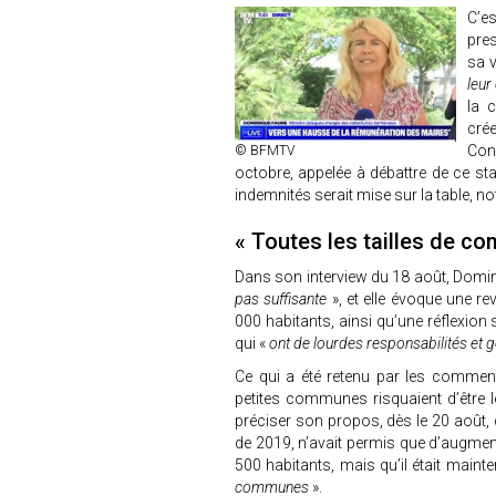
C’es
pre
sa v
leu
la 
cré
Conv
© BFMTV
octobre, appelée à débattre de ce sta
indemnités serait mise sur la table,
« Toutes les tailles de 
Dans son interview du 18 août, Domin
pas suffisante
», et elle évoque une 
000 habitants, ainsi qu’une réflexion 
qui «
ont de lourdes responsabilités et 
Ce qui a été retenu par les comment
petites communes risquaient d’être l
préciser son propos, dès le 20 août, 
de 2019, n’avait permis que d’augme
500 habitants, mais qu’il était maint
communes
».