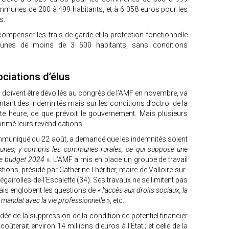
ommunes de 200 à 499 habitants, et à 6 058 euros pour les
ts.
compenser les frais de garde et la protection fonctionnelle
unes de moins de 3 500 habitants, sans conditions
ciations d’élus
ts doivent être dévoilés au congrès de l’AMF en novembre, va
tant des indemnités mais sur les conditions d’octroi de la
tte heure, ce que prévoit le gouvernement. Mais plusieurs
xprimé leurs revendications.
communiqué du 22 août, a demandé que les indemnités soient
nes, y compris les communes rurales, ce qui suppose une
le budget 2024
». L’AMF a mis en place un groupe de travail
tions, présidé par Catherine Lhéritier, maire de Valloire-sur-
égairolles-de-l’Escalette (34). Ses travaux ne se limitent pas
ais englobent les questions de «
l’accès aux droits sociaux, la
u mandat avec la vie professionnelle
», etc.
dée de la suppression de la condition de potentiel financier
ûterait environ 14 millions d’euros à l’État ; et celle de la