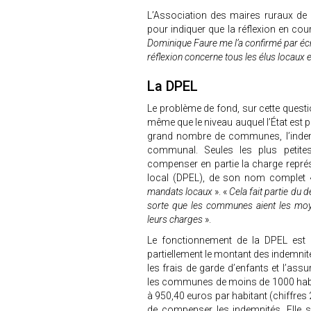
L’Association des maires ruraux de
pour indiquer que la réflexion en c
Dominique Faure me l’a confirmé par écr
réflexion concerne tous les élus locaux 
La DPEL
Le problème de fond, sur cette questio
même que le niveau auquel l’État est 
grand nombre de communes, l’indemn
communal. Seules les plus petite
compenser en partie la charge représe
local (DPEL), de son nom complet 
mandats locaux
». «
Cela fait partie du 
sorte que les communes aient les moye
leurs charges
».
Le fonctionnement de la DPEL est 
partiellement le montant des indemni
les frais de garde d’enfants et l’ass
les communes de moins de 1000 habitan
à 950,40 euros par habitant (chiffres 
de compenser les indemnités. Elle