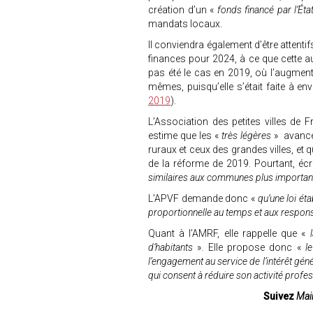
création d’un «
fonds financé par l’Éta
mandats locaux.
Il conviendra également d’être attenti
finances pour 2024, à ce que cette au
pas été le cas en 2019, où l’augmenta
mêmes, puisqu’elle s’était faite à e
2019
).
L’Association des petites villes de 
estime que les «
très légères
» avancé
ruraux et ceux des grandes villes, et q
de la réforme de 2019. Pourtant, écri
similaires aux communes plus important
L’APVF demande donc «
qu’une loi éta
proportionnelle au temps et aux respons
Quant à l’AMRF, elle rappelle que «
l
d’habitants
». Elle propose donc «
l
l’engagement au service de l’intérêt géné
qui consent à réduire son activité profe
Suivez
Mair