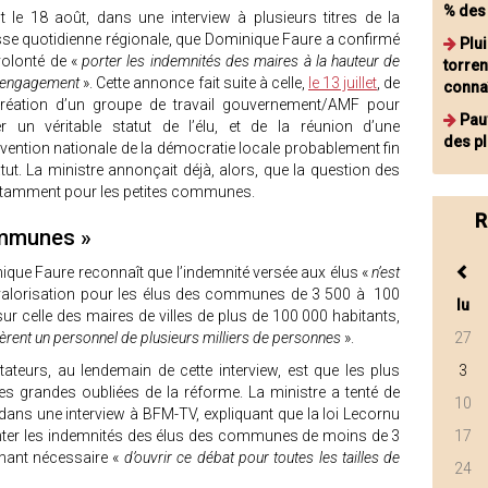
% des
t le 18 août, dans une interview à plusieurs titres de la
sse quotidienne régionale, que Dominique Faure a confirmé
Plu
olonté de «
porter les indemnités des maires à la hauteur de
torren
r engagement
». Cette annonce fait suite à celle,
le 13 juillet
, de
connaî
création d’un groupe de travail gouvernement/AMF pour
Pauv
er un véritable statut de l’élu, et de la réunion d’une
des p
ention nationale de la démocratie locale probablement fin
tut. La ministre annonçait déjà, alors, que la question des
 notamment pour les petites communes.
R
communes »
ique Faure reconnaît que l’indemnité versée aux élus «
n’est
revalorisation pour les élus des communes de 3 500 à 100
lu
sur celle des maires de villes de plus de 100 000 habitants,
gèrent un personnel de plusieurs milliers de personnes
».
27
ateurs, au lendemain de cette interview, est que les plus
3
es grandes oubliées de la réforme. La ministre a tenté de
10
dans une interview à BFM-TV, expliquant que la loi Lecornu
nter les indemnités des élus des communes de moins de 3
17
enant nécessaire «
d’ouvrir ce débat pour toutes les tailles de
24