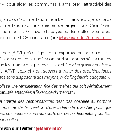
t
» pour aider les communes à améliorer l’attractivité des
fs, en cas d’augmentation de la DPEL dans le projet de loi de
gmentation soit financée par de l’argent frais. Cela n’avait
tion de la DPEL avait été payée par les collectivités elles-
nveloppe de DGF constante (lire
Maire info
du 26 novembre
France (APVF) s’est également exprimée sur ce sujet : elle
es des dernières années ont surtout concerné les maires
ue les maires des petites villes ont été «
les grands oubliés
»
t l’APVF, ceux-ci «
ont souvent à traiter des problématiques
es sans disposer ni des moyens, ni de l’ingénierie adéquate
».
blisse une rémunération fixe des maires qui soit véritablement
abilités attachées à l’exercice du mandat
».
a charge des responsabilités n’est pas corrélée au nombre
e principe de la création d’une indemnité plancher pour que
ral soit associé à une non perte de revenu disponible pour l’élu
ssionnelle
».
e info
sur Twitter :
@Maireinfo2