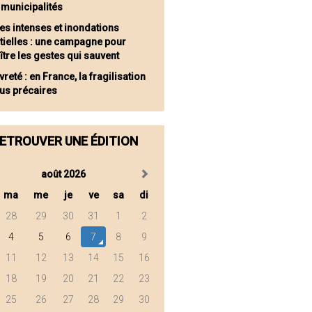
 municipalités
ies intenses et inondations
tielles : une campagne pour
tre les gestes qui sauvent
reté : en France, la fragilisation
lus précaires
ETROUVER UNE ÉDITION
août 2026
ma
me
je
ve
sa
di
28
29
30
31
1
2
4
5
6
7
8
9
11
12
13
14
15
16
18
19
20
21
22
23
25
26
27
28
29
30