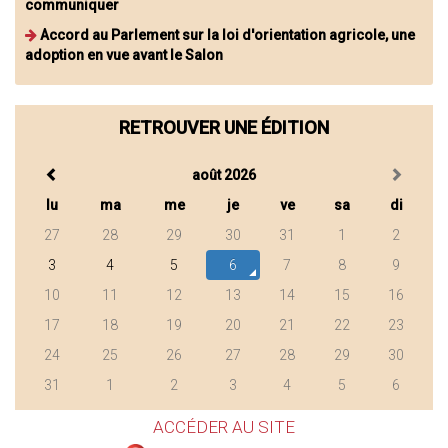
communiquer
Accord au Parlement sur la loi d'orientation agricole, une
adoption en vue avant le Salon
RETROUVER UNE ÉDITION
août 2026
lu
ma
me
je
ve
sa
di
27
28
29
30
31
1
2
3
4
5
6
7
8
9
10
11
12
13
14
15
16
17
18
19
20
21
22
23
24
25
26
27
28
29
30
31
1
2
3
4
5
6
ACCÉDER AU SITE