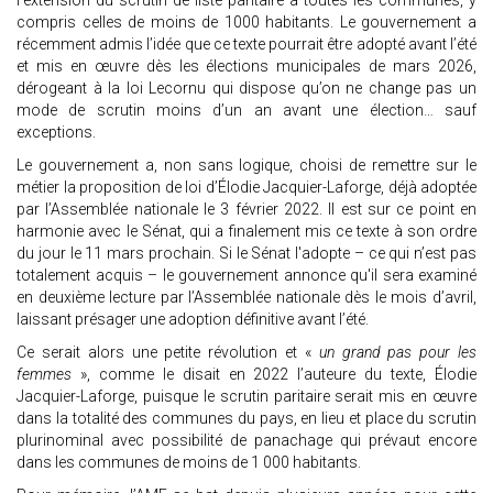
l’extension du scrutin de liste paritaire à toutes les communes, y
compris celles de moins de 1000 habitants. Le gouvernement a
récemment admis l’idée que ce texte pourrait être adopté avant l’été
et mis en œuvre dès les élections municipales de mars 2026,
dérogeant à la loi Lecornu qui dispose qu’on ne change pas un
mode de scrutin moins d’un an avant une élection… sauf
exceptions.
Le gouvernement a, non sans logique, choisi de remettre sur le
métier la proposition de loi d’Élodie Jacquier-Laforge, déjà adoptée
par l’Assemblée nationale le 3 février 2022. Il est sur ce point en
harmonie avec le Sénat, qui a finalement mis ce texte à son ordre
du jour le 11 mars prochain. Si le Sénat l'adopte – ce qui n’est pas
totalement acquis – le gouvernement annonce qu'il sera examiné
en deuxième lecture par l’Assemblée nationale dès le mois d’avril,
laissant présager une adoption définitive avant l’été.
Ce serait alors une petite révolution et «
un grand pas pour les
femmes
», comme le disait en 2022 l’auteure du texte, Élodie
Jacquier-Laforge, puisque le scrutin paritaire serait mis en œuvre
dans la totalité des communes du pays, en lieu et place du scrutin
plurinominal avec possibilité de panachage qui prévaut encore
dans les communes de moins de 1 000 habitants.