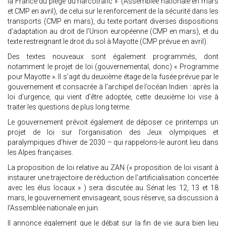
la France du piège du narcotrafic » (Assemblée nationale en mars
et CMP en avril), de celui sur le renforcement de la sécurité dans les
transports (CMP en mars), du texte portant diverses dispositions
d’adaptation au droit de l’Union européenne (CMP en mars), et du
texte restreignant le droit du sol à Mayotte (CMP prévue en avril).
Des textes nouveaux sont également programmés, dont
notamment le projet de loi (gouvernemental, donc) « Programme
pour Mayotte ». Il s’agit du deuxième étage de la fusée prévue par le
gouvernement et consacrée à l’archipel de l’océan Indien : après la
loi d’urgence, qui vient d’être adoptée, cette deuxième loi vise à
traiter les questions de plus long terme.
Le gouvernement prévoit également de déposer ce printemps un
projet de loi sur l’organisation des Jeux olympiques et
paralympiques d’hiver de 2030 – qui rappelons-le auront lieu dans
les Alpes françaises.
La proposition de loi relative au ZAN (« proposition de loi visant à
instaurer une trajectoire de réduction de l’artificialisation concertée
avec les élus locaux » ) sera discutée au Sénat les 12, 13 et 18
mars, le gouvernement envisageant, sous réserve, sa discussion à
l'Assemblée nationale en juin.
Il annonce également que le débat sur la fin de vie aura bien lieu