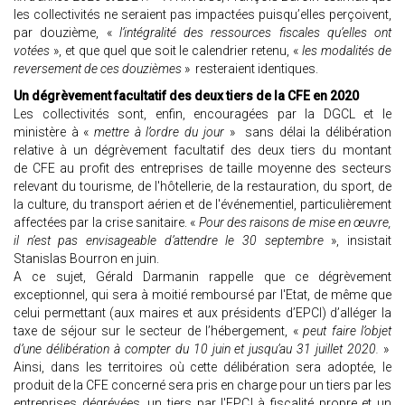
les collectivités ne seraient pas impactées puisqu’elles perçoivent,
par douzième, «
l’intégralité des ressources fiscales qu’elles ont
votées
», et que quel que soit le calendrier retenu, «
les modalités de
reversement de ces douzièmes
» resteraient identiques.
Un dégrèvement facultatif des deux tiers de la CFE en 2020
Les collectivités sont, enfin, encouragées par la DGCL et le
ministère à «
mettre à l’ordre du jour
» sans délai la délibération
relative à un dégrèvement facultatif des deux tiers du montant
de CFE au profit des entreprises de taille moyenne des secteurs
relevant du tourisme, de l'hôtellerie, de la restauration, du sport, de
la culture, du transport aérien et de l'événementiel, particulièrement
affectées par la crise sanitaire. «
Pour des raisons de mise en œuvre,
il n’est pas envisageable d’attendre le 30 septembre
», insistait
Stanislas Bourron en juin.
A ce sujet, Gérald Darmanin rappelle que ce dégrèvement
exceptionnel, qui sera à moitié remboursé par l'Etat, de même que
celui permettant (aux maires et aux présidents d’EPCI) d’alléger la
taxe de séjour sur le secteur de l’hébergement, «
peut faire l’objet
d’une délibération à compter du 10 juin et jusqu’au 31 juillet 2020.
»
Ainsi, dans les territoires où cette délibération sera adoptée, le
produit de la CFE concerné sera pris en charge pour un tiers par les
entreprises dégrévées, un tiers par l'EPCI à fiscalité propre et un