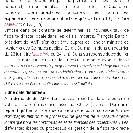
concernés, ceux pour lesquels le premier tour n’avait pas été
conclusif, se sont installés entre le 3 et le 5 juillet. Quand les
conseils communautaires auxquels ces communes
appartiennent, eux, ne pourront le faire qu’à partir du 10 juillet (lire
Maire info
du 23 juin).
Difficile dans ce contexte de déterminer les nouveaux taux de
fiscalité directe locale dans les délais impartis. François Baroin,
président de l’AMF, s’en était ému auprès de l’ancien ministre de
l’Action et des Comptes publics, Gérald Darmanin, dans un courrier
du 23 juin (lire
Maire info
du 24 juin). Dans sa réponse datée du 1er
juillet, le nouveau ministre de l’Intérieur annonce avoir «
donné
instruction aux services d’appliquer avec bienveillance la législation, en
acceptant la prise en compte de délibérations prises hors délais, après
le 3 juillet, dès lors que ces dernières seront transmises dans des
délais raisonnables et suffisants avant le 31 juillet
».
« Une date discutée »
A la demande de l’AMF d’un nouveau report de la date butoir de
vote des taux (initialement fixée au 30 avril), Gérald Darmanin
répond qu’il aurait été «
de nature à faire courir un risque fort de
dommages tant pour le processus de gestion de la fiscalité directe
locale que pour les contribuables et les finances des collectivités
». Les
différentes étapes du processus de gestion de la fiscalité directe