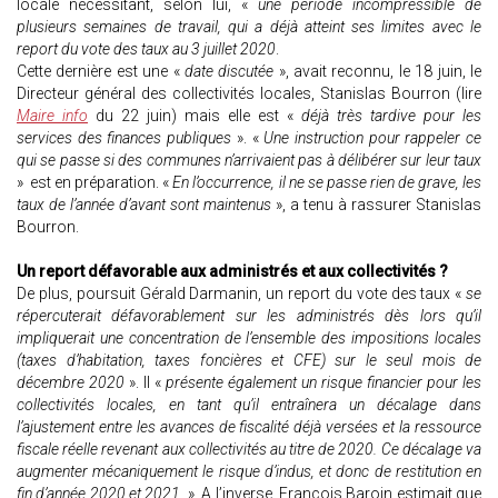
locale nécessitant, selon lui, «
une période incompressible de
plusieurs semaines de travail, qui a déjà atteint ses limites avec le
report du vote des taux au 3 juillet 2020
.
Cette dernière est une «
date discutée
», avait reconnu, le 18 juin, le
Directeur général des collectivités locales, Stanislas Bourron (lire
Maire info
du 22 juin) mais elle est «
déjà très tardive pour les
services des finances publiques
». «
Une instruction pour rappeler ce
qui se passe si des communes n’arrivaient pas à délibérer sur leur taux
» est en préparation. «
En l’occurrence, il ne se passe rien de grave, les
taux de l’année d’avant sont maintenus
», a tenu à rassurer Stanislas
Bourron.
Un report défavorable aux administrés et aux collectivités ?
De plus, poursuit Gérald Darmanin, un report du vote des taux «
se
répercuterait défavorablement sur les administrés dès lors qu’il
impliquerait une concentration de l’ensemble des impositions locales
(taxes d’habitation, taxes foncières et CFE) sur le seul mois de
décembre 2020
». Il «
présente également un risque financier pour les
collectivités locales, en tant qu’il entraînera un décalage dans
l’ajustement entre les avances de fiscalité déjà versées et la ressource
fiscale réelle revenant aux collectivités au titre de 2020. Ce décalage va
augmenter mécaniquement le risque d’indus, et donc de restitution en
fin d’année 2020 et 2021.
» A l’inverse, François Baroin estimait que