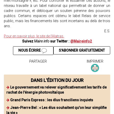
mer/montagne », etc. Pour conforter et essaimer ces actions, le
réseau travaille à un label national qui permettrait de donner un
cadre commun, et débloquer un soutien pérenne des pouvoirs
publics. Certains espaces ont obtenu le label Relais de service
public, mais les financements liés sont incertains au delà de trois
ans.
E.S.
Pour en savoir plus, le site de l'Alatras.
Suivez
Maire info
sur Twitter :
@Maireinfo2
NOUS ÉCRIRE
S'ABONNER GRATUITEMENT
PARTAGER
IMPRIMER
DANS L'ÉDITION DU JOUR
Le gouvernement va relever significativement les tarifs de
rachat de l'énergie photovoltaïque
Grand Paris Express : les élus franciliens inquiets
Jean-Pierre Bel : « Les élus souhaitent qu'on leur simplifie
la vie »