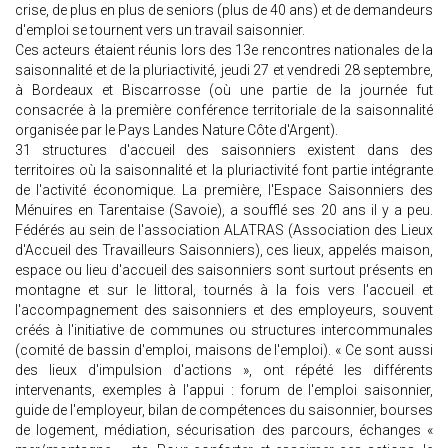
crise, de plus en plus de seniors (plus de 40 ans) et de demandeurs
d'emploi se tournent vers un travail saisonnier.
Ces acteurs étaient réunis lors des 13e rencontres nationales de la
saisonnalité et de la pluriactivité, jeudi 27 et vendredi 28 septembre,
à Bordeaux et Biscarrosse (où une partie de la journée fut
consacrée à la première conférence territoriale de la saisonnalité
organisée par le Pays Landes Nature Côte d'Argent).
31 structures d'accueil des saisonniers existent dans des
territoires où la saisonnalité et la pluriactivité font partie intégrante
de l'activité économique. La première, l'Espace Saisonniers des
Ménuires en Tarentaise (Savoie), a soufflé ses 20 ans il y a peu.
Fédérés au sein de l'association ALATRAS (Association des Lieux
d'Accueil des Travailleurs Saisonniers), ces lieux, appelés maison,
espace ou lieu d'accueil des saisonniers sont surtout présents en
montagne et sur le littoral, tournés à la fois vers l'accueil et
l'accompagnement des saisonniers et des employeurs, souvent
créés à l'initiative de communes ou structures intercommunales
(comité de bassin d'emploi, maisons de l'emploi). « Ce sont aussi
des lieux d'impulsion d'actions », ont répété les différents
intervenants, exemples à l'appui : forum de l'emploi saisonnier,
guide de l'employeur, bilan de compétences du saisonnier, bourses
de logement, médiation, sécurisation des parcours, échanges «