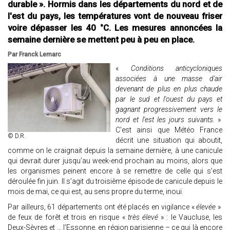
durable ». Hormis dans les départements du nord et de
l'est du pays, les températures vont de nouveau friser
voire dépasser les 40 °C. Les mesures annoncées la
semaine dernière se mettent peu à peu en place.
Par Franck Lemarc
«
Conditions anticycloniques
associées à une masse d'air
devenant de plus en plus chaude
par le sud et l'ouest du pays et
gagnant progressivement vers le
nord et l'est les jours suivants.
»
C’est ainsi que Météo France
© D.R.
décrit une situation qui aboutit,
comme on le craignait depuis la semaine dernière, à une canicule
qui devrait durer jusqu’au week-end prochain au moins, alors que
les organismes peinent encore à se remettre de celle qui s’est
déroulée fin juin. Il s’agit du troisième épisode de canicule depuis le
mois de mai, ce qui est, au sens propre du terme, inouï.
Par ailleurs, 61 départements ont été placés en vigilance «
élevée
»
de feux de forêt et trois en risque «
très élevé
» : le Vaucluse, les
Deux-Sèvres et … l’Essonne, en région parisienne – ce qui là encore