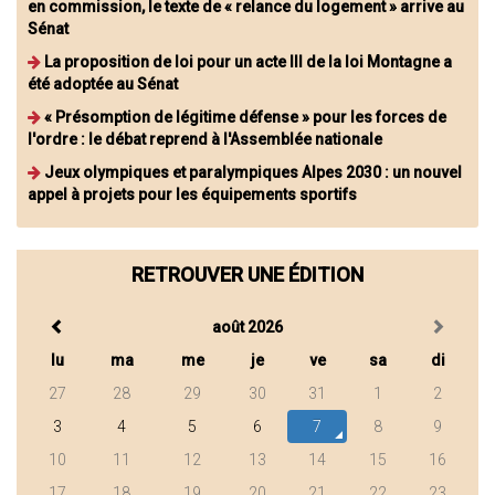
en commission, le texte de « relance du logement » arrive au
Sénat
La proposition de loi pour un acte III de la loi Montagne a
été adoptée au Sénat
« Présomption de légitime défense » pour les forces de
l'ordre : le débat reprend à l'Assemblée nationale
Jeux olympiques et paralympiques Alpes 2030 : un nouvel
appel à projets pour les équipements sportifs
RETROUVER UNE ÉDITION
août 2026
lu
ma
me
je
ve
sa
di
27
28
29
30
31
1
2
3
4
5
6
7
8
9
10
11
12
13
14
15
16
17
18
19
20
21
22
23