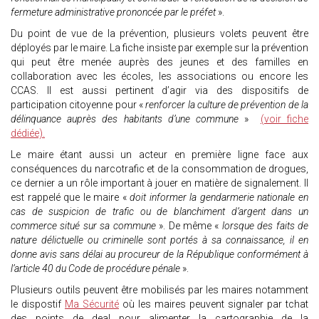
fermeture administrative prononcée par le préfet
».
Du point de vue de la prévention, plusieurs volets peuvent être
déployés par le maire. La fiche insiste par exemple sur la prévention
qui peut être menée auprès des jeunes et des familles en
collaboration avec les écoles, les associations ou encore les
CCAS. Il est aussi pertinent d’agir via des dispositifs de
participation citoyenne pour «
renforcer la culture de prévention de la
délinquance auprès des habitants d’une commune
»
(voir fiche
dédiée).
Le maire étant aussi un acteur en première ligne face aux
conséquences du narcotrafic et de la consommation de drogues,
ce dernier a un rôle important à jouer en matière de signalement. Il
est rappelé que le maire «
doit informer la gendarmerie nationale en
cas de suspicion de trafic ou de blanchiment d’argent dans un
commerce situé sur sa commune
». De même «
lorsque des faits de
nature délictuelle ou criminelle sont portés à sa connaissance, il en
donne avis sans délai au procureur de la République conformément à
l’article 40 du Code de procédure pénale
».
Plusieurs outils peuvent être mobilisés par les maires notamment
le dispostif
Ma Sécurité
où les maires peuvent signaler par tchat
des points de deal pour alimenter la cartographie de la