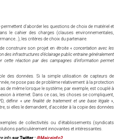
 permettent d’aborder les questions de choix de matériel et
dans le cahier des charges (clauses environnementales,
rmance…), les critères de choix du partenaire.
e de construire son projet en étroite «
concertation avec les
ion des infrastructures d’éclairage public entraine généralement
per cette réaction par des campagnes d’information permet
ble des données. Si la simple utilisation de capteurs de
née, ne pose pas de problème relativement à la protection
 pas de même lorsque le système, par exemple, est couplé à
ion à internet. Dans ce cas, les choses se compliquent,
PD, définir «
une finalité de traitement et une base légale
»,
tre, si elles le demandent, d’accéder à la copie des données
xemples de collectivités ou d’établissements (syndicats
solutions particulièrement innovantes et intéressantes.
e info
sur Twitter :
@Maireinfo2