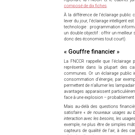
composé de dix fiches
.
À la différence de l’éclairage public 
lever du jour, l’éclairage intelligent es
technologie : programmation informat
un double objectif : offrir un meilleu
donc des économies tout court).
« Gouffre financier »
La FNCCR rappelle que l’éclairage 
représente dans la plupart des ca
communes. Or un éclairage public in
consommation d’énergie, par exemple
permettent de n’allumer les lampadair
avantages apparaissent particulièrem
face à une explosion – probablement d
Mais au-delà des questions financièr
satisfaire «
de nouveaux usages au bén
interaction avec les besoins, les usag
exemple, ne plus être de simples mât
capteurs de qualité de l’air, à des