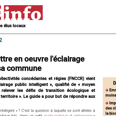
s élus locaux
2
tre en oeuvre l'éclairage
e sa commune
llectivités concédantes et régies (FNCCR) vient
D
lairage public intelligent », qualifié de « moyen
relever les défis de transition écologique et
Emm
moins
territoire ». Le guide a pour but de répondre aux
.
Imp
des cl
telligent » ? C’est la question à laquelle se sont attelés à
la bio
idique Inlo, dans un petit
guide pratique et pédagogique