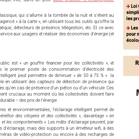
Loi
simpli
classique, qui s’allume à la tombée de la nuit et s’éteint au
les pr
t agencé « à la carte », en utilisant tous les outils qu’offre la
ique, détecteurs de présence, télégestion, etc. Et ce avec
Les
r service aux usagers et réaliser des économies d’énergie (et
pour m
écolo
R
public est «
un gouffre financier pour les collectivités
», et
s le premier poste de consommation d’électricité des
telligent peut permettre de diminuer «
de 50 à 75 %
» la
 en utilisant des capteurs de détection de présence qui
es qu’en cas de présence d’un piéton ou d’un véhicule. Ces
ent cruciaux au moment où les collectivités doivent faire
urable – des prix de l’énergie.
es et environnementales, l’éclairage intelligent permet de
éfice des citoyens et des collectivités
», davantage «
en
es et les comportements
». Les mâts d’éclairage peuvent, par
s d’éclairage, mais des supports à un émetteur wifi, à des
 caméras de vidéo-protection ou encore à des recharges de