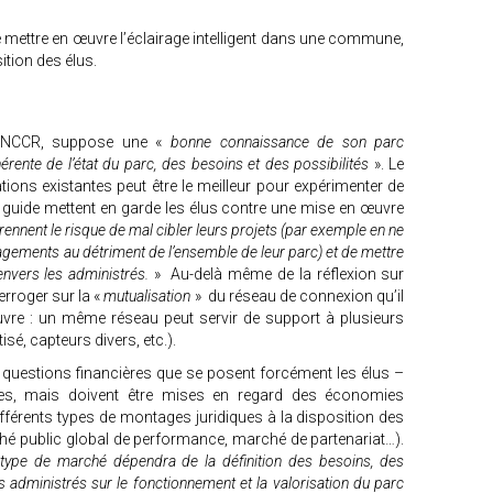
e mettre en œuvre l’éclairage intelligent dans une commune,
ition des élus.
a FNCCR, suppose une «
bonne connaissance de son parc
rente de l’état du parc, des besoins et des possibilités
». Le
ions existantes peut être le meilleur pour expérimenter de
 guide mettent en garde les élus contre une mise en œuvre
rennent le risque de mal cibler leurs projets (par exemple en ne
gements au détriment de l’ensemble de leur parc) et de mettre
envers les administrés.
» Au-delà même de la réflexion sur
nterroger sur la «
mutualisation
» du réseau de connexion qu’il
vre : un même réseau peut servir de support à plusieurs
sé, capteurs divers, etc.).
 questions financières que se posent forcément les élus –
es, mais doivent être mises en regard des économies
ifférents types de montages juridiques à la disposition des
hé public global de performance, marché de partenariat…).
 type de marché dépendra de la définition des besoins, des
s administrés sur le fonctionnement et la valorisation du parc