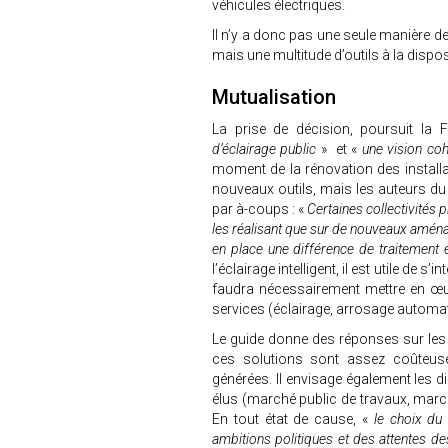
véhicules électriques.
Il n’y a donc pas une seule manière d
mais une multitude d’outils à la dispos
Mutualisation
La prise de décision, poursuit l
d’éclairage public
» et «
une vision cohé
moment de la rénovation des installat
nouveaux outils, mais les auteurs du
par à-coups : «
Certaines collectivités p
les réalisant que sur de nouveaux aména
en place une différence de traitement 
l’éclairage intelligent, il est utile de s’i
faudra nécessairement mettre en œu
services (éclairage, arrosage automati
Le guide donne des réponses sur les
ces solutions sont assez coûteus
générées. Il envisage également les d
élus (marché public de travaux, marc
En tout état de cause, «
le choix du
ambitions politiques et des attentes de