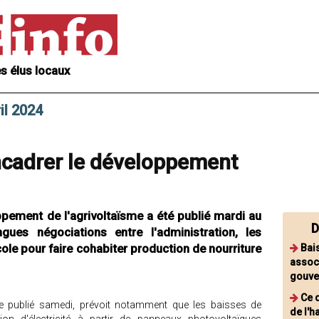
s élus locaux
il 2024
ncadrer le développement
pement de l'agrivoltaïsme a été publié mardi au
D
ngues négociations entre l'administration, les
ole pour faire cohabiter production de nourriture
Bai
associ
gouve
Ce q
être publié samedi, prévoit notamment que les baisses de
de l'h