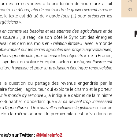
24
ur des terres vouées à la production de nourriture, a fait
contre ce décret, afin de contraindre le gouvernement à revoir
31
, le texte est dénué de
« garde-fous (...) pour préserver les
rgéticiens ».
 en compte les besoins et les attentes des agriculteurs et de
e solaire »
, a réagi de son côté le Syndicat des énergies
avail ces derniers mois en
« relation étroite »
avec le monde
ible impact sur les terres agricoles des projets agrivoltaïques,
ace agricole utile pour atteindre les objectifs »
de la France,
u syndicat du solaire Enerplan, selon qui
« l'agrivoltaïsme est
culture française et pour la production électrique renouvelable
s la question du partage des revenus engendrés par la
aire foncier, l'agriculteur qui exploite le champ et le porteur
out le monde s'y retrouve »,
a indiqué le cabinet de la ministre
ier-Runacher, concédant que
« si ça devient trop intéressant
 à l'agriculture »
. De «
nouvelles initiatives législatives »
sur ce
, selon la même source. Un premier bilan est prévu dans un
e info
sur Twitter :
@Maireinfo2