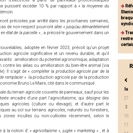
on d'électricité à partir de panneaux photovoltaïques
 ne puissent excéder 10 % par rapport à
« la moyenne du
Réf
 témoin.
Stanis
braqu
eront précisées par arrêté dans les prochaines semaines,
syndi
 cas de non-respect pourront aller
« jusqu'au démantèlement
 en état de la parcelle »
, a précisé le gouvernement dans un
Tra
restre
certa
nouvelables, adoptée en février 2023, prévoit qu'un projet
tion agricole significative et un revenu durable, et qu'il
ivants : amélioration du potentiel agronomique, adaptation
 contre les aléas ou amélioration du bien-être animal (via
R
e). Il s'agit de
« compléter la production agricole par de la
 de remplacer »
la production agricole par de la production
e l'Économie Bruno Le Maire, cité dans le communiqué.
lu
male du terrain agricole couverte de panneaux, sauf pour les
 texte encadre d'une part l'agrivoltaïsme, qui désigne des
27
ques agricoles (culture ou élevage), et d'autre part le
3
ues au sol sur terrains agricoles, naturels ou forestiers,
 zones incultes ou non-cultivées récemment, selon le
10
17
 à la notion d'
« agrivoltaïsme »,
jugée
« marketing »
, et à