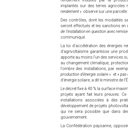
rendement induites par la producti
implantés sur des terres agricoles
rendement »
observé sur une parcelle
Des contrôles, dont les modalités s
seront effectués et les sanctions en
de l'installation en question avec remise
communiqué.
La loi d'accélération des énergies re
d'agrivoltaïsme garantisse une produc
apporte au moins l'un des services su
au changement climatique, protection
l'ombre des installations, par exempl
production d'énergie solaire »
et
« pas
d'énergie solaire, a dit le ministre d
Le décret fixe à 40 % la surface maxi
projets ayant fait leurs preuves. Ce
installations associées à des prati
développement de projets photovoltaïq
qui ne sera possible que dans des
gouvernement.
La Confédération paysanne, opposée