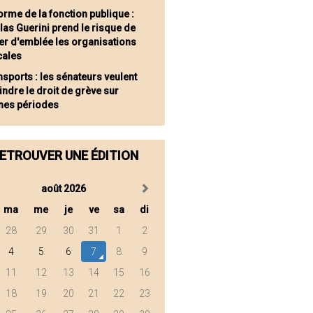
orme de la fonction publique :
las Guerini prend le risque de
er d'emblée les organisations
cales
nsports : les sénateurs veulent
indre le droit de grève sur
ines périodes
ETROUVER UNE ÉDITION
août 2026
ma
me
je
ve
sa
di
28
29
30
31
1
2
4
5
6
7
8
9
11
12
13
14
15
16
18
19
20
21
22
23