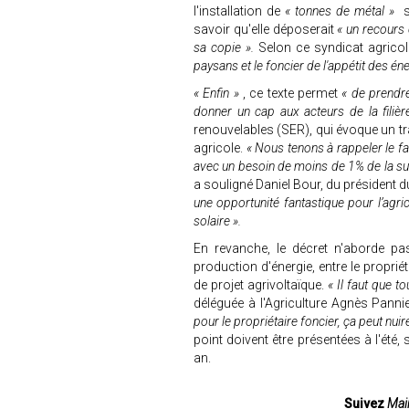
l'installation de
« tonnes de métal »
s
savoir qu'elle déposerait
« un recours 
sa copie ».
Selon ce syndicat agricole
paysans et le foncier de l'appétit des éne
« Enfin »
, ce texte permet
« de prendre
donner un cap aux acteurs de la filièr
renouvelables (SER), qui évoque un tr
agricole.
« Nous tenons à rappeler le fa
avec un besoin de moins de 1% de la surf
a souligné Daniel Bour, du président d
une opportunité fantastique pour l’agri
solaire ».
En revanche, le décret n'aborde pa
production d'énergie, entre le propriét
de projet agrivoltaïque.
« Il faut que t
déléguée à l'Agriculture Agnès Pann
pour le propriétaire foncier, ça peut nuire
point doivent être présentées à l'été
an.
Suivez
Mair