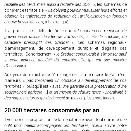
l’échelle des EPCI, mais aussi à l’échelle des SCoT
», les schémas de
cohérence territoriale. «
Ils doivent pouvoir mutualiser leurs efforts et
adapter les trajectoires de réduction de l’artificialisation en fonction
chaque bassin de vie
», a-t-il expliqué.
Il a, par ailleurs, défendu l’idée que «
la conférence régionale de
gouvernance puisse décider de s’affranchir, si elle le souhaite, du
caractère prescriptif des Sraddet
», ces schémas régionaux
d'aménagement, de développement durable et d'égalité des
territoires. Concrètement, «
le Sraddet continuerait à s’imposer sauf
si cette instance décidait du contraire. Ce qui est une manière
d’assouplir
».
Aux yeux du ministre de l’Aménagement du territoire, le Zan n’est
d’ailleurs «
pas forcément un obstacle au développement de nos
territoires
» puisqu’il est «
aussi une garantie de la préservation d'une
souveraineté agricole
[…]
et un moyen de réduire notre vulnérabilité à
des risques naturels qui deviennent de plus en plus importants
».
20 000 hectares consommés par an
Il voit donc la proposition de loi sénatoriale avant tout comme «
un
outil pour mieux accompagner les territoires, mieux suivre notre