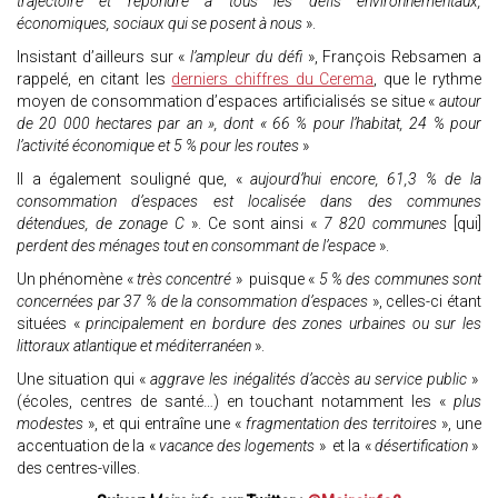
trajectoire et répondre à tous les défis environnementaux,
économiques, sociaux qui se posent à nous
».
Insistant d’ailleurs sur «
l’ampleur du défi
», François Rebsamen a
rappelé, en citant les
derniers chiffres du Cerema
, que le rythme
moyen de consommation d’espaces artificialisés se situe «
autour
de 20 000 hectares par an », dont « 66 % pour l’habitat, 24 % pour
l’activité économique et 5 % pour les routes
»
Il a également souligné que, «
aujourd’hui encore, 61,3 % de la
consommation d’espaces est localisée dans des communes
détendues, de zonage C
». Ce sont ainsi «
7 820 communes
[qui]
perdent des ménages tout en consommant de l’espace
».
Un phénomène «
très concentré
» puisque «
5 % des communes sont
concernées par 37 % de la consommation d’espaces
», celles-ci étant
situées «
principalement en bordure des zones urbaines ou sur les
littoraux atlantique et méditerranéen
».
Une situation qui «
aggrave les inégalités d’accès au service public
»
(écoles, centres de santé…) en touchant notamment les «
plus
modestes
», et qui entraîne une «
fragmentation des territoires
», une
accentuation de la «
vacance des logements
» et la «
désertification
»
des centres-villes.