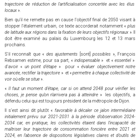
trajectoire de réduction de l'artificialisation concertée avec les élus
locaux
».
Bien qu’il ne remette pas en cause l'objectif final de 2050 visant à
stopper l'étalement urbain, ce texte accorderait notamment «
plus
de latitude aux régions dans la fixation de leurs objectifs régionaux
». Il
doit être examiné au palais du Luxembourg les 12 et 13 mars
prochains.
S’il reconnaît que «
des ajustements
[sont]
possibles
», François
Rebsamen estime, pour sa part, «
indispensable
» et «
essentiel
»
d’avoir «
un point d’étape
» pour «
évaluer objectivement notre
avancée, rectifier la trajectoire
» et «
permettre à chaque collectivité de
voir où elle se situe
».
«
Il faut un moment d’étape, car si on attend 2048 pour vérifier les
choses, je pense qu’on n’arrivera pas à atteindre
» les objectifs, a
défendu celui qui est toujours président de la métropole de Dijon.
Il s’est ainsi dit plutôt «
favorable à décaler ce jalon intermédiaire
initialement prévu sur 2021-2031 à la période d’observation 2024-
2034 car, en pratique, les collectivités étaient dans l’incapacité de
maîtriser leur trajectoire de consommation foncière entre 2021 et
2024, en l’absence de dispositions législatives claires et d’outils de