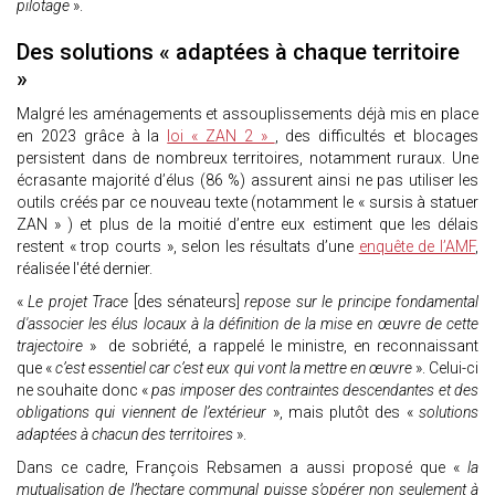
pilotage
».
Des solutions « adaptées à chaque territoire
»
Malgré les aménagements et assouplissements déjà mis en place
en 2023 grâce à la
loi « ZAN 2 »
, des difficultés et blocages
persistent dans de nombreux territoires, notamment ruraux. Une
écrasante majorité d’élus (86 %) assurent ainsi ne pas utiliser les
outils créés par ce nouveau texte (notamment le « sursis à statuer
ZAN » ) et plus de la moitié d’entre eux estiment que les délais
restent « trop courts », selon les résultats d’une
enquête de l’AMF
,
réalisée l'été dernier.
«
Le projet Trace
[des sénateurs]
repose sur le principe fondamental
d'associer les élus locaux à la définition de la mise en œuvre de cette
trajectoire
» de sobriété, a rappelé le ministre, en reconnaissant
que «
c’est essentiel car c’est eux qui vont la mettre en œuvre
». Celui-ci
ne souhaite donc «
pas imposer des contraintes descendantes et des
obligations qui viennent de l’extérieur
», mais plutôt des «
solutions
adaptées à chacun des territoires
».
Dans ce cadre, François Rebsamen a aussi proposé que «
la
mutualisation de l’hectare communal puisse s’opérer non seulement à