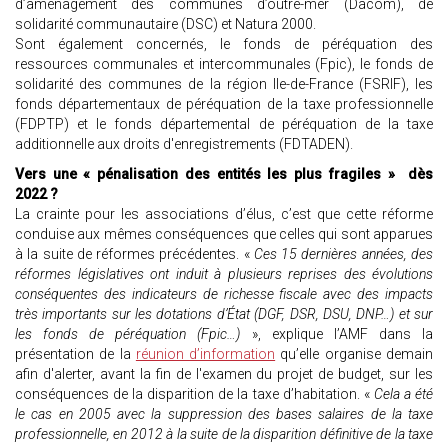
d’aménagement des communes d’outre-mer (Dacom), de
solidarité communautaire (DSC) et Natura 2000.
Sont également concernés, le fonds de péréquation des
ressources communales et intercommunales (Fpic), le fonds de
solidarité des communes de la région Ile-de-France (FSRIF), les
fonds départementaux de péréquation de la taxe professionnelle
(FDPTP) et le fonds départemental de péréquation de la taxe
additionnelle aux droits d'enregistrements (FDTADEN).
Vers une « pénalisation des entités les plus fragiles » dès
2022 ?
La crainte pour les associations d’élus, c’est que cette réforme
conduise aux mêmes conséquences que celles qui sont apparues
à la suite de réformes précédentes. «
Ces 15 dernières années, des
réformes législatives ont induit à plusieurs reprises des évolutions
conséquentes des indicateurs de richesse fiscale avec des impacts
très importants sur les dotations d’État (DGF, DSR, DSU, DNP…) et sur
les fonds de péréquation (Fpic…)
», explique l’AMF dans la
présentation de la
réunion d’information
qu’elle organise demain
afin d'alerter, avant la fin de l'examen du projet de budget, sur les
conséquences de la disparition de la taxe d’habitation. «
Cela a été
le cas en 2005 avec la suppression des bases salaires de la taxe
professionnelle, en 2012 à la suite de la disparition définitive de la taxe