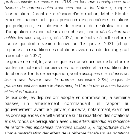
professionnelle ou encore en 2018, en tant que conséquence des
fusions de communautés imposées par la loi Notre
», rappelle
l’association. Durant cette réunion d'information, Michel Klopfer,
expert en finances publiques, présentera les premières simulations
qui préfigurent, en l'absence de mesure de neutralisation ou
d'adaptation des indicateurs de richesse, une «
pénalisation des
entités les plus fragiles
», dès 2022, consécutive à cette réforme
fiscale qui doit devenir effective au 1er janvier 2021 (et qui
impactera la répartition des dotations avec un an de décalage, soit
à compter de 2022).
Le gouvernement, lui, assure que les conséquences de la réforme,
sur les indicateurs financiers des collectivités et la répartition des
dotations et fonds de péréquation, sont «
anticipées
» et «
donneront
lieu à des travaux dès le premier semestre 2020, auquel le
gouvernement associera le Parlement, le Comité des finances locales
et les élus locaux
».
De leur côté, les députés ont adopté, en commission, la semaine
passée, un amendement commandant un rapport au
gouvernement, avant le 2 janvier, qui devra, notamment, examiner
les conséquences de cette réforme sur la répartition des dotations
et des fonds de péréquation avec «
les effets attendus en l’absence
de refonte des indicateurs financiers utilisés
», «
l’opportunité d’une
simple neutralisation des effets de la réforme fiscale sur les dotations