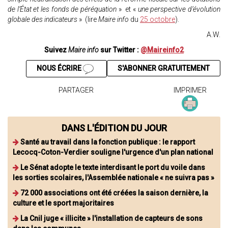
de l’État et les fonds de péréquation
» et «
une perspective d’évolution
globale des indicateurs
» (lire
Maire info
du
25 octobre
).
A.W.
Suivez
Maire info
sur Twitter :
@Maireinfo2
NOUS ÉCRIRE
S'ABONNER GRATUITEMENT
PARTAGER
IMPRIMER
DANS L'ÉDITION DU JOUR
Santé au travail dans la fonction publique : le rapport
Lecocq-Coton-Verdier souligne l'urgence d'un plan national
Le Sénat adopte le texte interdisant le port du voile dans
les sorties scolaires, l'Assemblée nationale « ne suivra pas »
72 000 associations ont été créées la saison dernière, la
culture et le sport majoritaires
La Cnil juge « illicite » l'installation de capteurs de sons