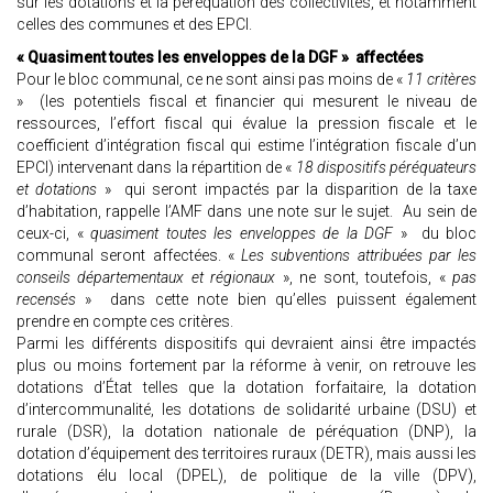
sur les dotations et la péréquation des collectivités, et notamment
celles des communes et des EPCI.
« Quasiment toutes les enveloppes de la DGF » affectées
Pour le bloc communal, ce ne sont ainsi pas moins de «
11 critères
» (les potentiels fiscal et financier qui mesurent le niveau de
ressources, l’effort fiscal qui évalue la pression fiscale et le
coefficient d’intégration fiscal qui estime l’intégration fiscale d’un
EPCI) intervenant dans la répartition de «
18 dispositifs péréquateurs
et dotations
» qui seront impactés par la disparition de la taxe
d’habitation, rappelle l’AMF dans une note sur le sujet. Au sein de
ceux-ci, «
quasiment toutes les enveloppes de la DGF
» du bloc
communal seront affectées. «
Les subventions attribuées par les
conseils départementaux et régionaux
», ne sont, toutefois, «
pas
recensés
» dans cette note bien qu’elles puissent également
prendre en compte ces critères.
Parmi les différents dispositifs qui devraient ainsi être impactés
plus ou moins fortement par la réforme à venir, on retrouve les
dotations d’État telles que la dotation forfaitaire, la dotation
d’intercommunalité, les dotations de solidarité urbaine (DSU) et
rurale (DSR), la dotation nationale de péréquation (DNP), la
dotation d’équipement des territoires ruraux (DETR), mais aussi les
dotations élu local (DPEL), de politique de la ville (DPV),