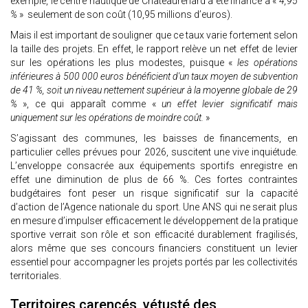
exemple, le centre nautique de Châteaurenard a été financé à «
4,95
%
» seulement de son coût (10,95 millions d’euros).
Mais il est important de souligner que ce taux varie fortement selon
la taille des projets. En effet, le rapport relève un net effet de levier
sur les opérations les plus modestes, puisque «
les opérations
inférieures à 500 000 euros bénéficient d'un taux moyen de subvention
de 41 %, soit un niveau nettement supérieur à la moyenne globale de 29
%
», ce qui apparaît comme «
un effet levier significatif mais
uniquement sur les opérations de moindre coût.
»
S’agissant des communes, les baisses de financements, en
particulier celles prévues pour 2026, suscitent une vive inquiétude.
L’enveloppe consacrée aux équipements sportifs enregistre en
effet une diminution de plus de 66 %. Ces fortes contraintes
budgétaires font peser un risque significatif sur la capacité
d’action de l’Agence nationale du sport. Une ANS qui ne serait plus
en mesure d’impulser efficacement le développement de la pratique
sportive verrait son rôle et son efficacité durablement fragilisés,
alors même que ses concours financiers constituent un levier
essentiel pour accompagner les projets portés par les collectivités
territoriales.
Territoires carencés, vétusté des