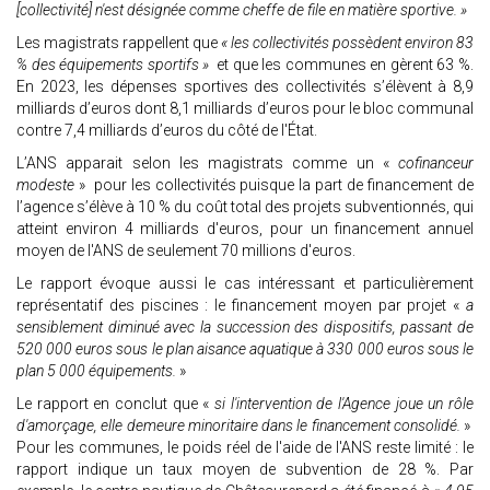
[collectivité] n'est désignée comme cheffe de file en matière sportive. »
Les magistrats rappellent que
« les collectivités possèdent environ 83
% des équipements sportifs »
et que les communes en gèrent 63 %.
En 2023, les dépenses sportives des collectivités s’élèvent à 8,9
milliards d’euros dont 8,1 milliards d’euros pour le bloc communal
contre 7,4 milliards d’euros du côté de l'État.
L’ANS apparait selon les magistrats comme un «
cofinanceur
modeste
» pour les collectivités puisque la part de financement de
l’agence s’élève à 10 % du coût total des projets subventionnés, qui
atteint environ 4 milliards d'euros, pour un financement annuel
moyen de l'ANS de seulement 70 millions d'euros.
Le rapport évoque aussi le cas intéressant et particulièrement
représentatif des piscines : le financement moyen par projet «
a
sensiblement diminué avec la succession des dispositifs, passant de
520 000 euros sous le plan aisance aquatique à 330 000 euros sous le
plan 5 000 équipements.
»
Le rapport en conclut que «
si l'intervention de l'Agence joue un rôle
d'amorçage, elle demeure minoritaire dans le financement consolidé.
»
Pour les communes, le poids réel de l'aide de l'ANS reste limité : le
rapport indique un taux moyen de subvention de 28 %. Par