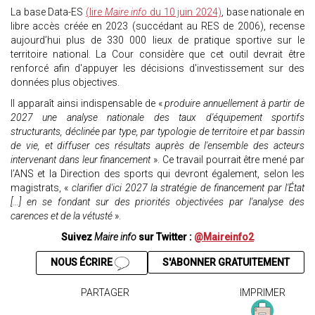
La base Data-ES
(lire
Maire info
du 10 juin 2024)
, base nationale en
libre accès créée en 2023 (succédant au RES de 2006), recense
aujourd’hui plus de 330 000 lieux de pratique sportive sur le
territoire national. La Cour considère que cet outil devrait être
renforcé afin d'appuyer les décisions d'investissement sur des
données plus objectives.
Il apparaît ainsi indispensable de «
produire annuellement à partir de
2027 une analyse nationale des taux d'équipement sportifs
structurants, déclinée par type, par typologie de territoire et par bassin
de vie, et diffuser ces résultats auprès de l'ensemble des acteurs
intervenant dans leur financement
». Ce travail pourrait être mené par
l’ANS et la Direction des sports qui devront également, selon les
magistrats, «
clarifier d'ici 2027 la stratégie de financement par l'État
[...] en se fondant sur des priorités objectivées par l'analyse des
carences et de la vétusté
».
Suivez
Maire info
sur Twitter :
@Maireinfo2
NOUS ÉCRIRE
S'ABONNER GRATUITEMENT
PARTAGER
IMPRIMER