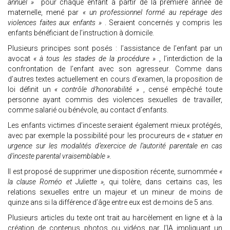
annuel »
pour chaque enfant à partir de la première année de
maternelle, mené par
« un professionnel formé au repérage des
violences faites aux enfants »
. Seraient concernés y compris les
enfants bénéficiant de l’instruction à domicile.
Plusieurs principes sont posés : l’assistance de l’enfant par un
avocat
« à tous les stades de la procédure »
, l’interdiction de la
confrontation de l’enfant avec son agresseur. Comme dans
d’autres textes actuellement en cours d’examen, la proposition de
loi définit un
« contrôle d’honorabilité »
, censé empêché toute
personne ayant commis des violences sexuelles de travailler,
comme salarié ou bénévole, au contact d’enfants.
Les enfants victimes d’inceste seraient également mieux protégés,
avec par exemple la possibilité pour les procureurs de
« statuer en
urgence sur les modalités d’exercice de l’autorité parentale en cas
d’inceste parental vraisemblable ».
Il est proposé de supprimer une disposition récente, surnommée
«
la clause Roméo et Juliette »,
qui tolère, dans certains cas, les
relations sexuelles entre un majeur et un mineur de moins de
quinze ans si la différence d’âge entre eux est de moins de 5 ans.
Plusieurs articles du texte ont trait au harcèlement en ligne et à la
création de contenus photos ou vidéos par l’IA impliquant un