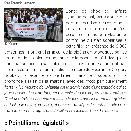
Par Franck Lemarc
L’onde de choc de l’affaire
Lyhanna ne fait, sans doute, que
commencer. Les seules images
de la marche blanche qui s’est
déroulée dimanche à Fleurance,
commune où était scolarisée la
© X.com
petite fille, en présence de 6 000
personnes, montrent l’ampleur de la sidération provoquée par ce
drame et de la colère d’une partie de la population à l’idée que le
principal suspect faisait l’objet de multiples plaintes qui n’ont pas
été traitées à temps par la justice. Le maire de Fleurance, Grégory
Bobbato, a exprimé ce sentiment, dans le discours qu’il a
prononcé à la fin de la marche, avec des mots particulièrement
forts :
« [Le meurtre de] Lyhanna est le dernier acte d’une tragédie qui se
joue depuis bien trop longtemps, celle de nier la parole des enfants.
C’est une faillite dans notre mission la plus importante en tant qu’élus,
en tant que nation, en tant qu’humains : protéger les enfants. Ne nous
trompons pas, il s’agit d’une défaillance sociétale. Rien de moins. »
« Pointillisme législatif »