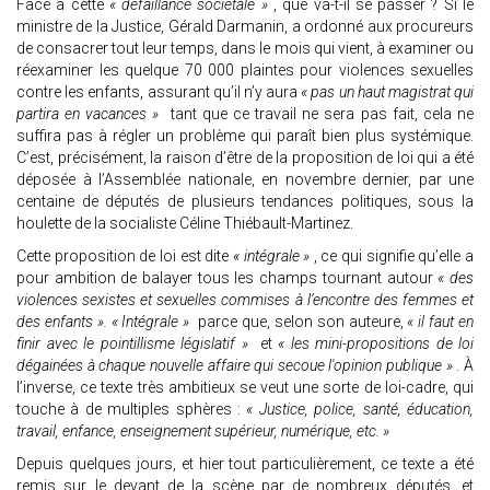
Face à cette
« défaillance sociétale »
, que va-t-il se passer ? Si le
ministre de la Justice, Gérald Darmanin, a ordonné aux procureurs
de consacrer tout leur temps, dans le mois qui vient, à examiner ou
réexaminer les quelque 70 000 plaintes pour violences sexuelles
contre les enfants, assurant qu’il n’y aura
« pas un haut magistrat qui
partira en vacances »
tant que ce travail ne sera pas fait, cela ne
suffira pas à régler un problème qui paraît bien plus systémique.
C’est, précisément, la raison d’être de la proposition de loi qui a été
déposée à l’Assemblée nationale, en novembre dernier, par une
centaine de députés de plusieurs tendances politiques, sous la
houlette de la socialiste Céline Thiébault-Martinez.
Cette proposition de loi est dite
« intégrale »
, ce qui signifie qu’elle a
pour ambition de balayer tous les champs tournant autour
« des
violences sexistes et sexuelles commises à l’encontre des femmes et
des enfants ». « Intégrale »
parce que, selon son auteure,
« il faut en
finir avec le pointillisme législatif »
et
« les mini-propositions de loi
dégainées à chaque nouvelle affaire qui secoue l'opinion publique »
. À
l’inverse, ce texte très ambitieux se veut une sorte de loi-cadre, qui
touche à de multiples sphères :
« Justice, police, santé, éducation,
travail, enfance, enseignement supérieur, numérique, etc. »
Depuis quelques jours, et hier tout particulièrement, ce texte a été
remis sur le devant de la scène par de nombreux députés, et