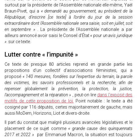
surtout par la présidente de l’Assemblée nationale elle-même, Yaël
Braun-Pivet, qui a
« demandé au gouvernement, au président de la
République, d’inscrire [ce texte] à l’ordre du jour de la session
extraordinaire dont l’Assemblée nationale sera saisie, soit en juillet, soit
en septembre »
. La présidente de l’Assemblée nationale a par
ailleurs annoncé avoir saisi le Conseil d’État
« pour un avis juridique
»
sur ce texte.
Lutter contre « l’impunité »
Ce texte de presque 80 articles reprend en grande partie les
propositions d’un collectif d’associations féministes, qui a
proposé
« 140 mesures, fondées sur l’expertise du terrain, la parole
des victimes, les savoirs professionnels et la recherche, afin de
repenser globalement la prévention, la protection, la justice,
l’accompagnement et la réparation »
, peut-on lire
dans l’exposé des
motifs de cette proposition de loi.
Point notable : le texte a été
cosigné par 116 députés, certes majoritairement de gauche, mais
aussi MoDem, Horizons, Liot et divers-droite.
Il part du constat que malgré plusieurs avancées législatives et le
placement de ce sujet comme
« grande cause des quinquennats
2017 et 2022 »
par Emmanuel Macron, la situation est toujours