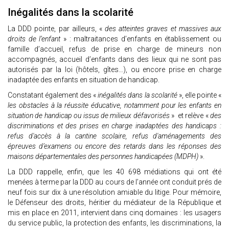
Inégalités dans la scolarité
La DDD pointe, par ailleurs, «
des atteintes graves et massives aux
droits de l’enfant
» : maltraitances d’enfants en établissement ou
famille d’accueil, refus de prise en charge de mineurs non
accompagnés, accueil d’enfants dans des lieux qui ne sont pas
autorisés par la loi (hôtels, gîtes…), ou encore prise en charge
inadaptée des enfants en situation de handicap.
Constatant également des «
inégalités dans la scolarité
», elle pointe «
les obstacles à la réussite éducative, notamment pour les enfants en
situation de handicap ou issus de milieux défavorisés
» et relève «
des
discriminations et des prises en charge inadaptées des handicaps :
refus d'accès à la cantine scolaire, refus d'aménagements des
épreuves d’examens ou encore des retards dans les réponses des
maisons départementales des personnes handicapées (MDPH)
».
La DDD rappelle, enfin, que les 40 698 médiations qui ont été
menées à terme par la DDD au cours de l’année ont conduit prés de
neuf fois sur dix à une résolution amiable du litige. Pour mémoire,
le Défenseur des droits, héritier du médiateur de la République et
mis en place en 2011, intervient dans cinq domaines : les usagers
du service public, la protection des enfants, les discriminations, la