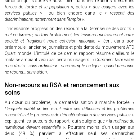
situation qui s’observe aussi bien dans les relations «
entre les
forces de l’ordre et la population
», celles «
des usagers avec les
services publics
» ou bien encore dans le «
ressenti des
discriminations, notamment dans l’emploi
».
L’incessante progression des recours à la Défenseure des droits «
met en lumière, parfois brutalement, les tensions qui traversent notre
société et fragilisent notre cohésion nationale
», écrit dans son
préambule l’ancienne journaliste et présidente du mouvement ATD
Quart monde. L’intitulé de ce dernier rapport résume d’ailleurs le
malaise ambiant vécu par certains usagers : «
Comment faire valoir
mes droits… sans ordinateur… sans compte en ligne… quand personne
ne répond… sans aide
».
Non-recours au RSA et renoncement aux
soins
Au cœur du problème, la dématérialisation à marche forcée. «
L’enquête établit un lien étroit entre ces difficultés et les problèmes
rencontrés et le processus de dématérialisation des services publics
»,
expliquent les auteurs du rapport, qui souligne que «
la maîtrise du
numérique devient essentielle
». Pourtant moins d’un usager sur
deux (49 %) parvient à effectuer seul ses démarches