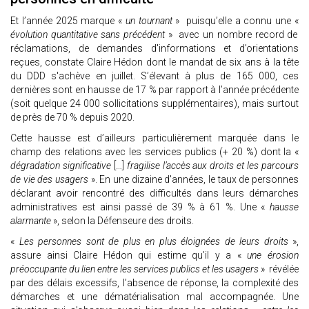
Et l’année 2025 marque «
un tournant
» puisqu’elle a connu une «
évolution quantitative sans précédent
» avec un nombre record de
réclamations, de demandes d'informations et d’orientations
reçues, constate Claire Hédon dont le mandat de six ans à la tête
du DDD s'achève en juillet. S’élevant à plus de 165 000, ces
dernières sont en hausse de 17 % par rapport à l’année précédente
(soit quelque 24 000 sollicitations supplémentaires), mais surtout
de près de 70 % depuis 2020.
Cette hausse est d’ailleurs particulièrement marquée dans le
champ des relations avec les services publics (+ 20 %) dont la «
dégradation significative
[…]
fragilise l’accès aux droits et les parcours
de vie des usagers
». En une dizaine d'années, le taux de personnes
déclarant avoir rencontré des difficultés dans leurs démarches
administratives est ainsi passé de 39 % à 61 %. Une «
hausse
alarmante
», selon la Défenseure des droits.
«
Les personnes sont de plus en plus éloignées de leurs droits
»,
assure ainsi Claire Hédon qui estime qu’il y a «
une érosion
préoccupante du lien entre les services publics et les usagers
» révélée
par des délais excessifs, l’absence de réponse, la complexité des
démarches et une dématérialisation mal accompagnée. Une