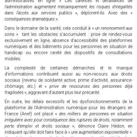
administratives en ligne. «
Ces carences et défaillances de
l’administration augmentent mécaniquement les risques d’inégalités
dans l’accès aux services publics
», déplorent-ils. Avec des «
conséquences dramatiques
».
Dans le domaine de la santé, cela conduit à «
un renoncement aux
soins
» tant les obstacles s’accumulent : prise de rendez-vous
exclusivement en ligne, absence d’accessibilité des plateformes
numériques et des bâtiments pour les personnes en situation de
handicap ou encore rareté des dispositifs de consultations
mobiles.
La complexité de certaines démarches et le manque
d’informations contribuent aussi au non-recours aux droits
sociaux (revenu de solidarité active, prime d’activité, assurance-
chômage, etc.) et «
prive de ressources des personnes déjà
fragilisées
», aggravant d’autant plus leur précarité.
En outre, les délais excessifs et les dysfonctionnements de la
plateforme de l'Administration numérique pour les étrangers en
France (Anef) ont placé «
des milliers de personnes en situation
irrégulière avec pour conséquence des ruptures de droits, notamment
perte d’emploi et droits sociaux
», dénonce Claire Hédon, en
indiquant qu’elle doit faire face à «
une augmentation exponentielle
»