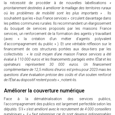
la nécessité de procéder à de nouvelles labellisations
«
prioritairement destinées à améliorer le maillage des territoires ruraux
où les problèmes de mobilité sont les plus importants »
. Ils
souhaitent que les
« bus France services »
circulent davantage dans
les petites communes rurales. Ils recommandent un élargissement
du bouquet de services proposés par les maisons France
services, un renforcement de la formation des agents y travaillant
(avec « la création d’un métier d’agents polyvalent
d’accompagnement du public » ). Et une véritable réflexion sur le
financement de ces structures portées aux deux-tiers par les
collectivités :
« le coût moyen d’une maison France services a été
évalué à 110 000 euros et les financements partagés entre l’État et les
opérateurs représentent 30 000 euros. Un financement
complémentaire de 12,5 millions d’euros est prévu pour 2023 mais les
questions d’une évaluation précise des coûts et d’un soutien renforcé
de l’État au dispositif restent posés »
, notent-ils.
Améliorer la couverture numérique
Face à la dématérialisation des services publics,
l’accompagnement des publics est largement perfectible selon les
députés. S’il
« s’est amélioré avec le recrutement de 4 000 conseillers
numériques »
il
« faut pérenniser car ils sont devenus indispensables