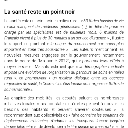
La santé reste un point noir
La santé reste un point noir en milieu rural :
« 63 % des bassins de vie
ruraux manquent de médecins généralistes (…), le délai de prise en
charge par les spécialistes est de plusieurs mois, 6 millions de
Français vivent à plus de 30 minutes d’un service d’urgence »
, illustre
le rapport en pointant
« le risque du renoncement aux soins plus
important en zone très sous-dotée »
. Les auteurs mentionnent les
nouvelles mesures engagées par le gouvernement, notamment
dans le cadre de "Ma santé 2022", qui
« porteront leurs effets à
moyen terme »
. Mais ils estiment que
« la démographie médicale
impose une évolution de l’organisation du parcours de soins en milieu
rural », en promouvant « un meilleur dialogue entre les agences
régionales de santé, la Cnam et les élus locaux pour organiser l’offre de
soin territoriale ».
Au chapitre des mobilités, les députés saluent les nombreuses
initiatives locales mais constatent qu’« elles peinent à couvrir les
besoins des habitants et peuvent s’avérer coûteuses ». Ils
recommandent aux collectivités de
« faire connaitre les solutions de
déplacements existantes, d’adapter les transports locaux jusqu’au
dernier kilomètre »
, de développer
« le titre unique de transport »
et de