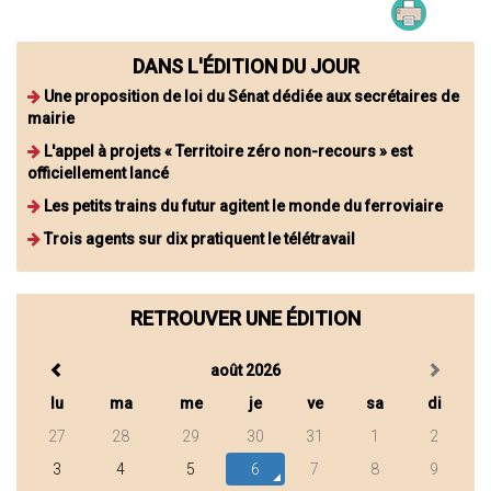
DANS L'ÉDITION DU JOUR
Une proposition de loi du Sénat dédiée aux secrétaires de
mairie
L'appel à projets « Territoire zéro non-recours » est
officiellement lancé
Les petits trains du futur agitent le monde du ferroviaire
Trois agents sur dix pratiquent le télétravail
RETROUVER UNE ÉDITION
août 2026
lu
ma
me
je
ve
sa
di
27
28
29
30
31
1
2
3
4
5
6
7
8
9