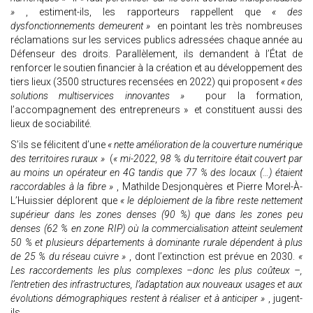
»
, estiment-ils, les rapporteurs rappellent que
« des
dysfonctionnements demeurent »
en pointant les très nombreuses
réclamations sur les services publics adressées chaque année au
Défenseur des droits. Parallèlement, ils demandent à l’État de
renforcer le soutien financier à la création et au développement des
tiers lieux (3500 structures recensées en 2022) qui proposent
« des
solutions multiservices innovantes »
pour la formation,
l’accompagnement des entrepreneurs » et constituent aussi des
lieux de sociabilité.
S’ils se félicitent d’une
« nette amélioration de la couverture numérique
des territoires ruraux »
(
« mi-2022, 98 % du territoire était couvert par
au moins un opérateur en 4G tandis que 77 % des locaux (…) étaient
raccordables à la fibre »
, Mathilde Desjonquères et Pierre Morel-À-
L’Huissier déplorent que
« le déploiement de la fibre reste nettement
supérieur dans les zones denses (90 %) que dans les zones peu
denses (62 % en zone RIP) où la commercialisation atteint seulement
50 % et plusieurs départements à dominante rurale dépendent à plus
de 25 % du réseau cuivre »
, dont l’extinction est prévue en 2030.
«
Les raccordements les plus complexes –donc les plus coûteux –,
l’entretien des infrastructures, l’adaptation aux nouveaux usages et aux
évolutions démographiques restent à réaliser et à anticiper »
, jugent-
ils.