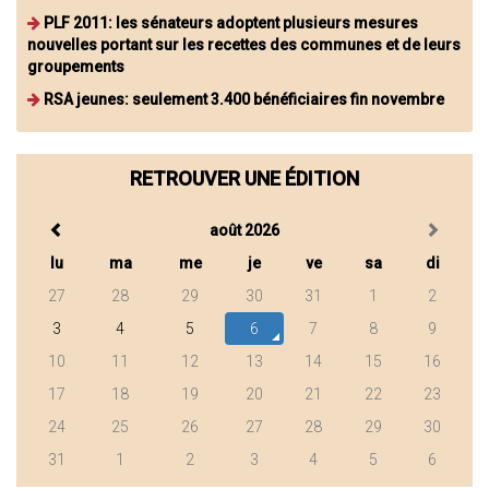
PLF 2011: les sénateurs adoptent plusieurs mesures
nouvelles portant sur les recettes des communes et de leurs
groupements
RSA jeunes: seulement 3.400 bénéficiaires fin novembre
RETROUVER UNE ÉDITION
août 2026
lu
ma
me
je
ve
sa
di
27
28
29
30
31
1
2
3
4
5
6
7
8
9
10
11
12
13
14
15
16
17
18
19
20
21
22
23
24
25
26
27
28
29
30
31
1
2
3
4
5
6