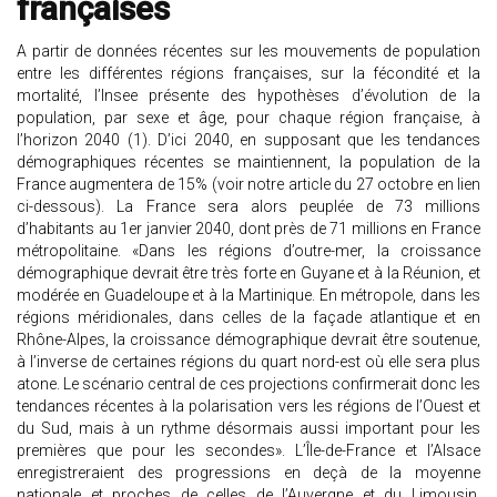
françaises
A partir de données récentes sur les mouvements de population
entre les différentes régions françaises, sur la fécondité et la
mortalité, l’Insee présente des hypothèses d’évolution de la
population, par sexe et âge, pour chaque région française, à
l’horizon 2040 (1). D’ici 2040, en supposant que les tendances
démographiques récentes se maintiennent, la population de la
France augmentera de 15% (voir notre article du 27 octobre en lien
ci-dessous). La France sera alors peuplée de 73 millions
d’habitants au 1er janvier 2040, dont près de 71 millions en France
métropolitaine. «Dans les régions d’outre-mer, la croissance
démographique devrait être très forte en Guyane et à la Réunion, et
modérée en Guadeloupe et à la Martinique. En métropole, dans les
régions méridionales, dans celles de la façade atlantique et en
Rhône-Alpes, la croissance démographique devrait être soutenue,
à l’inverse de certaines régions du quart nord-est où elle sera plus
atone. Le scénario central de ces projections confirmerait donc les
tendances récentes à la polarisation vers les régions de l’Ouest et
du Sud, mais à un rythme désormais aussi important pour les
premières que pour les secondes». L’Île-de-France et l’Alsace
enregistreraient des progressions en deçà de la moyenne
nationale et proches de celles de l’Auvergne et du Limousin,