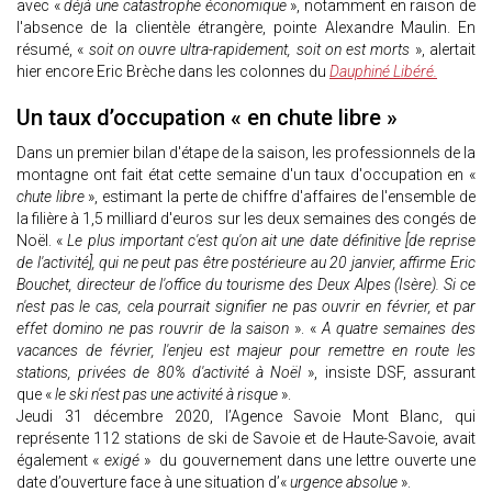
avec «
déjà une catastrophe économique
», notamment en raison de
l'absence de la clientèle étrangère, pointe Alexandre Maulin. En
résumé, «
soit on ouvre ultra-rapidement, soit on est morts
», alertait
hier encore Eric Brèche dans les colonnes du
Dauphiné Libéré.
Un taux d’occupation « en chute libre »
Dans un premier bilan d'étape de la saison, les professionnels de la
montagne ont fait état cette semaine d'un taux d'occupation en «
chute libre
», estimant la perte de chiffre d'affaires de l'ensemble de
la filière à 1,5 milliard d'euros sur les deux semaines des congés de
Noël. «
Le plus important c'est qu'on ait une date définitive [de reprise
de l'activité], qui ne peut pas être postérieure au 20 janvier, affirme Eric
Bouchet, directeur de l'office du tourisme des Deux Alpes (Isère). Si ce
n'est pas le cas, cela pourrait signifier ne pas ouvrir en février, et par
effet domino ne pas rouvrir de la saison
». «
A quatre semaines des
vacances de février, l'enjeu est majeur pour remettre en route les
stations, privées de 80% d'activité à Noël
», insiste DSF, assurant
que «
le ski n'est pas une activité à risque
».
Jeudi 31 décembre 2020, l’Agence Savoie Mont Blanc, qui
représente 112 stations de ski de Savoie et de Haute-Savoie, avait
également «
exigé
» du gouvernement dans une lettre ouverte une
date d’ouverture face à une situation d’«
urgence absolue
».