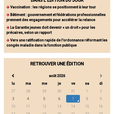
DANS L'ÉDITION DU JOUR
Vaccination : les régions se positionnent à leur tour
Bâtiment : gouvernement et fédérations professionnelles
prennent des engagements pour accélérer la relance
La Garantie jeunes doit devenir « un droit » pour les
précaires, selon un rapport
Vers une ratification rapide de l'ordonnance réformant les
congés maladie dans la fonction publique
RETROUVER UNE ÉDITION
août 2026
lu
ma
me
je
ve
sa
di
27
28
29
30
31
1
2
3
4
5
6
7
8
9
10
11
12
13
14
15
16
17
18
19
20
21
22
23