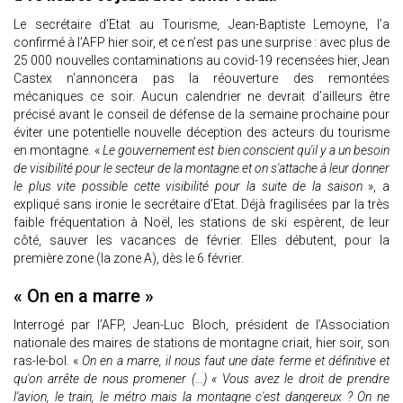
Le secrétaire d’Etat au Tourisme, Jean-Baptiste Lemoyne, l’a
confirmé à l’AFP hier soir, et ce n’est pas une surprise : avec plus de
25 000 nouvelles contaminations au covid-19 recensées hier, Jean
Castex n’annoncera pas la réouverture des remontées
mécaniques ce soir. Aucun calendrier ne devrait d’ailleurs être
précisé avant le conseil de défense de la semaine prochaine pour
éviter une potentielle nouvelle déception des acteurs du tourisme
en montagne. «
Le gouvernement est bien conscient qu'il y a un besoin
de visibilité pour le secteur de la montagne et on s'attache à leur donner
le plus vite possible cette visibilité pour la suite de la saison
», a
expliqué sans ironie le secrétaire d’Etat. Déjà fragilisées par la très
faible fréquentation à Noël, les stations de ski espèrent, de leur
côté, sauver les vacances de février. Elles débutent, pour la
première zone (la zone A), dès le 6 février.
« On en a marre »
Interrogé par l’AFP, Jean-Luc Bloch, président de l’Association
nationale des maires de stations de montagne criait, hier soir, son
ras-le-bol. «
On en a marre, il nous faut une date ferme et définitive et
qu'on arrête de nous promener (…) « Vous avez le droit de prendre
l'avion, le train, le métro mais la montagne c'est dangereux ? On ne