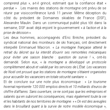
comprend plus
», a-t-il grincé, estimant que la confiance était «
perdue
» . Les maires des stations de montagne ont prévu de se
réunir par visioconférence lundi 11 janvier. Même déception du
côté du président de Domaines skiables de France (DSF),
Alexandre Maulin. Dans un communiqué publié plus tôt dans la
semaine, DSF avait déjà enjoint le gouvernement «
à l'action et à la
prise de décision
».
Les deux hommes, accompagnés d’Eric Brèche, président du
syndicat national des moniteurs de ski français, ont directement
interpellé Emmanuel Macron. «
La montagne française attend le
retrait du décret qui lui interdit d’ouvrir ses remontées mécaniques
pour éviter une saison blanche : question de survie !
», ont-ils
demandé. Selon eux, «
la montagne a développé un protocole
complètement abouti et validé par les services de L’État. Les vacances
de Noël ont prouvé que les stations de montagne s’étaient organisées
pour accueillir les vacanciers en totale sécurité sanitaire.
»
Et de conclure sur une note plus économique : «
Le tourisme
hivernal représente 120 000 emplois directs et 10 milliards d’euros de
chiffre d’affaires. Sans ouverture, ce ne sont pas que les entreprises et
salariés qui en subiront les conséquences, mais également toute la vie
et les habitants de nos territoires de montagne.
» «
On est des aveugles
dans le brouillard quant à la survie de notre modèle économique
»,