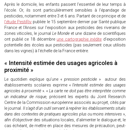
Après le domicile, les enfants passent l’essentiel de leur temps à
l’école. Or, ils sont particulièrement sensibles à l’épandage de
pesticides, notamment entre 3 et 6 ans. Partant de ce principe et de
l’étude PestiRiv
publiée le 15 septembre dernier par Santé publique
France et l’Anses sur l’exposition aux pesticides des riverains de
zones viticoles, le journal
Le Monde
et une dizaine de scientifiques
ont publié ce 18 décembre
une cartographie inédite
d’exposition
potentielle des écoles aux pesticides (pas seulement ceux utilisés
dans les vignes) à l’échelle de la France entière.
« Intensité estimée des usages agricoles à
proximité »
Le quotidien explique qu’une «
pression pesticide
» autour des
établissements scolaires exprime «
l’intensité estimée des usages
agricoles à proximité
». «
La carte ne doit pas être interprétée comme
un indicateur de risque,
précisent les experts du Joint Research
Centre de la Commission européenne associés au projet, cités par
le journal.
Il s’agit d’un outil servant à repérer les établissements situés
dans des contextes de pratiques agricoles plus ou moins intensives
»,
afin d’objectiver des situations locales, d’alimenter le dialogue et, le
cas échéant, de mettre en place des mesures de précaution, peut-