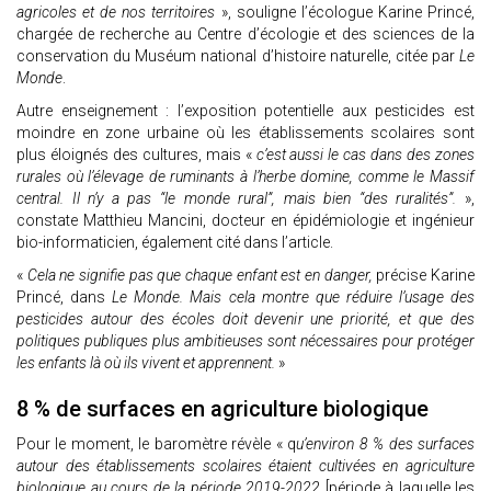
agricoles et de nos territoires
», souligne l’écologue Karine Princé,
chargée de recherche au Centre d’écologie et des sciences de la
conservation du Muséum national d’histoire naturelle, citée par
Le
Monde
.
Autre enseignement : l’exposition potentielle aux pesticides est
moindre en zone urbaine où les établissements scolaires sont
plus éloignés des cultures, mais «
c’est aussi le cas dans des zones
rurales où l’élevage de ruminants à l’herbe domine, comme le Massif
central. Il n’y a pas “le monde rural”, mais bien “des ruralités”.
»,
constate Matthieu Mancini, docteur en épidémiologie et ingénieur
bio-informaticien, également cité dans l’article.
«
Cela ne signifie pas que chaque enfant est en danger,
précise Karine
Princé, dans
Le Monde. Mais cela montre que réduire l’usage des
pesticides autour des écoles doit devenir une priorité, et que des
politiques publiques plus ambitieuses sont nécessaires pour protéger
les enfants là où ils vivent et apprennent.
»
8 % de surfaces en agriculture biologique
Pour le moment, le baromètre révèle « q
u’environ 8 % des surfaces
autour des établissements scolaires étaient cultivées en agriculture
biologique au cours de la période 2019-2022
[période à laquelle les