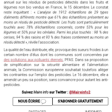
annuel sur les résidus de pesticides détectés dans les fruits et
légumes non bio vendus en France, le 15 décembre. Le constat
reste inquiétant : «
L'analyse de 1912 échantillons de 29 types
d'aliments différents montre que 61% des échantillons présentent au
moins un résidu de pesticide détecté. Les fruits sont particulièrement
touchés avec 78% d'échantillons concernés, contre 53% pour les
légumes et 50% pour les céréales. Parmi les plus touchés : 98 % des
cerises, 94 % des raisins et 93 % des fraises contiennent au moins un
résidu détecté
», révèle l’association.
La qualité de l’eau distribuée, elle, provoque des sueurs froides à un
certain nombre d’élus dont les communes sont concernées par
des pollutions aux polluants éternels
, PFAS. Dans sa proposition
de simplification sur la sécurité alimentaire et l’alimentation
animale, la Commission européenne souhaitait toutefois alléger
les contraintes sur l’emploi des pesticides. Le 16 décembre, elle a
amendé un peu sa position, sans convaincre pour autant les anti-
pesticides.
Suivez
Maire info
sur Twitter :
@Maireinfo2
NOUS ÉCRIRE
S'ABONNER GRATUITEMENT
PARTAGER
IMPRIMER