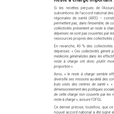
Si les recettes perçues de l’Assu
subventions de l’accord national de
régionales de santé (ARS) – const
permettent pas, dans l’ensemble, de c
collectivités présentent un reste à cha
dépenses ne sont pas couvertes par le
ressources propres des collectivités 
En revanche, 40 % des collectivités
dépenses. «
Ces collectivités gèrent 
médecins généralistes dans les effecti
reste à charge ont donc plutôt moi
proportion
».
Ainsi, «
le reste à charge semble effe
diversifie ses missions au-delà des con
buts visés des centres de santé
». 
dimensionnement des politiques sociales 
de cette charge non couverte par les re
reste à charge
», assure l’OFGL.
Ce dernier précise, toutefois, que c
nouvel accord national a été signé 