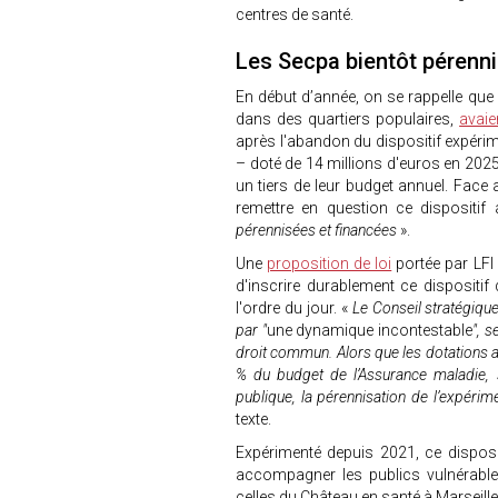
centres de santé.
Les Secpa bientôt pérenn
En début d’année, on se rappelle que
dans des quartiers populaires,
avaie
après l'abandon du dispositif expérim
– doté de 14 millions d'euros en 2025
un tiers de leur budget annuel. Face
remettre en question ce dispositif
pérennisées et financées
».
Une
proposition de loi
portée par LFI 
d'inscrire durablement ce dispositi
l'ordre du jour. «
Le Conseil stratégique
par "
une dynamique incontestable
", 
droit commun. Alors que les dotations a
% du budget de l’Assurance maladie,
publique, la pérennisation de l’expérime
texte.
Expérimenté depuis 2021, ce disposi
accompagner les publics vulnérable
celles du Château en santé à Marseille,