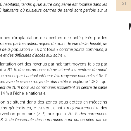
31
abitants, tandis qu’un autre cinquième est localisé dans les
abitants où plusieurs centres de santé sont parfois sur la
unes d’implantation des centres de santé gérés par les
ritoires parfois antinomiques du point de vue de la densité, de
ge de la population
», ils ont tous «
comme points communs,
a
e et des difficultés d’accès aux soins
».
ntation ont des revenus par habitant moyens faibles par
i, «
81 % des communes où se situent les centres de santé
un revenu par habitant inférieur à la moyenne nationale et 35 %
s avec le revenu moyen le plus faible
», explique l’OFGL qui
est de 20 % pour les communes accueillant un centre de santé
 14 % à l’échelle nationale.
ion se situent dans des zones sous-dotées en médecins
ins généralistes, elles sont ainsi «
majoritairement
» des
ention prioritaire (ZIP) puisque «
70 % des communes
ue 48 % de l’ensemble des communes sont concernées par ce