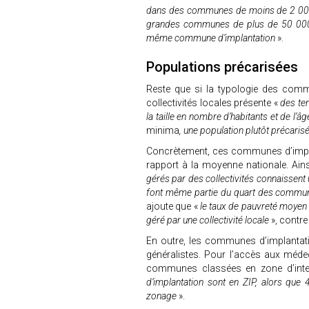
dans des communes de moins de 2 000 h
grandes communes de plus de 50 000 h
même commune d’implantation
».
Populations précarisées
Reste que si la typologie des comm
collectivités locales présente «
des ter
la taille en nombre d’habitants et de l’â
minima
, une population plutôt précarisé
Concrètement, ces communes d’impla
rapport à la moyenne nationale. Ains
gérés par des collectivités connaissent 
font même partie du quart des commune
ajoute que «
le taux de pauvreté moyen 
géré par une collectivité locale
», contre
En outre, les communes d’implantat
généralistes. Pour l’accès aux médec
communes classées en zone d’interv
d’implantation sont en ZIP, alors q
zonage
».