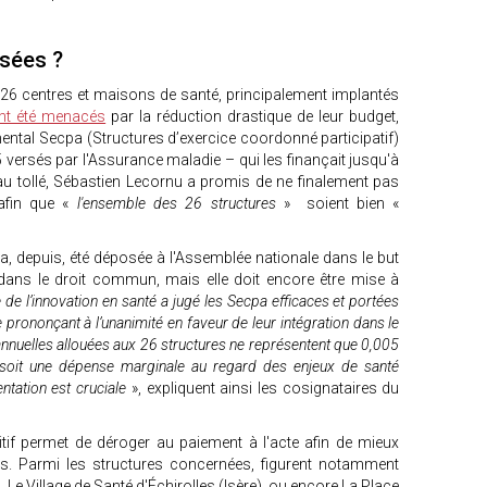
isées ?
 26 centres et maisons de santé, principalement implantés
nt été menacés
par la réduction drastique de leur budget,
ental Secpa (Structures d’exercice coordonné participatif)
 versés par l'Assurance maladie – qui les finançait jusqu'à
 au tollé, Sébastien Lecornu a promis de ne finalement pas
 afin que «
l'ensemble des 26 structures
» soient bien «
a, depuis, été déposée à l'Assemblée nationale dans le but
f dans le droit commun, mais elle doit encore être mise à
 de l’innovation en santé a jugé les Secpa efficaces et portées
se prononçant à l’unanimité en faveur de leur intégration dans le
nnuelles allouées aux 26 structures ne représentent que 0,005
 soit une dépense marginale au regard des enjeux de santé
ntation est cruciale
», expliquent ainsi les cosignataires du
tif permet de déroger au paiement à l'acte afin de mieux
s. Parmi les structures concernées, figurent notamment
 Le Village de Santé d'Échirolles (Isère), ou encore La Place