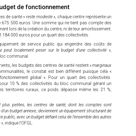
budget de fonctionnement
res de santé «
reste modeste
», chaque centre représente un
 675 500 euros. Une somme qui ne tient pas compte des
t lors de la création du centre, ni de leur amortissement.
1 184 000 euros pour un quart des collectivités.
uipement de service public qui engendre des coûts de
i peut localement peser sur le budget d’une collectivité
»,
 bloc communal.
ements, les budgets des centres de santé restent «
marginaux
mmunalités, le constat est bien différent puisque cela «
 fonctionnement global
». Pour un quart des collectivités
 pour 10 % des collectivités du bloc communal gérant un
s territoires ruraux, ce poids dépasse même les 21 %,
plus petites, les centres de santé, dont les comptes sont
ein d’un budget annexe, deviennent un équipement structurant de
e public, avec un budget défiant celui de l’ensemble des autres
e
», indique l’OFGL.