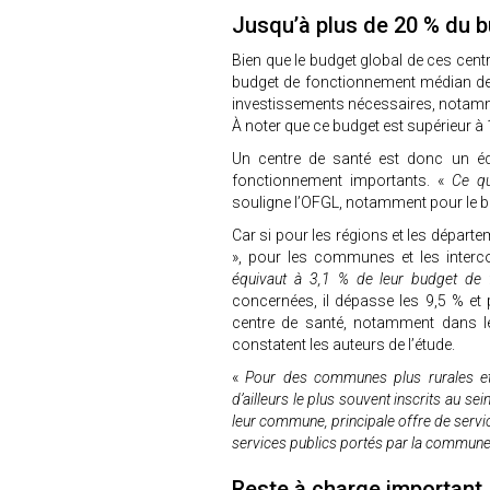
Jusqu’à plus de 20 % du 
Bien que le budget global de ces cent
budget de fonctionnement médian de
investissements nécessaires, notammen
À noter que ce budget est supérieur à 
Un centre de santé est donc un éq
fonctionnement importants. «
Ce qu
souligne l’OFGL, notamment pour le
Car si pour les régions et les départ
», pour les communes et les interco
équivaut à 3,1 % de leur budget de
concernées, il dépasse les 9,5 % et
centre de santé, notamment dans le
constatent les auteurs de l’étude.
«
Pour des communes plus rurales et 
d’ailleurs le plus souvent inscrits au s
leur commune, principale offre de servic
services publics portés par la commun
Reste à charge important