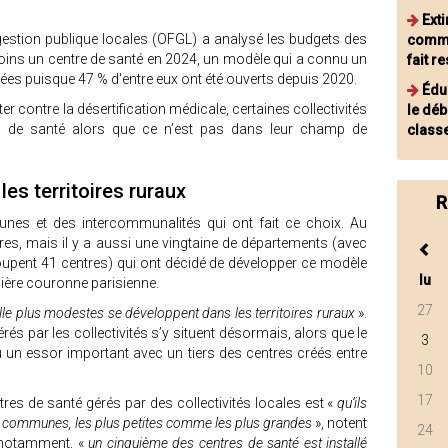
Exti
 gestion publique locales (OFGL) a analysé les budgets des
commu
moins un centre de santé en 2024, un modèle qui a connu un
fait r
es puisque 47 % d'entre eux ont été ouverts depuis 2020.
Éduc
er contre la désertification médicale, certaines collectivités
le déb
es de santé alors que ce n’est pas dans leur champ de
class
les territoires ruraux
R
unes et des intercommunalités qui ont fait ce choix. Au
res, mais il y a aussi une vingtaine de départements (avec
roupent 41 centres) qui ont décidé de développer ce modèle
lu
ière couronne parisienne.
27
ille plus modestes se développent dans les territoires ruraux
».
rés par les collectivités s’y situent désormais, alors que le
3
 essor important avec un tiers des centres créés entre
10
17
tres de santé gérés par des collectivités locales est «
qu’ils
 de communes, les plus petites comme les plus grandes
», notent
24
l notamment, «
un cinquième des centres de santé est installé