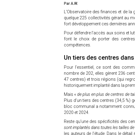
Par A.W.
L'Observatoire des finances et de la
quelque 225 collectivités gérant au 
fort développement ces dernières anné
Pour défendre l’accès aux soins et lutt
font le choix de porter des centr
compétences.
Un tiers des centres dans 
Pour l’essentiel, ce sont des comm
nombre de 202, elles gèrent 236 cent
47 centres) et trois régions (qui reg
historiquement implanté dans la prem
Mais «
de plus en plus de centres de ta
Plus d’un tiers des centres (34,5 %) gé
bloc communal a notamment connu un
2020 et 2024.
Reste qu’une des spécificités des cen
sont implantés dans toutes les tailles
les auteurs de l’étude. Dans le détai