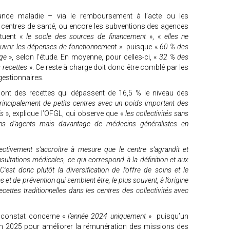
rance maladie – via le remboursement à l’acte ou les
s centres de santé, ou encore les subventions des agences
ituent «
le socle des sources de financement
», «
elles ne
ouvrir les dépenses de fonctionnement
» puisque «
60 % des
rge
», selon l’étude. En moyenne, pour celles-ci, «
32 % des
s recettes
». Ce reste à charge doit donc être comblé par les
gestionnaires.
 ont des recettes qui dépassent de 16,5 % le niveau des
principalement de petits centres avec un poids important des
fs
», explique l’OFGL, qui observe que «
les collectivités sans
ns d’agents mais davantage de médecins généralistes en
ctivement s’accroitre à mesure que le centre s’agrandit et
sultations médicales, ce qui correspond à la définition et aux
«
C’est donc plutôt la diversification de l’offre de soins et le
et de prévention qui semblent être, le plus souvent, à l’origine
cettes traditionnelles dans les centres des collectivités avec
e constat concerne «
l’année 2024 uniquement
» puisqu’un
en 2025 pour améliorer la rémunération des missions des