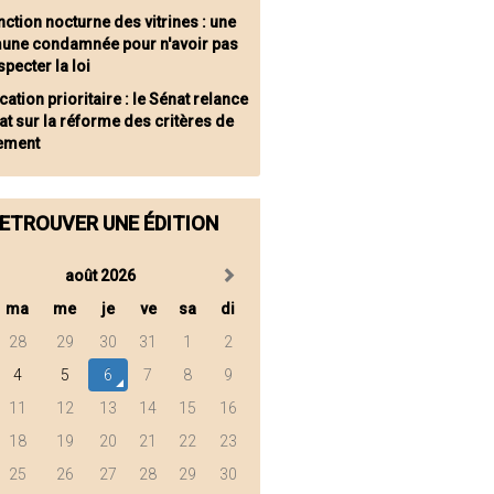
nction nocturne des vitrines : une
ne condamnée pour n'avoir pas
especter la loi
ation prioritaire : le Sénat relance
at sur la réforme des critères de
ement
ETROUVER UNE ÉDITION
août 2026
ma
me
je
ve
sa
di
28
29
30
31
1
2
4
5
6
7
8
9
11
12
13
14
15
16
18
19
20
21
22
23
25
26
27
28
29
30