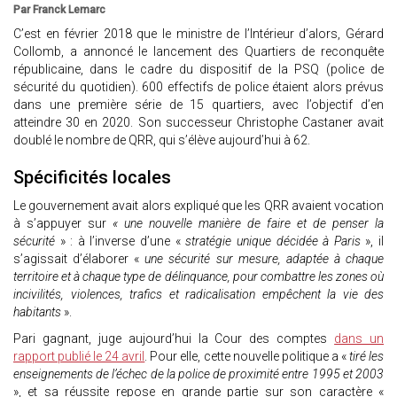
Par Franck Lemarc
C’est en février 2018 que le ministre de l’Intérieur d’alors, Gérard
Collomb, a annoncé le lancement des Quartiers de reconquête
républicaine, dans le cadre du dispositif de la PSQ (police de
sécurité du quotidien). 600 effectifs de police étaient alors prévus
dans une première série de 15 quartiers, avec l’objectif d’en
atteindre 30 en 2020. Son successeur Christophe Castaner avait
doublé le nombre de QRR, qui s’élève aujourd’hui à 62.
Spécificités locales
Le gouvernement avait alors expliqué que les QRR avaient vocation
à s’appuyer sur
« une nouvelle manière de faire et de penser la
sécurité
» : à l’inverse d’une «
stratégie unique décidée à Paris
», il
s’agissait d’élaborer «
une sécurité sur mesure, adaptée à chaque
territoire et à chaque type de délinquance, pour combattre les zones où
incivilités, violences, trafics et radicalisation empêchent la vie des
habitants
».
Pari gagnant, juge aujourd’hui la Cour des comptes
dans un
rapport publié le 24 avril
. Pour elle, cette nouvelle politique a «
tiré les
enseignements de l’échec de la police de proximité entre 1995 et 2003
», et sa réussite repose en grande partie sur son caractère «