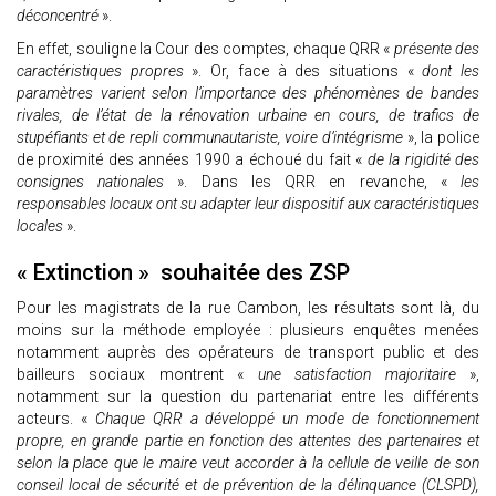
déconcentré
».
En effet, souligne la Cour des comptes, chaque QRR «
présente des
caractéristiques propres
». Or, face à des situations «
dont les
paramètres varient selon l’importance des phénomènes de bandes
rivales, de l’état de la rénovation urbaine en cours, de trafics de
stupéfiants et de repli communautariste, voire d’intégrisme
», la police
de proximité des années 1990 a échoué du fait «
de la rigidité des
consignes nationales
». Dans les QRR en revanche, «
les
responsables locaux ont su adapter leur dispositif aux caractéristiques
locales
».
« Extinction » souhaitée des ZSP
Pour les magistrats de la rue Cambon, les résultats sont là, du
moins sur la méthode employée : plusieurs enquêtes menées
notamment auprès des opérateurs de transport public et des
bailleurs sociaux montrent «
une satisfaction majoritaire
»,
notamment sur la question du partenariat entre les différents
acteurs. «
Chaque QRR a développé un mode de fonctionnement
propre, en grande partie en fonction des attentes des partenaires et
selon la place que le maire veut accorder à la cellule de veille de son
conseil local de sécurité et de prévention de la délinquance (CLSPD),