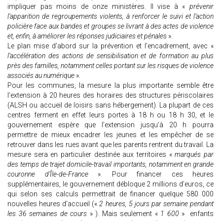
impliquer pas moins de onze ministères. Il vise à «
prévenir
l’apparition de regroupements violents, à renforcer le suivi et l’action
policière face aux bandes et groupes se livrant à des actes de violence
et, enfin, à améliorer les réponses judiciaires et pénales
».
Le plan mise d’abord sur la prévention et l’encadrement, avec «
l’accélération des actions de sensibilisation et de formation au plus
près des familles, notamment celles portant sur les risques de violence
associés au numérique
».
Pour les communes, la mesure la plus importante semble être
l’extension à 20 heures des horaires des structures périscolaires
(ALSH ou accueil de loisirs sans hébergement). La plupart de ces
centres ferment en effet leurs portes à 18 h ou 18 h 30, et le
gouvernement espère que l’extension jusqu’à 20 h pourra
permettre de mieux encadrer les jeunes et les empêcher de se
retrouver dans les rues avant que les parents rentrent du travail. La
mesure sera en particulier destinée aux territoires «
marqués par
des temps de trajet domicile-travail importants, notamment en grande
couronne d’Île-de-France
». Pour financer ces heures
supplémentaires, le gouvernement débloque 2 millions d’euros, ce
qui selon ses calculs permettrait de financer quelque 580 000
nouvelles heures d’accueil («
2 heures, 5 jours par semaine pendant
les 36 semaines de cours
» ). Mais seulement «
1 600
» enfants