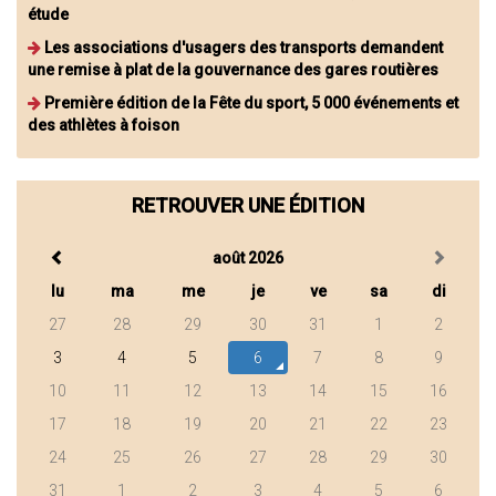
étude
Les associations d'usagers des transports demandent
une remise à plat de la gouvernance des gares routières
Première édition de la Fête du sport, 5 000 événements et
des athlètes à foison
RETROUVER UNE ÉDITION
août 2026
lu
ma
me
je
ve
sa
di
27
28
29
30
31
1
2
3
4
5
6
7
8
9
10
11
12
13
14
15
16
17
18
19
20
21
22
23
24
25
26
27
28
29
30
31
1
2
3
4
5
6